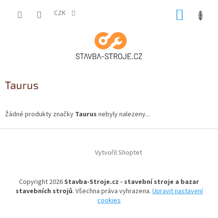
Přejít
NÁKUP
na
CZK
obsah
KOŠÍK
Taurus
Žádné produkty značky
Taurus
nebyly nalezeny...
Z
á
Vytvořil Shoptet
p
a
t
Copyright 2026
Stavba-Stroje.cz - stavební stroje a bazar
í
stavebních strojů
. Všechna práva vyhrazena.
Upravit nastavení
cookies