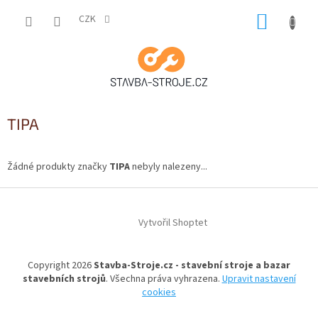
Přejít
NÁKUP
na
CZK
obsah
KOŠÍK
TIPA
Žádné produkty značky
TIPA
nebyly nalezeny...
Z
á
Vytvořil Shoptet
p
a
t
Copyright 2026
Stavba-Stroje.cz - stavební stroje a bazar
í
stavebních strojů
. Všechna práva vyhrazena.
Upravit nastavení
cookies