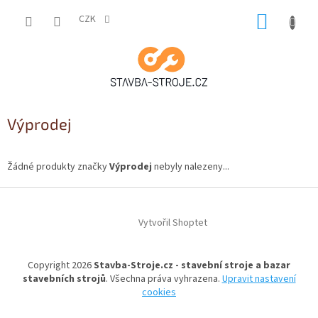
Přejít
NÁKUP
na
CZK
obsah
KOŠÍK
Výprodej
Žádné produkty značky
Výprodej
nebyly nalezeny...
Z
á
Vytvořil Shoptet
p
a
t
Copyright 2026
Stavba-Stroje.cz - stavební stroje a bazar
í
stavebních strojů
. Všechna práva vyhrazena.
Upravit nastavení
cookies