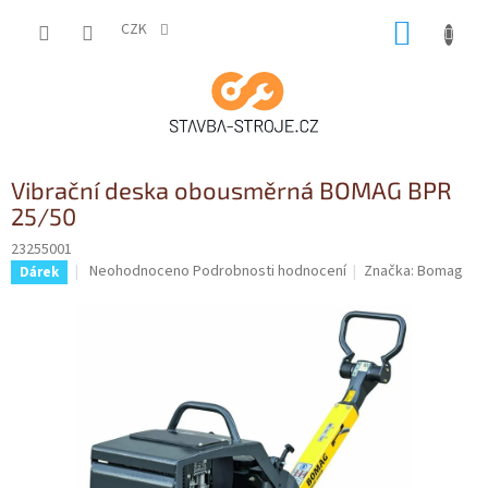
Přejít
NÁKUP
na
CZK
obsah
KOŠÍK
Vibrační deska obousměrná BOMAG BPR
25/50
23255001
Průměrné
Neohodnoceno
Podrobnosti hodnocení
Značka:
Bomag
Dárek
hodnocení
produktu
je
0,0
z
5
hvězdiček.