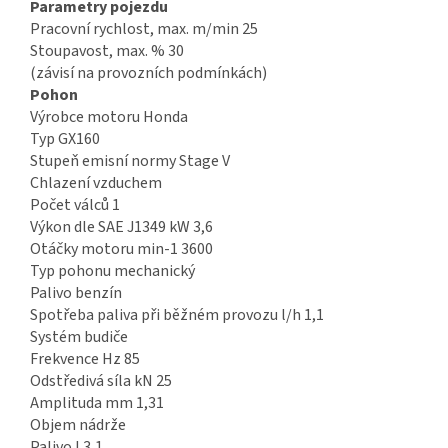
Parametry pojezdu
Pracovní rychlost, max. m/min 25
Stoupavost, max. % 30
(závisí na provozních podmínkách)
Pohon
Výrobce motoru Honda
Typ GX160
Stupeň emisní normy Stage V
Chlazení vzduchem
Počet válců 1
Výkon dle SAE J1349 kW 3,6
Otáčky motoru min-1 3600
Typ pohonu mechanický
Palivo benzín
Spotřeba paliva při běžném provozu l/h 1,1
Systém budiče
Frekvence Hz 85
Odstředivá síla kN 25
Amplituda mm 1,31
Objem nádrže
Palivo l 3,1