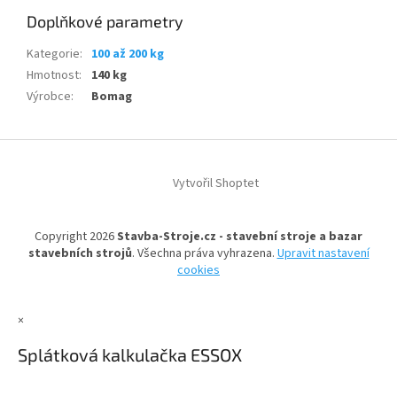
Doplňkové parametry
Kategorie
:
100 až 200 kg
Hmotnost
:
140 kg
Výrobce
:
Bomag
Z
á
Vytvořil Shoptet
p
a
t
Copyright 2026
Stavba-Stroje.cz - stavební stroje a bazar
í
stavebních strojů
. Všechna práva vyhrazena.
Upravit nastavení
cookies
×
Splátková kalkulačka ESSOX