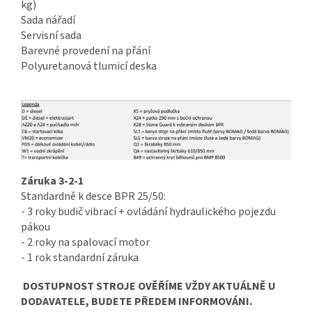
kg)
Sada nářadí
Servisní sada
Barevné provedení na přání
Polyuretanová tlumicí deska
Záruka 3-2-1
Standardně k desce BPR 25/50:
- 3 roky budič vibrací + ovládání
hydraulického pojezdu
pákou
- 2 roky na spalovací motor
- 1 rok standardní záruka
DOSTUPNOST STROJE OVĚŘÍME VŽDY AKTUÁLNĚ U
DODAVATELE, BUDETE PŘEDEM INFORMOVÁNI.