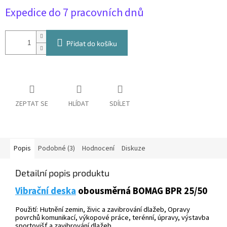
Expedice do 7 pracovních dnů
cena:
Přidat do košíku
ZEPTAT SE
HLÍDAT
SDÍLET
Popis
Podobné (3)
Hodnocení
Diskuze
Detailní popis produktu
Vibrační deska
obousměrná BOMAG BPR 25/50
Použití: Hutnění zemin, živic a zavibrování dlažeb, Opravy
povrchů komunikací, výkopové práce, terénní, úpravy, výstavba
sportovišť a zavibrování dlažeb.