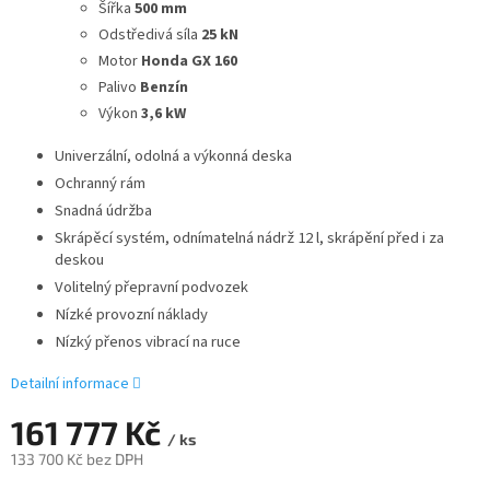
Šířka
500 mm
Odstředivá síla
25 kN
Motor
Honda GX 160
Palivo
Benzín
Výkon
3,6 kW
Univerzální, odolná a výkonná deska
Ochranný rám
Snadná údržba
Skrápěcí systém, odnímatelná nádrž 12 l, skrápění před i za
deskou
Volitelný přepravní podvozek
Nízké provozní náklady
Nízký přenos vibrací na ruce
Detailní informace
161 777 Kč
/ ks
133 700 Kč bez DPH
Měrná