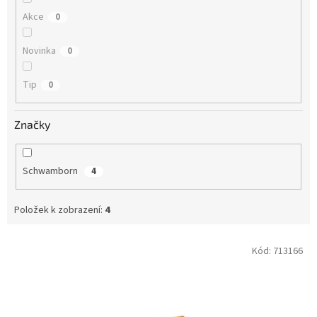
Akce
0
Novinka
0
Tip
0
Značky
Schwamborn
4
Položek k zobrazení:
4
V
Kód:
713166
ý
p
i
s