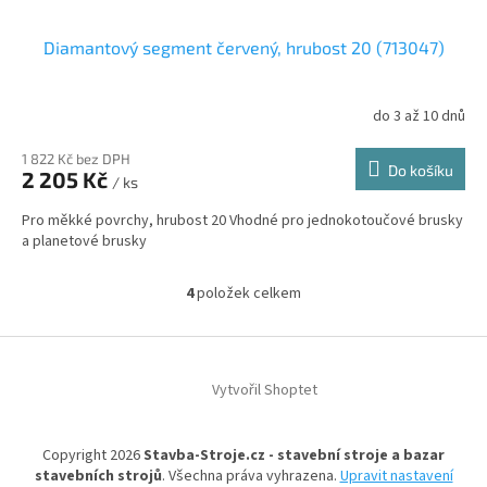
Diamantový segment červený, hrubost 20 (713047)
do 3 až 10 dnů
1 822 Kč bez DPH
Do košíku
2 205 Kč
/ ks
Pro měkké povrchy, hrubost 20 Vhodné pro jednokotoučové brusky
a planetové brusky
4
položek celkem
O
v
l
Z
á
á
d
Vytvořil Shoptet
p
a
a
c
t
í
Copyright 2026
Stavba-Stroje.cz - stavební stroje a bazar
í
p
stavebních strojů
. Všechna práva vyhrazena.
Upravit nastavení