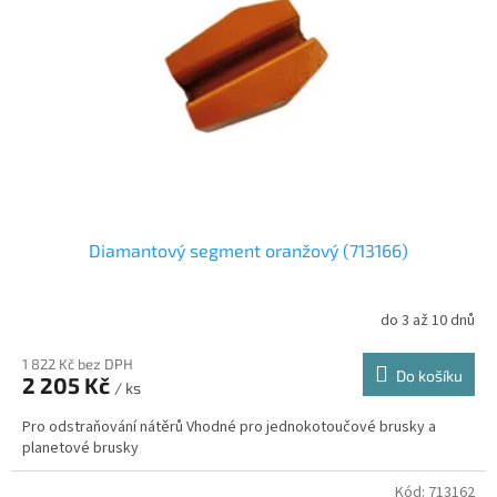
p
r
o
d
u
k
t
ů
Diamantový segment oranžový (713166)
do 3 až 10 dnů
1 822 Kč bez DPH
Do košíku
2 205 Kč
/ ks
Pro odstraňování nátěrů Vhodné pro jednokotoučové brusky a
planetové brusky
Kód:
713162