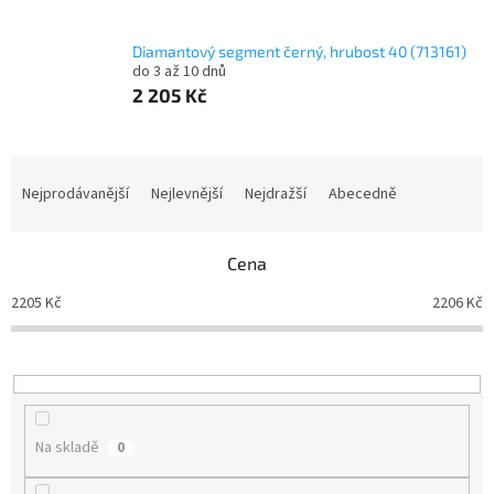
Diamantový segment černý, hrubost 40 (713161)
do 3 až 10 dnů
2 205 Kč
Ř
a
Nejprodávanější
Nejlevnější
Nejdražší
Abecedně
z
e
n
Cena
í
2205
Kč
2206
Kč
p
r
o
d
u
k
Na skladě
0
t
ů