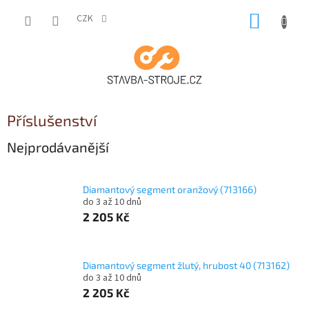
Přejít
NÁKUP
na
CZK
obsah
KOŠÍK
Příslušenství
Nejprodávanější
Diamantový segment oranžový (713166)
do 3 až 10 dnů
2 205 Kč
Diamantový segment žlutý, hrubost 40 (713162)
do 3 až 10 dnů
2 205 Kč