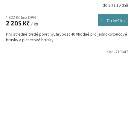
do 3 až 10 dnů
1 822 Kč bez DPH
Do košíku
2 205 Kč
/ ks
Pro středně tvrdé povrchy, hrubost 40 Vhodné pro jednokotoučové
brusky a planetové brusky
Kód:
713047