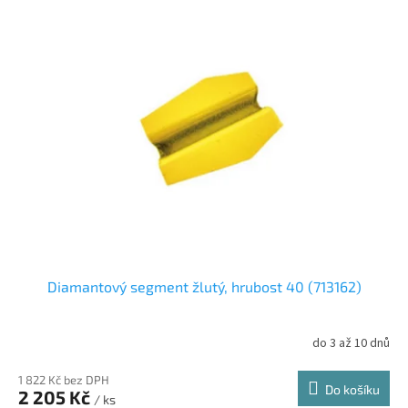
Diamantový segment žlutý, hrubost 40 (713162)
do 3 až 10 dnů
1 822 Kč bez DPH
Do košíku
2 205 Kč
/ ks