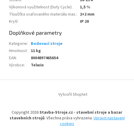
Jištění
:
16-25 A
Výkonová využitelnost (Duty Cycle)
:
1,5 %
Tloušťka svařovaného materiálu max.
:
2+2 mm
Krytí
:
IP 20
Doplňkové parametry
Kategorie
:
Bodovací stroje
Hmotnost
:
11 kg
EAN
:
8004897465654
Výrobce
:
Telwin
Z
á
Vytvořil Shoptet
p
a
t
Copyright 2026
Stavba-Stroje.cz - stavební stroje a bazar
í
stavebních strojů
. Všechna práva vyhrazena.
Upravit nastavení
cookies