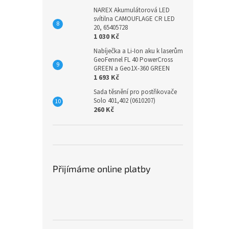
NAREX Akumulátorová LED
svítilna CAMOUFLAGE CR LED
20, 65405728
1 030 Kč
Nabíječka a Li-Ion aku k laserům
GeoFennel FL 40 PowerCross
GREEN a Geo1X-360 GREEN
1 693 Kč
Sada těsnění pro postřikovače
Solo 401,402 (0610207)
260 Kč
Přijímáme online platby