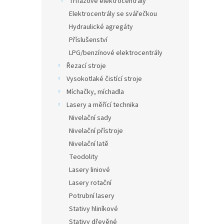
Třífázové elektrocentrály
a
Elektrocentrály se svářečkou
n
Hydraulické agregáty
e
Příslušenství
l
LPG/benzínové elektrocentrály
Řezací stroje
Vysokotlaké čistící stroje
Míchačky, míchadla
Lasery a měřící technika
Nivelační sady
Nivelační přístroje
Nivelační latě
Teodolity
Lasery liniové
Lasery rotační
Potrubní lasery
Stativy hliníkové
Stativy dřevěné