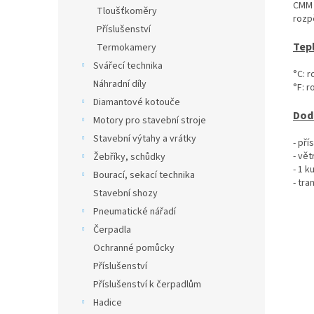
CMM 
Tloušťkoměry
rozpě
Příslušenství
Tep
Termokamery
Svářecí technika
°C: r
Náhradní díly
°F: r
Diamantové kotouče
Dod
Motory pro stavební stroje
Stavební výtahy a vrátky
- pří
- vě
Žebříky, schůdky
- 1 k
Bourací, sekací technika
- tra
Stavební shozy
Pneumatické nářadí
Čerpadla
Ochranné pomůcky
Příslušenství
Příslušenství k čerpadlům
Hadice