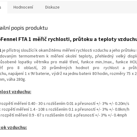
s
Hodnocení
Diskuze
ailní popis produktu
Fennel FTA 1 měřič rychlosti, průtoku a teploty vzduch
1
je přístroj sloužící k okamžitému měření rychlosti vzduchu a jeho průtoku
dovaným termometrem k měření okolní teploty, přehledný velký disple
působené lopatky větrníku pro malé tření, funkce min./max., funkce HO
ěť pro 8 oblastí, 20 průměrných hodnot pro rychlost a průt
hu, napájení 1 x 9V baterie, výdrž na jednu baterii 80 hodin, rozměry 75 x 
mm, váha 280g.
hlost vzduchu:
rozpětí měření 0.40 - 30 s rozlišením 0.01 a přesností +/- 3% +/- 0.20m/s
 rozpětí měření 1.4 - 108 s rozlišením 0.1 a přesností +/- 3% +/- 0.8km/h
rozpětí měření 0.9 - 67 s rozlišením 0.01 a přesností +/- 3% +/- 0.4mph
tok vzduchu: