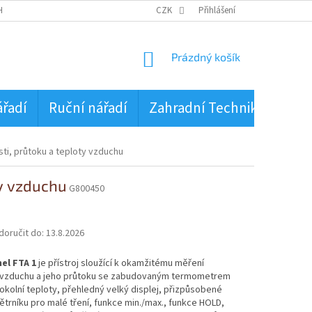
HRANA OSOBNÍCH ÚDAJŮ
CZK
Přihlášení
NÁKUPNÍ
Prázdný košík
KOŠÍK
ářadí
Ruční nářadí
Zahradní Technika
PŮJ
ti, průtoku a teploty vzduchu
ty vzduchu
G800450
oručit do:
13.8.2026
el FTA 1
je přístroj sloužící k okamžitému měření
i vzduchu a jeho průtoku se zabudovaným termometrem
okolní teploty, přehledný velký displej, přizpůsobené
ětrníku pro malé tření, funkce min./max., funkce HOLD,