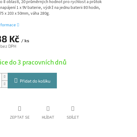
 8 oblastí, 20 průměrných hodnot pro rychlost a průtok
napájení 1 x 9V baterie, výdrž na jednu baterii 80 hodin,
5 x 203 x 50mm, váha 280g.
informace
38 Kč
/ ks
 bez DPH
ice do 3 pracovních dnů
Přidat do košíku
ZEPTAT SE
HLÍDAT
SDÍLET