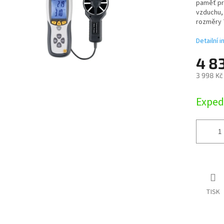
paměť pro
vzduchu, 
rozměry 7
Detailní 
4 8
3 998 Kč
Měrná
Exped
cena:
TISK