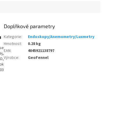
Doplňkové parametry
u
Kategorie
:
Endoskopy/Anemometry/Luxmetry
Hmotnost
:
0.28 kg
 se
EAN
:
4045921138797
j,
Výrobce
:
GeoFennel
LD,
ok
203