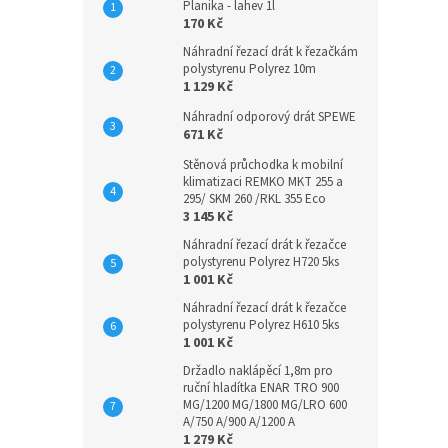
Planika - lahev 1l
170 Kč
Náhradní řezací drát k řezačkám
polystyrenu Polyrez 10m
1 129 Kč
Náhradní odporový drát SPEWE
671 Kč
Stěnová průchodka k mobilní
klimatizaci REMKO MKT 255 a
295/ SKM 260 /RKL 355 Eco
3 145 Kč
Náhradní řezací drát k řezačce
polystyrenu Polyrez H720 5ks
1 001 Kč
Náhradní řezací drát k řezačce
polystyrenu Polyrez H610 5ks
1 001 Kč
Držadlo naklápěcí 1,8m pro
ruční hladítka ENAR TRO 900
MG/1200 MG/1800 MG/LRO 600
A/750 A/900 A/1200 A
1 279 Kč