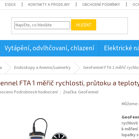
ESSOX
KONTAKTY A PRODEJNY
OBCHODNÍ PODMÍNKY
OC
HLEDAT
Vytápění, odvlhčovaní, chlazení
Elektrické n
a
Endoskopy a Anemo/Luxmetry
GeoFennel FTA 1 měřič rychlos
ennel FTA 1 měřič rychlosti, průtoku a teplo
né
noceno
Podrobnosti hodnocení
Značka:
GeoFennel
ní
u
Můžeme d
GeoFenn
rychlost
k měření 
ek.
lopatky v