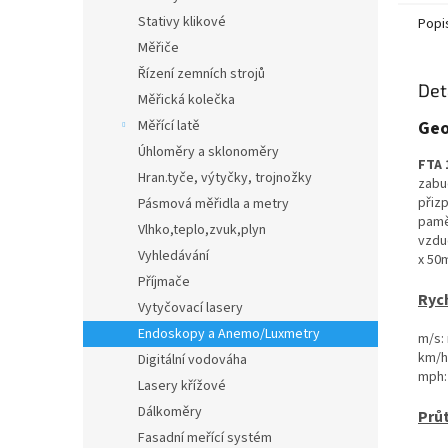
Stativy klikové
Popi
Měřiče
Řízení zemních strojů
Det
Měřická kolečka
Měřící latě
Geo
Úhloměry a sklonoměry
FTA 
Hran.tyče, výtyčky, trojnožky
zabu
přiz
Pásmová měřidla a metry
pam
Vlhko,teplo,zvuk,plyn
vzduc
Vyhledávání
x 50
Příjmače
Ryc
Vytyčovací lasery
Endoskopy a Anemo/Luxmetry
m/s: 
km/h:
Digitální vodováha
mph: 
Lasery křížové
Dálkoměry
Prů
Fasadní meřící systém