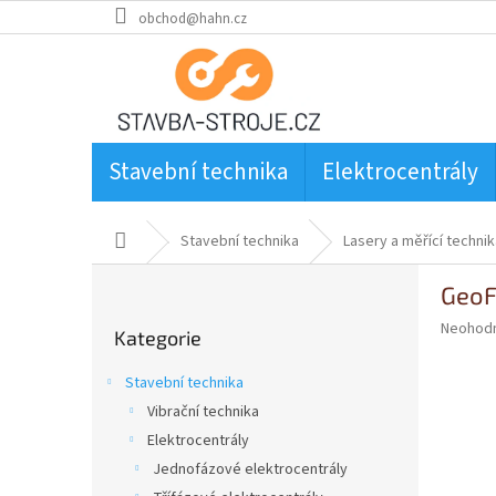
Přejít
obchod@hahn.cz
na
obsah
Stavební technika
Elektrocentrály
Domů
Stavební technika
Lasery a měřící technik
P
GeoF
o
Přeskočit
s
Průměr
Neohod
Kategorie
kategorie
t
hodnoce
produkt
r
Stavební technika
je
a
0,0
Vibrační technika
n
z
Elektrocentrály
n
5
í
Jednofázové elektrocentrály
hvězdič
p