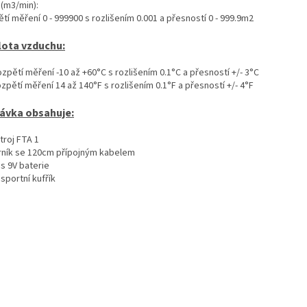
(m3/min):
tí měření 0 - 999900 s rozlišením 0.001 a přesností 0 - 999.9m2
lota vzduchu:
ozpětí měření -10 až +60°C s rozlišením 0.1°C a přesností +/- 3°C
ozpětí měření 14 až 140°F s rozlišením 0.1°F a přesností +/- 4°F
ávka obsahuje:
stroj FTA 1
trník se 120cm přípojným kabelem
us 9V baterie
nsportní kufřík