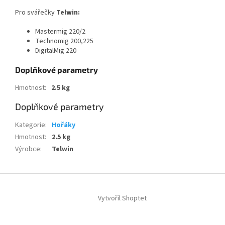
Pro svářečky
Telwin:
Mastermig 220/2
Technomig 200,225
DigitalMig 220
Doplňkové parametry
Hmotnost
:
2.5 kg
Doplňkové parametry
Kategorie
:
Hořáky
Hmotnost
:
2.5 kg
Výrobce
:
Telwin
Z
á
Vytvořil Shoptet
p
a
t