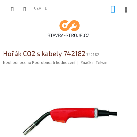
Přejít
NÁKUP
na
CZK
obsah
KOŠÍK
Hořák CO2 s kabely 742182
742182
Průměrné
Neohodnoceno
Podrobnosti hodnocení
Značka:
Telwin
hodnocení
produktu
je
0,0
z
5
hvězdiček.