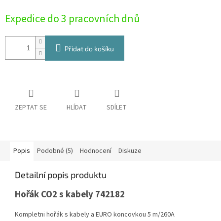
Měrná
Expedice do 3 pracovních dnů
cena:
Přidat do košíku
ZEPTAT SE
HLÍDAT
SDÍLET
Popis
Podobné (5)
Hodnocení
Diskuze
Detailní popis produktu
Hořák CO2 s kabely 742182
Kompletni hořák s kabely a EURO koncovkou 5 m/260A