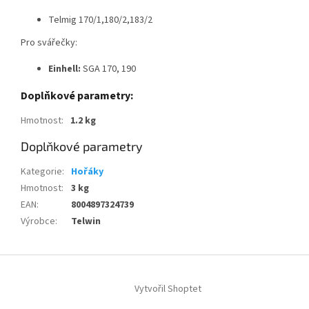
Telmig 170/1,180/2,183/2
Pro svářečky:
Einhell:
SGA 170, 190
Doplňkové parametry:
Hmotnost
:
1.2 kg
Doplňkové parametry
Kategorie
:
Hořáky
Hmotnost
:
3 kg
EAN
:
8004897324739
Výrobce
:
Telwin
Z
á
Vytvořil Shoptet
p
a