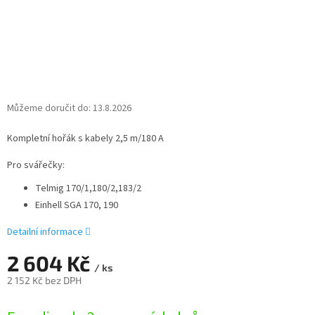
Můžeme doručit do:
13.8.2026
Kompletní hořák s kabely 2,5 m/180 A
Pro svářečky:
Telmig 170/1,180/2,183/2
Einhell SGA 170, 190
Detailní informace
2 604 Kč
/ ks
2 152 Kč bez DPH
Měrná
cena: