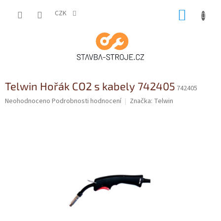
Přejít
NÁKUP
na
CZK
obsah
KOŠÍK
Telwin Hořák CO2 s kabely 742405
742405
Průměrné
Neohodnoceno
Podrobnosti hodnocení
Značka:
Telwin
hodnocení
produktu
je
0,0
z
5
hvězdiček.