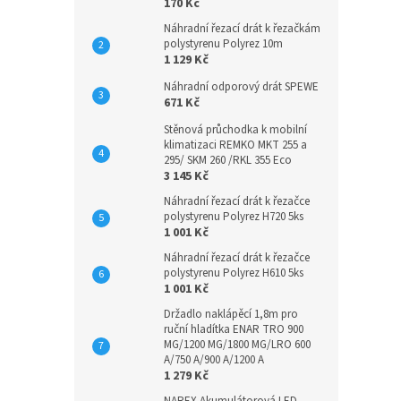
170 Kč
Náhradní řezací drát k řezačkám
polystyrenu Polyrez 10m
1 129 Kč
Náhradní odporový drát SPEWE
671 Kč
Stěnová průchodka k mobilní
klimatizaci REMKO MKT 255 a
295/ SKM 260 /RKL 355 Eco
3 145 Kč
Náhradní řezací drát k řezačce
polystyrenu Polyrez H720 5ks
1 001 Kč
Náhradní řezací drát k řezačce
polystyrenu Polyrez H610 5ks
1 001 Kč
Držadlo naklápěcí 1,8m pro
ruční hladítka ENAR TRO 900
MG/1200 MG/1800 MG/LRO 600
A/750 A/900 A/1200 A
1 279 Kč