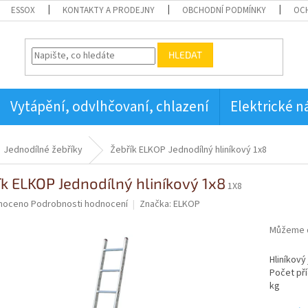
ESSOX
KONTAKTY A PRODEJNY
OBCHODNÍ PODMÍNKY
OC
HLEDAT
Vytápění, odvlhčovaní, chlazení
Elektrické n
Jednodílné žebříky
Žebřík ELKOP Jednodílný hliníkový 1x8
ík ELKOP Jednodílný hliníkový 1x8
1X8
né
noceno
Podrobnosti hodnocení
Značka:
ELKOP
ní
u
Můžeme d
Hliníkový
Počet pří
kg
ek.