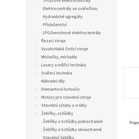
Třífázové elektrocentrály
a
Elektrocentrály se svářečkou
n
Hydraulické agregáty
e
Příslušenství
l
LPG/benzínové elektrocentrály
Řezací stroje
Vysokotlaké čistící stroje
Míchačky, míchadla
Lasery a měřící technika
Svářecí technika
Náhradní díly
Diamantové kotouče
Motory pro stavební stroje
Stavební výtahy a vrátky
Žebříky, schůdky
Žebříky a Schůdky jednostranné
Popi
Žebříky a Schůdky oboustranné
Stavební žebříky