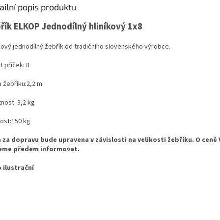
ailní popis produktu
řík ELKOP Jednodílný hliníkový 1x8
íkový jednodílný žebřík od tradičního slovenského výrobce.
t příček:
 8
 žebříku:
2,2 m
nost:
 3,2
kg
ost:
150 kg
 za dopravu bude upravena v závislosti na velikosti žebříku. O ceně
eme předem informovat.
 ilustrační