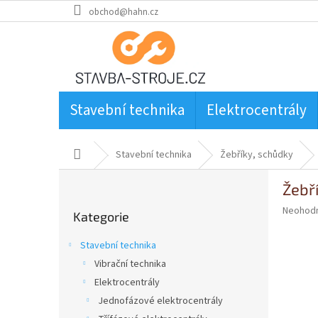
Přejít
obchod@hahn.cz
na
obsah
Stavební technika
Elektrocentrály
Domů
Stavební technika
Žebříky, schůdky
P
Žebř
o
Přeskočit
s
Průměr
Neohod
Kategorie
kategorie
t
hodnoce
produkt
r
Stavební technika
je
a
0,0
Vibrační technika
n
z
Elektrocentrály
n
5
í
Jednofázové elektrocentrály
hvězdič
p