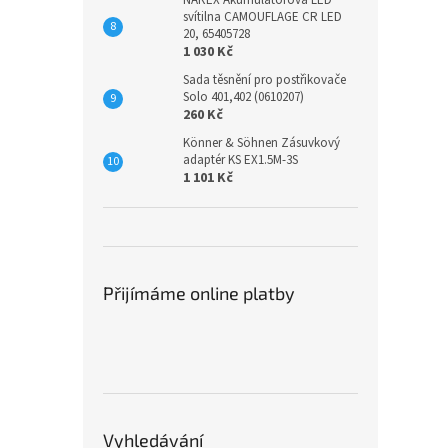
NAREX Akumulátorová LED
svítilna CAMOUFLAGE CR LED
20, 65405728
1 030 Kč
Sada těsnění pro postřikovače
Solo 401,402 (0610207)
260 Kč
Könner & Söhnen Zásuvkový
adaptér KS EX1.5M-3S
1 101 Kč
Přijímáme online platby
Vyhledávání