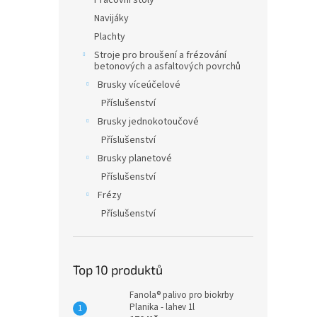
Pracovní stoly
Navijáky
Plachty
Stroje pro broušení a frézování
betonových a asfaltových povrchů
Brusky víceúčelové
Příslušenství
Brusky jednokotoučové
Příslušenství
Brusky planetové
Příslušenství
Frézy
Příslušenství
Top 10 produktů
Fanola® palivo pro biokrby
Planika - lahev 1l