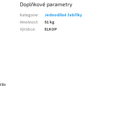
Doplňkové parametry
Kategorie
:
Jednodílné žebříky
Hmotnost
:
51 kg
Výrobce
:
ELKOP
 Vás