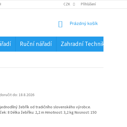
HRANA OSOBNÍCH ÚDAJŮ
CZK
Přihlášení
NÁKUPNÍ
Prázdný košík
KOŠÍK
ářadí
Ruční nářadí
Zahradní Technika
PŮJ
oručit do:
18.8.2026
 jednodílný žebřík od tradičního slovenského výrobce.
ček: 8 Délka žebříku: 2,2 m Hmotnost: 3,2 kg Nosnost: 150