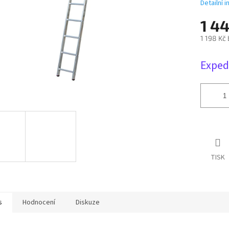
Detailní 
1 4
1 198 Kč
Měrná
Exped
cena:
TISK
s
Hodnocení
Diskuze