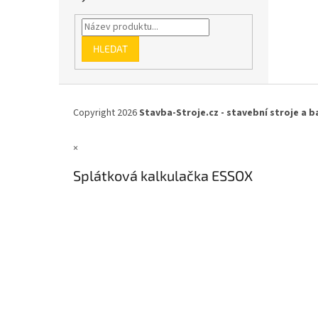
HLEDAT
Z
á
Copyright 2026
Stavba-Stroje.cz - stavební stroje a b
p
a
×
t
í
Splátková kalkulačka ESSOX