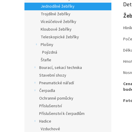
Det
Jednodílné žebříky
Trojdílné žebříky
Žeb
Víceúčelové žebříky
Hlin
Kloubové žebříky
Teleskopické žebříky
Poče
Plošiny
Délka
Pojízdná
Štafle
Hmot
Bourací, sekací technika
Nosn
Stavební shozy
Pneumatické nářadí
Cena
bud
Čerpadla
Ochranné pomůcky
Foto
Příslušenství
Příslušenství k čerpadlům
Hadice
Vzduchové