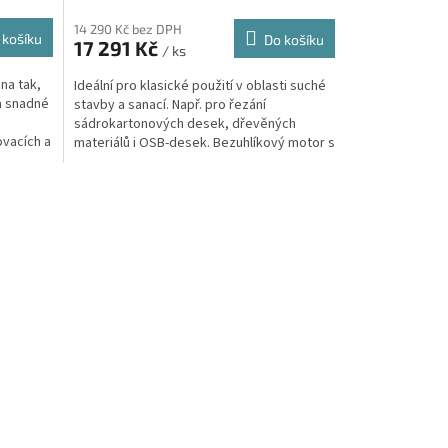
14 290 Kč bez DPH
 košíku
Do košíku
17 291 Kč
/ ks
na tak,
Ideální pro klasické použití v oblasti suché
a snadné
stavby a sanací. Např. pro řezání
sádrokartonových desek, dřevěných
ovacích a
materiálů i OSB-desek. Bezuhlíkový motor s
vyššími výkonnostními...