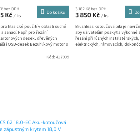
Kč bez DPH
3 182 Kč bez DPH
Do košíku
Do
95 Kč
3 850 Kč
/ ks
/ ks
í pro klasické použití v oblasti suché
Brushless kotoučová pila je navrže
 a sanací. Např. pro řezání
aby uživatelům poskytla výkonné 
kartonových desek, dřevěných
řezání při různých instalatérských,
álů i OSB-desek Bezuhlíkový motor s
elektrických, rámovacích, dokonč
i výkonnostními...
tesařských pracích.
Kód:
417939
CS 62 18.0-EC Aku-kotoučová
se zápustným krytem 18,0 V