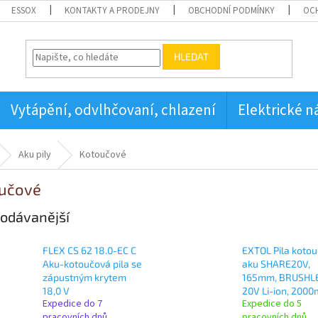
ESSOX
KONTAKTY A PRODEJNY
OBCHODNÍ PODMÍNKY
OC
HLEDAT
Vytápění, odvlhčovaní, chlazení
Elektrické n
Aku pily
Kotoučové
učové
odávanější
FLEX CS 62 18.0-EC C
EXTOL Pila koto
Aku-kotoučová pila se
aku SHARE20V,
zápustným krytem
165mm, BRUSHL
18,0 V
20V Li-ion, 200
Expedice do 7
Expedice do 5
pracovních dnů
pracovních dnů