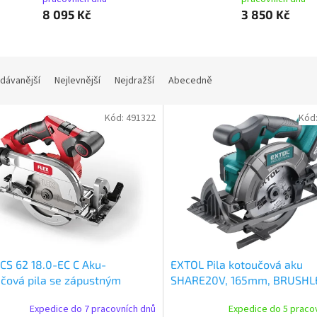
8 095 Kč
3 850 Kč
dávanější
Nejlevnější
Nejdražší
Abecedně
Kód:
491322
Kód
CS 62 18.0-EC C Aku-
EXTOL Pila kotoučová aku
čová pila se zápustným
SHARE20V, 165mm, BRUSHL
m 18,0 V
20V Li-ion, 2000mAh
Expedice do 7 pracovních dnů
Expedice do 5 praco