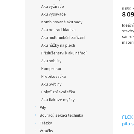
Aku vyžírače
6 690 
8 0
Aku vysavače
Kombinované aku sady
Ideáln
Aku bourací kladiva
stavby
sádro
Aku multifunkční zařízení
materi
Aku nůžky na plech
vyšším
Příslušenství k aku nářadí
Aku hoblíky
Kompresor
Hřebíkovačka
Aku Svítilny
Polyfúzní svářečka
Aku tlakové myčky
Pily
Bourací, sekací technika
FLEX 
Frézky
pila 
Vrtačky