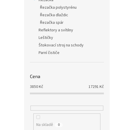
Řezačka
Řezačka polystyrénu
Řezačka dlaždic
Řezačka spár
Reflektory a svítilny
Leštičky
Štokovací stroj na schody
Parní čističe
Cena
3850
Kč
17291
Kč
Na skladě
0