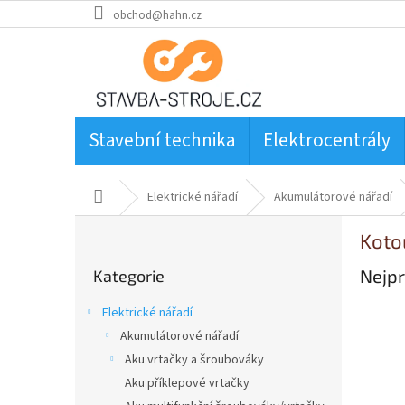
Přejít
obchod@hahn.cz
na
obsah
Stavební technika
Elektrocentrály
Domů
Elektrické nářadí
Akumulátorové nářadí
P
Koto
o
Přeskočit
s
Nejpr
Kategorie
kategorie
t
r
Elektrické nářadí
a
Akumulátorové nářadí
n
Aku vrtačky a šroubováky
n
í
Aku příklepové vrtačky
p