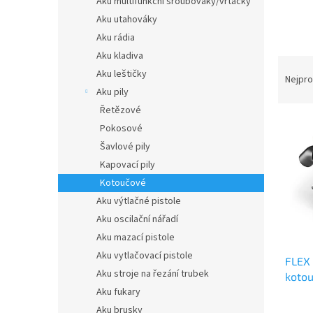
Aku multifunkční šroubováky/vrtačky
a
Aku utahováky
n
Aku rádia
e
Aku kladiva
l
Ř
Aku leštičky
a
Nejpro
z
Aku pily
e
V
Řetězové
n
ý
Pokosové
í
p
Šavlové pily
p
i
Kapovací pily
r
s
Kotoučové
o
p
d
r
Aku výtlačné pistole
u
o
Aku oscilační nářadí
k
d
Aku mazací pistole
t
u
Aku vytlačovací pistole
ů
FLEX 
k
Aku stroje na řezání trubek
kotou
t
Aku fukary
kryte
ů
Aku brusky