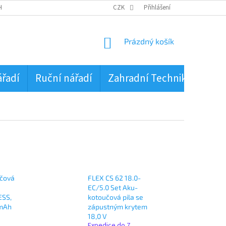
HRANA OSOBNÍCH ÚDAJŮ
CZK
Přihlášení
NÁKUPNÍ
Prázdný košík
KOŠÍK
ářadí
Ruční nářadí
Zahradní Technika
PŮJ
učová
FLEX CS 62 18.0-
EC/5.0 Set Aku-
ESS,
kotoučová pila se
0mAh
zápustným krytem
18,0 V
Expedice do 7