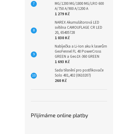
MG/1200 MG/1800 MG/LRO 600
A/750 A/900 A/1200 A
1 279 Kč
NAREX Akumulátorová LED
svítilna CAMOUFLAGE CR LED
20, 65405728
1 030 Kč
Nabíječka a Li-Ion aku k laserům
GeoFennel FL 40 PowerCross
GREEN a Geo1X-360 GREEN
1 693 Kč
Sada těsnění pro postřikovače
Solo 401,402 (0610207)
260 Kč
Přijímáme online platby