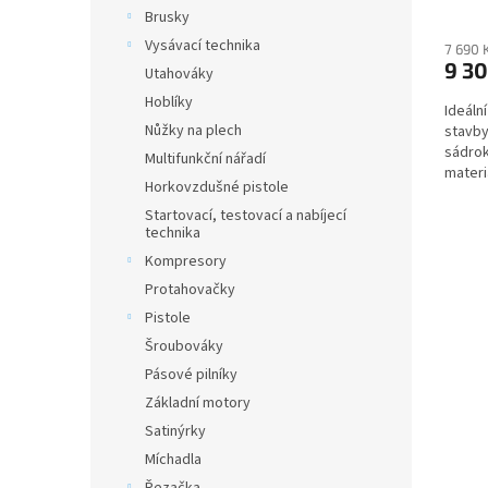
Brusky
Vysávací technika
7 690 
9 3
Utahováky
Hoblíky
Ideáln
Nůžky na plech
stavby
sádro
Multifunkční nářadí
materi
Horkovzdušné pistole
vyšším
Startovací, testovací a nabíjecí
technika
Kompresory
Protahovačky
Pistole
Šroubováky
Pásové pilníky
Základní motory
Satinýrky
Míchadla