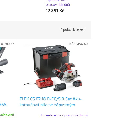
pracovních dnů
17 291 Kč
4
položek celkem
:
8791822
Kód:
454028
FLEX CS 62 18.0-EC/5.0 Set Aku-
ESS,
kotoučová pila se zápustným
krytem 18,0 V
vních dnů
Expedice do 7 pracovních dnů