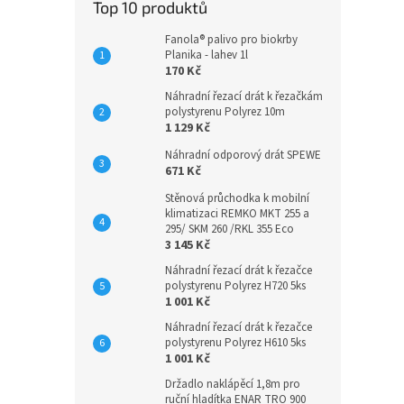
Top 10 produktů
Fanola® palivo pro biokrby
Planika - lahev 1l
170 Kč
Náhradní řezací drát k řezačkám
polystyrenu Polyrez 10m
1 129 Kč
Náhradní odporový drát SPEWE
671 Kč
Stěnová průchodka k mobilní
klimatizaci REMKO MKT 255 a
295/ SKM 260 /RKL 355 Eco
3 145 Kč
Náhradní řezací drát k řezačce
polystyrenu Polyrez H720 5ks
1 001 Kč
Náhradní řezací drát k řezačce
polystyrenu Polyrez H610 5ks
1 001 Kč
Držadlo naklápěcí 1,8m pro
ruční hladítka ENAR TRO 900