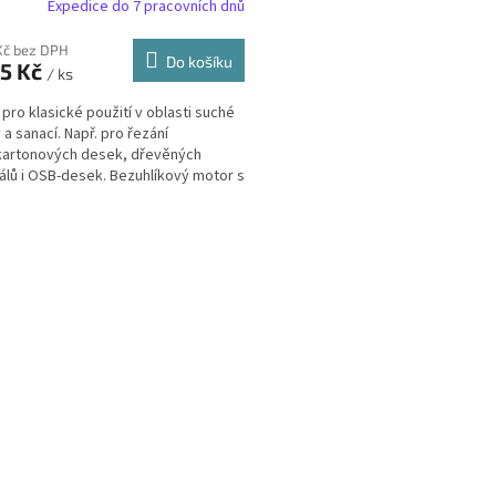
Expedice do 7 pracovních dnů
Kč bez DPH
Do košíku
05 Kč
/ ks
í pro klasické použití v oblasti suché
 a sanací. Např. pro řezání
kartonových desek, dřevěných
álů i OSB-desek. Bezuhlíkový motor s
i výkonnostními...
O
v
l
á
d
a
c
í
p
r
v
k
y