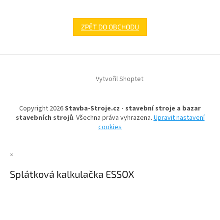
ZPĚT DO OBCHODU
Z
á
Vytvořil Shoptet
p
a
t
Copyright 2026
Stavba-Stroje.cz - stavební stroje a bazar
í
stavebních strojů
. Všechna práva vyhrazena.
Upravit nastavení
cookies
×
Splátková kalkulačka ESSOX