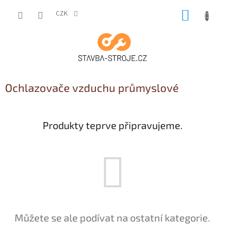
Přejít
NÁKUP
na
CZK
obsah
KOŠÍK
Ochlazovače vzduchu průmyslové
Produkty teprve připravujeme.
Můžete se ale podívat na ostatní kategorie.