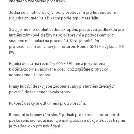
vhodného zvedacího prostředku.
Jedná se o hutnící stroj vhodný především pro hutnění zemi.
Hloubka zhutnění je až 60 cm podle typu materiálu.
Stroj je možné doplnit sadou skrápění, plastovou podložkou pro
hutnění zámkové dlažby nebo přepravním podvozkem pro
snadnou manipulaci na pracovišti. Stroj je poháněn
profesionálním benzínovým motorem Honda GX270 o výkonu 6,3
kW.
Hutnící deska má rozměry 600 × 895 mm a je vyrobena
k otěruvzdorné válcované oceli, což zajišťuje prakticky
neomezenou životnost.
Hrany hutnící desky jsou zaoblené, aby při hutnění živičných
povrchů deska nenechávala stopy.
Rukojeť desky je odtlumená proti vibracím.
Robustní ochranný rám slouží jednak pro ochranu motoru proti
poškození, jednak usnadňuje manipulaci se stroje. Součástí rámu
je zvedací oko pro nakládání.