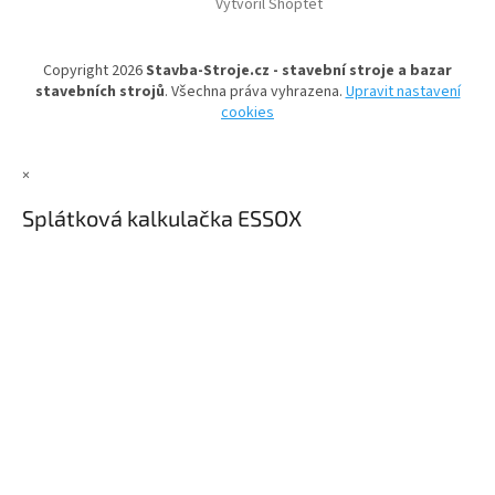
Vytvořil Shoptet
p
a
t
Copyright 2026
Stavba-Stroje.cz - stavební stroje a bazar
í
stavebních strojů
. Všechna práva vyhrazena.
Upravit nastavení
cookies
×
Splátková kalkulačka ESSOX