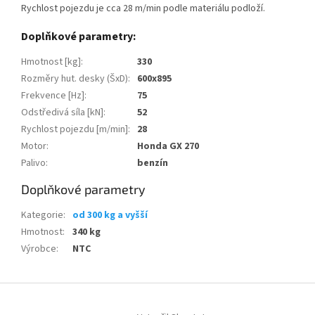
Rychlost pojezdu je cca 28 m/min podle materiálu podloží.
Doplňkové parametry:
Hmotnost [kg]
:
330
Rozměry hut. desky (ŠxD)
:
600x895
Frekvence [Hz]
:
75
Odstředivá síla [kN]
:
52
Rychlost pojezdu [m/min]
:
28
Motor
:
Honda GX 270
Palivo
:
benzín
Doplňkové parametry
Kategorie
:
od 300 kg a vyšší
Hmotnost
:
340 kg
Výrobce
:
NTC
Z
á