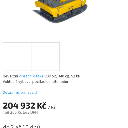
Reverzní
vibrační deska
VDR 52, 340 kg, 52 kN
Volitelná výbava: počítadlo motohodin
Detailní informace
204 932 Kč
/ ks
169 365 Kč bez DPH
Měrná
do 3 až 10 dnů
cena: