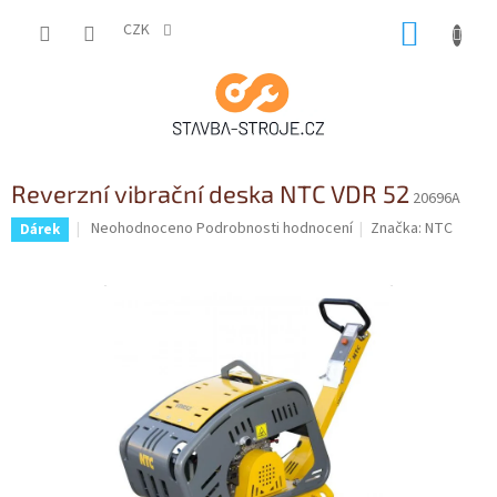
Přejít
NÁKUP
na
CZK
obsah
KOŠÍK
Reverzní vibrační deska NTC VDR 52
20696A
Průměrné
Neohodnoceno
Podrobnosti hodnocení
Značka:
NTC
Dárek
hodnocení
produktu
je
0,0
z
5
hvězdiček.