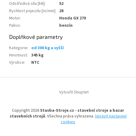
Odstředivá síla [kN]
:
52
Rychlost pojezdu [m/min]
:
28
Motor
:
Honda GX 270
Palivo
:
benzín
Doplňkové parametry
Kategorie
:
od 300 kg a vyšší
Hmotnost
:
345 kg
Výrobce
:
NTC
Z
á
Vytvořil Shoptet
p
a
t
Copyright 2026
Stavba-Stroje.cz - stavební stroje a bazar
í
stavebních strojů
. Všechna práva vyhrazena.
Upravit nastavení
cookies