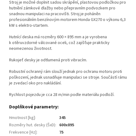
Stroj je možné doplnit sadou skrápění, plastovou podložkou pro
hutnění zámkové dlažby nebo přepravním podvozkem pro
snadnou manipulaci na pracovišti. Stroj je poháněn
profesionálním benzínovým motorem Honda GX270 o výkonu 6,3
kW s elektro-startem.
Hutnící deska má rozměry 600 × 895 mm a je vyrobena
k otěruvzdorné válcované oceli, což zajišťuje prakticky
neomezenou životnost.
Rukojeť desky je odtlumená proti vibracím.
Robustní ochranný rám slouží jednak pro ochranu motoru proti
poškození, jednak usnadňuje manipulaci se stroje. Součástí rámu
je zvedací oko pro nakládání.
Rychlost pojezdu je cca 28 m/min podle materiálu podloží.
Doplňkové parametry:
Hmotnost [kg]
:
345
Rozměry hut. desky (ŠxD)
:
600x895
Frekvence [Hz]
:
75