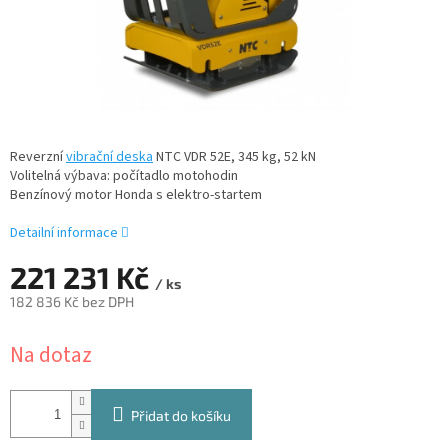
Reverzní
vibrační deska
NTC VDR 52E, 345 kg, 52 kN
Volitelná výbava: počítadlo motohodin
Benzínový motor Honda s elektro-startem
Detailní informace
221 231 Kč
/ ks
182 836 Kč bez DPH
Měrná
Na dotaz
cena:
Přidat do košíku