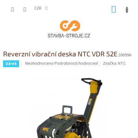
Přejít
NÁKUP
na
CZK
obsah
KOŠÍK
Reverzní vibrační deska NTC VDR 52E
20699A
Průměrné
Neohodnoceno
Podrobnosti hodnocení
Značka:
NTC
Dárek
hodnocení
produktu
je
0,0
z
5
hvězdiček.