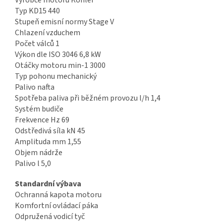
Typ KD15 440
Stupeň emisní normy Stage V
Chlazení vzduchem
Počet válců 1
Výkon dle ISO 3046 6,8 kW
Otáčky motoru min-1 3000
Typ pohonu mechanický
Palivo nafta
Spotřeba paliva při běžném provozu l/h 1,4
Systém budiče
Frekvence Hz 69
Odstředivá síla kN 45
Amplituda mm 1,55
Objem nádrže
Palivo l 5,0
Standardní výbava
Ochranná kapota motoru
Komfortní ovládací páka
Odpružená vodicí tyč