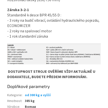
Záruka 3-2-1
Standardně k desce BPR 45/55 D :
- 3 roky na budič vibrací, ovládání hydraulického pojezdu,
ECONOMIZER
- 2 roky na spalovací motor
- 1 rok standardní záruka
DOSTUPNOST STROJE OVĚŘÍME VŽDY AKTUÁLNĚ U
DODAVATELE, BUDETE PŘEDEM INFORMOVÁNI.
Doplňkové parametry
Kategorie
:
od 300 kg a vyšší
Hmotnost
:
385 kg
Výrobce
:
Bomag