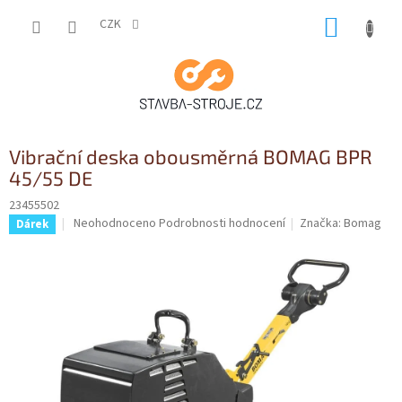
Přejít
NÁKUP
na
CZK
obsah
KOŠÍK
Vibrační deska obousměrná BOMAG BPR
45/55 DE
23455502
Průměrné
Neohodnoceno
Podrobnosti hodnocení
Značka:
Bomag
Dárek
hodnocení
produktu
je
0,0
z
5
hvězdiček.