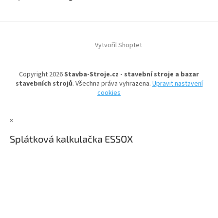
Z
á
Vytvořil Shoptet
p
a
t
Copyright 2026
Stavba-Stroje.cz - stavební stroje a bazar
í
stavebních strojů
. Všechna práva vyhrazena.
Upravit nastavení
cookies
×
Splátková kalkulačka ESSOX