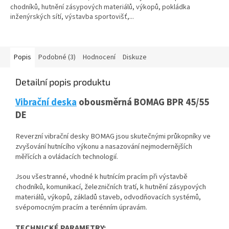
chodníků, hutnění zásypových materiálů, výkopů, pokládka
inženýrských sítí, výstavba sportovišť,...
Popis
Podobné (3)
Hodnocení
Diskuze
Detailní popis produktu
Vibrační deska
obousměrná BOMAG BPR 45/55
DE
Reverzní vibrační desky BOMAG jsou skutečnými průkopníky ve
zvyšování hutnícího výkonu a nasazování nejmodernějších
měřících a ovládacích technologií.
Jsou všestranné, vhodné k hutnícím pracím při výstavbě
chodníků, komunikací, železničních tratí, k hutnění zásypových
materiálů, výkopů, základů staveb, odvodňovacích systémů,
svépomocným pracím a terénním úpravám.
TECHNICKÉ PARAMETRY: