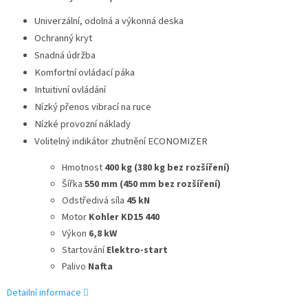
Univerzální, odolná a výkonná deska
Ochranný kryt
Snadná údržba
Komfortní ovládací páka
Intuitivní ovládání
Nízký přenos vibrací na ruce
Nízké provozní náklady
Volitelný indikátor zhutnění ECONOMIZER
Hmotnost
400 kg (380 kg bez rozšíření)
Šířka
550 mm (450 mm bez rozšíření)
Odstředivá síla
45 kN
Motor
Kohler KD15 440
Výkon
6,8 kW
Startování
Elektro-start
Palivo
Nafta
Detailní informace