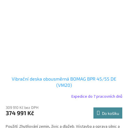
Vibrační deska obousměrná BOMAG BPR 45/55 DE
(VM20)
Expedice do 7 pracovních dnů
309 910 Kč bez DPH
374 991 Kč
Do košíku
Použití: Zhutňování zemin, živic a dlažeb. Výstavba a oprava silnic a