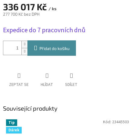
336 017 Kč
/ ks
277 700 Kč bez DPH
Měrná
Expedice do 7 pracovních dnů
cena:
Přidat do košíku
ZEPTAT SE
HLÍDAT
SDÍLET
Související produkty
Kód:
23445503
Tip
Dárek