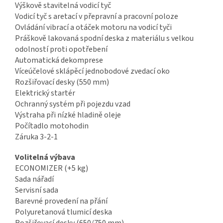
Výškově stavitelná vodicí tyč
Vodicí tyč s aretací v přepravní a pracovní poloze
Ovládání vibrací a otáček motoru na vodicí tyči
Práškově lakovaná spodní deska z materiálu s velkou
odolností proti opotřebení
Automatická dekomprese
Víceúčelové sklápěcí jednobodové zvedací oko
Rozšiřovací desky (550 mm)
Elektrický startér
Ochranný systém při pojezdu vzad
Výstraha při nízké hladině oleje
Počítadlo motohodin
Záruka 3-2-1
Volitelná výbava
ECONOMIZER (+5 kg)
Sada nářadí
Servisní sada
Barevné provedení na přání
Polyuretanová tlumicí deska
Rozšiřovací desky (650/750 mm)