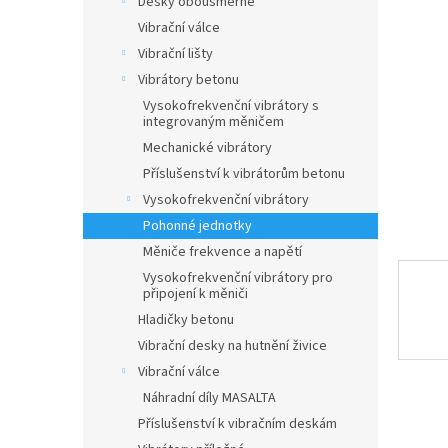
Desky obousměrné
5
a
hvězdič
Vibrační válce
n
Vibrační lišty
e
Vibrátory betonu
l
Vysokofrekvenční vibrátory s
integrovaným měničem
Mechanické vibrátory
Příslušenství k vibrátorům betonu
Vysokofrekvenční vibrátory
Pohonné jednotky
Měniče frekvence a napětí
Vysokofrekvenční vibrátory pro
připojení k měniči
Hladičky betonu
Vibrační desky na hutnění živice
Vibrační válce
Náhradní díly MASALTA
Příslušenství k vibračním deskám