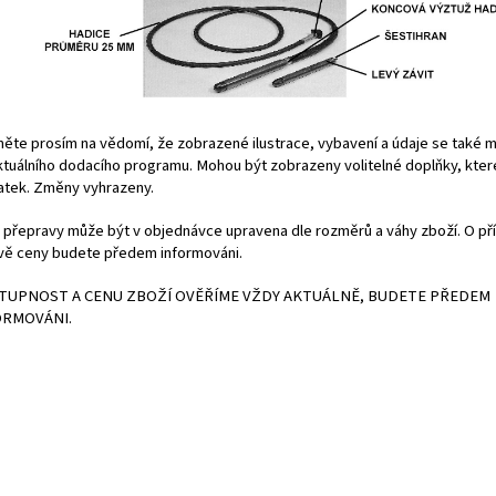
ěte prosím na vědomí, že zobrazené ilustrace, vybavení a údaje se také mo
ktuálního dodacího programu. Mohou být zobrazeny volitelné doplňky, kter
latek. Změny vyhrazeny.
 přepravy může být
v objednávce upravena dle rozměrů a váhy zboží. O p
vě ceny budete předem informováni.
TUPNOST A CENU
ZBOŽÍ
OVĚŘÍME VŽDY AKTUÁLNĚ, BUDETE PŘEDEM
ORMOVÁNI.