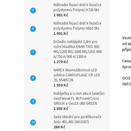
Náhradní řezací drát k řezačce
polystyrenu Polyrez H720 5ks
1 001 Kč
Náhradní řezací drát k řezačce
polystyrenu Polyrez H610 5ks
1 001 Kč
Vezm
Držadlo naklápěcí 1,8m pro
od a
ruční hladítka ENAR TRO 900
příp
MG/1200 MG/1800 MG/LRO 600
A/750 A/900 A/1200 A
Cena
1 279 Kč
úpra
NAREX Akumulátorová LED
svítilna CAMOUFLAGE CR LED
DOS
20, 65405728
INF
1 030 Kč
Nabíječka a Li-Ion aku k laserům
GeoFennel FL 40 PowerCross
GREEN a Geo1X-360 GREEN
1 693 Kč
Sada těsnění pro postřikovače
Solo 401,402 (0610207)
260 Kč