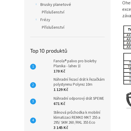
Oheb
Brusky planetové
exce
Příslušenství
záva
Frézy
Příslušenství
Top 10 produktů
Fanola® palivo pro biokrby
Planika - lahev 1l
170 Kč
Náhradní řezací drát k řezačkám
polystyrenu Polyrez 10m
1 129 Kč
Náhradní odporový drát SPEWE
671 Kč
Stěnová průchodka k mobilní
klimatizaci REMKO MKT 255 a
295/ SKM 260 /RKL 355 Eco
3 145 Kč