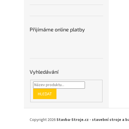
Přijímáme online platby
Vyhledávání
HLEDAT
Z
á
Copyright 2026
Stavba-Stroje.cz - stavební stroje a b
p