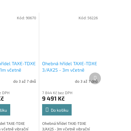
Kód:
90670
Kód:
56226
řídel TAXE-TDXE
Ohebná hřídel TAXE-TDXE
 1m včetně
3/AX25 - 3m včetně
Další
 hlavice 25mm
vibrační hlavice 25mm
produkt
do 3 až 7 dnů
do 3 až 7 dnů
átor ENAR
pro vibrátor ENAR
INGO
AVMU/DINGO
ez DPH
7 844 Kč bez DPH
Kč
9 491 Kč
šíku
Do košíku
del TAXE-TDXE
Ohebná hřídel TAXE-TDXE
 včetně vibrační
3/AX25 - 3m včetně vibrační