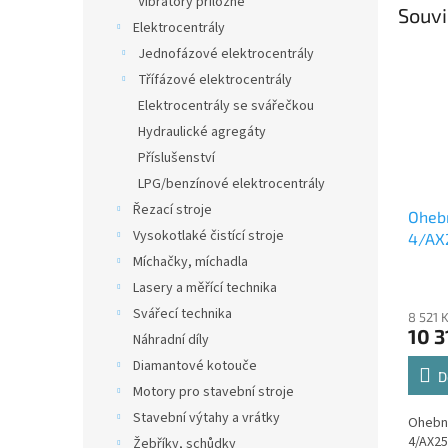
Vibrátory příložné
Souvi
Elektrocentrály
Jednofázové elektrocentrály
Třífázové elektrocentrály
Elektrocentrály se svářečkou
Hydraulické agregáty
Příslušenství
LPG/benzínové elektrocentrály
Řezací stroje
Oheb
Vysokotlaké čistící stroje
4/AX
vibra
Míchačky, míchadla
pro v
Lasery a měřící technika
AVMU
Svářecí technika
8 521 
10 3
Náhradní díly
Diamantové kotouče
D
Motory pro stavební stroje
Stavební výtahy a vrátky
Ohebná
4/AX25
Žebříky, schůdky