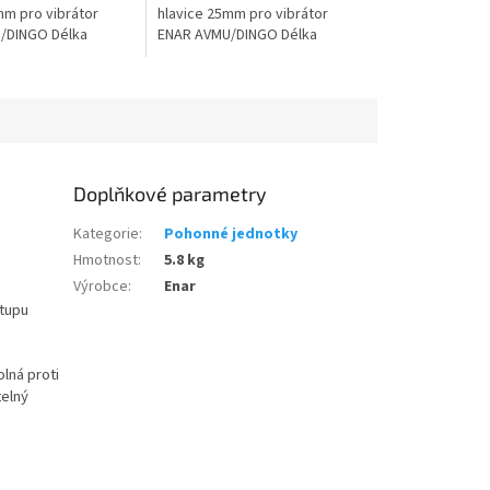
mm pro vibrátor
hlavice 25mm pro vibrátor
/DINGO Délka
ENAR AVMU/DINGO Délka
ele - 1m Vibrační
ohebné hřídele - 3m Vibrační
 25mm
hlavice - 25mm
Doplňkové parametry
Kategorie
:
Pohonné jednotky
Hmotnost
:
5.8 kg
Výrobce
:
Enar
stupu
lná proti
telný