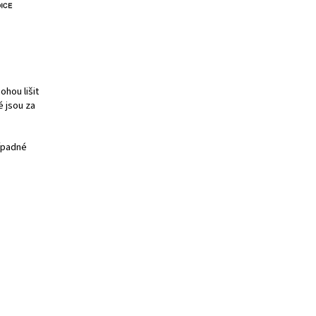
hou lišit
é jsou za
řípadné