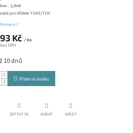
íkon - 2,3kW
odné pro hřídele TDXE/TDX
informace
993 Kč
/ ks
 bez DPH
až 10 dnů
Přidat do košíku
ZEPTAT SE
HLÍDAT
SDÍLET