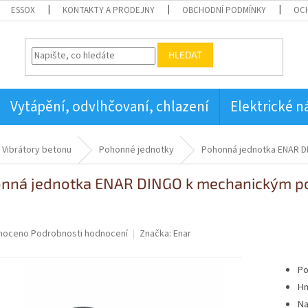
ESSOX
KONTAKTY A PRODEJNY
OBCHODNÍ PODMÍNKY
OC
HLEDAT
Vytápění, odvlhčovaní, chlazení
Elektrické n
Vibrátory betonu
Pohonné jednotky
Pohonná jednotka ENAR D
nná jednotka ENAR DINGO k mechanickým po
né
noceno
Podrobnosti hodnocení
Značka:
Enar
ní
u
Po
Hm
Na