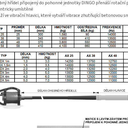
ný hřídel připojený do pohonné jednotky DINGO přenáší rotační 
ntricky umístěné
ží ve vibrační hlavici, které vytváří vibrace zhutňující betonovou s