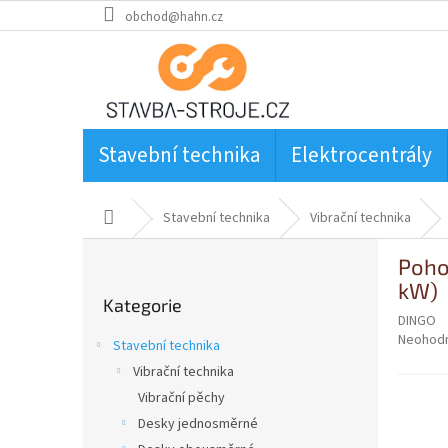
Přejít
obchod@hahn.cz
na
obsah
Stavební technika
Elektrocentrály
Domů
Stavební technika
Vibrační technika
P
Poho
o
Přeskočit
kW)
s
Kategorie
kategorie
t
DINGO
r
Průměr
Neohod
Stavební technika
a
hodnoce
Vibrační technika
produkt
n
je
Vibrační pěchy
n
0,0
í
Desky jednosměrné
z
p