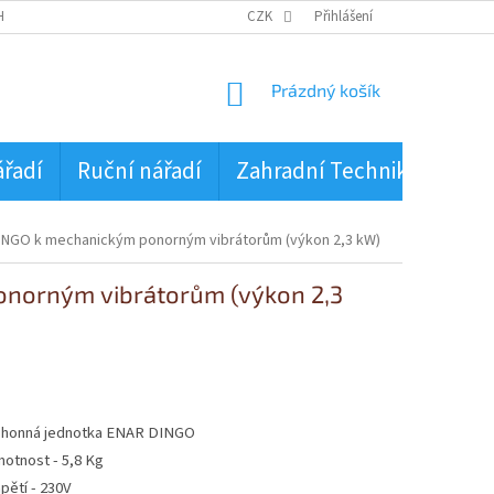
HRANA OSOBNÍCH ÚDAJŮ
CZK
Přihlášení
NÁKUPNÍ
Prázdný košík
KOŠÍK
ářadí
Ruční nářadí
Zahradní Technika
PŮJ
INGO k mechanickým ponorným vibrátorům (výkon 2,3 kW)
norným vibrátorům (výkon 2,3
honná jednotka ENAR DINGO
otnost - 5,8 Kg
pětí - 230V