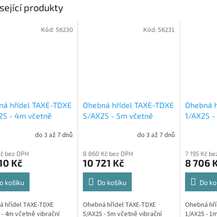
sející produkty
Kód:
56230
Kód:
56231
ná hřídel TAXE-TDXE
Ohebná hřídel TAXE-TDXE
Ohebná h
25 - 4m včetně
5/AX25 - 5m včetně
1/AX25 -
ční hlavice 25mm
vibrační hlavice 25mm
vibrační
do 3 až 7 dnů
do 3 až 7 dnů
ibrátor ENAR
pro vibrátor ENAR
pro vibr
/DINGO
AVMU/DINGO
AVMU/D
Kč bez DPH
8 860 Kč bez DPH
7 195 Kč b
10 Kč
10 721 Kč
8 706 
o košíku
Do košíku
Do ko
 hřídel TAXE-TDXE
Ohebná hřídel TAXE-TDXE
Ohebná hří
 - 4m včetně vibrační
5/AX25 - 5m včetně vibrační
1/AX25 - 1m