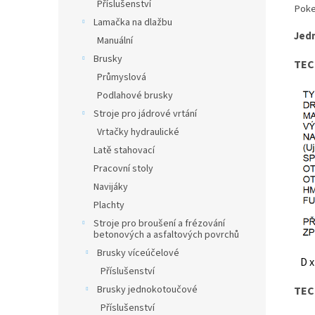
Příslušenství
Poker
Lamačka na dlažbu
Jedn
Manuální
Brusky
TEC
Průmyslová
Podlahové brusky
Stroje pro jádrové vrtání
Vrtačky hydraulické
Latě stahovací
Pracovní stoly
Navijáky
Plachty
Stroje pro broušení a frézování
betonových a asfaltových povrchů
Brusky víceúčelové
D x
Příslušenství
Brusky jednokotoučové
TEC
Příslušenství