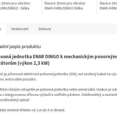
e 25mm pro vibrátor
hlavice 25mm pro vibrátor
hlavice 25
AVMU/DINGO Délka
ENAR AVMU/DINGO Délka
ENAR AVMU
 hřídele - 4m Vibrační
ohebné hřídele - 1m Vibrační
ohebné hříd
e - 25mm
hlavice - 48mm
hlavice -
s
Hodnocení
Diskuze
ailní popis produktu
onná jednotka ENAR DINGO k mechanickým ponorným
rátorům (výkon 2,3 kW)
O je přenosná elektrická pohonná jednotka 230V, má zesílený kabel na vý
ru. extra silné pouzdro.
 třem různým rukojetím je pohonná jednotka velmi univerzální. Hadice je odo
u s integrovanou síťovou výztuží a vnitřním páskem. Odnímatelný a nastavi
Voděodolný spínač.
bilní ohebné hřídele od 1 m do 5 m dlouhé.