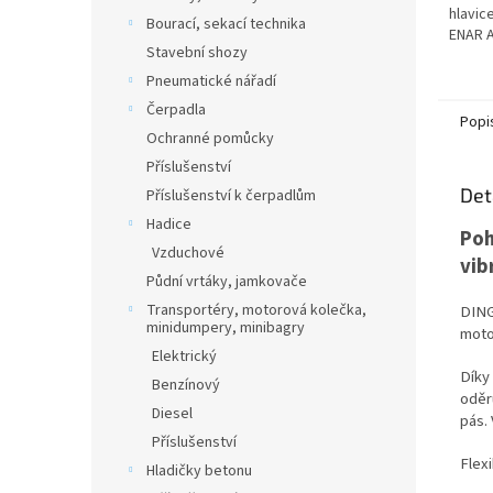
hlavic
Bourací, sekací technika
ENAR 
Stavební shozy
ohebné
hlavic
Pneumatické nářadí
Čerpadla
Popi
Ochranné pomůcky
Příslušenství
Det
Příslušenství k čerpadlům
Hadice
Poh
Vzduchové
vib
Půdní vrtáky, jamkovače
Transportéry, motorová kolečka,
DING
minidumpery, minibagry
moto
Elektrický
Díky
Benzínový
oděr
Diesel
pás.
Příslušenství
Flexi
Hladičky betonu