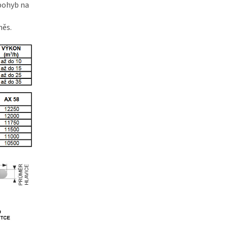
pohyb na
měs.