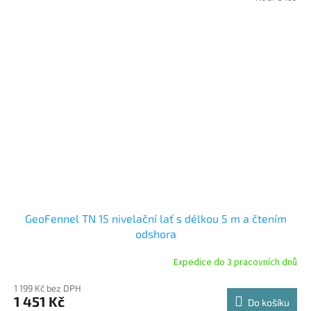
GeoFennel TN 15 nivelační lať s délkou 5 m a čtením
odshora
Expedice do 3 pracovních dnů
1 199 Kč bez DPH
1 451 Kč
Do košíku