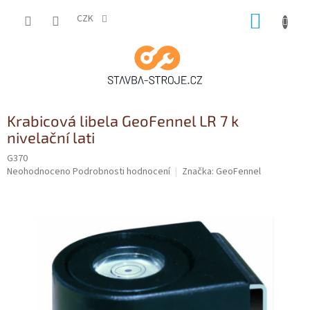
Přejít
NÁKUP
na
CZK
obsah
KOŠÍK
Krabicová libela GeoFennel LR 7 k
nivelační lati
G370
Průměrné
Neohodnoceno
Podrobnosti hodnocení
Značka:
GeoFennel
hodnocení
produktu
je
0,0
z
5
hvězdiček.