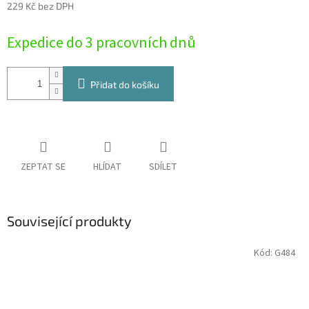
229 Kč bez DPH
Měrná
Expedice do 3 pracovních dnů
cena:
Přidat do košíku
ZEPTAT SE
HLÍDAT
SDÍLET
Související produkty
Kód:
G484