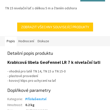
TN 15 nivelační lať s délkou 5 m a čtením odshora
ZOBRAZIT VŠECHNY SOUVISEJÍCÍ PRODUKTY
Popis
Hodnocení
Diskuze
Detailní popis produktu
Krabicová libela GeoFennel LR 7 k nivelační lati
- vhodná pro latě TN 14, TN 15 a TN 15-0
- plastové provedení
- kovový klips pro uchycení na lať
Doplňkové parametry
Kategorie
:
Příslušenství
Hmotnost
:
0.2 kg