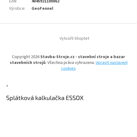
EAN
:
4045921100862
Výrobce
:
GeoFennel
Z
á
Vytvořil Shoptet
p
a
t
Copyright 2026
Stavba-Stroje.cz - stavební stroje a bazar
í
stavebních strojů
. Všechna práva vyhrazena.
Upravit nastavení
cookies
×
Splátková kalkulačka ESSOX