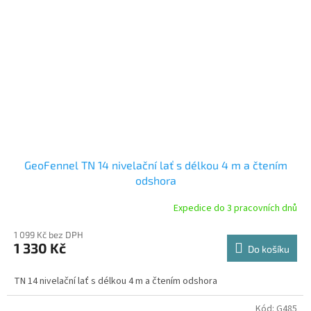
GeoFennel TN 14 nivelační lať s délkou 4 m a čtením
odshora
Expedice do 3 pracovních dnů
1 099 Kč bez DPH
1 330 Kč
Do košíku
TN 14 nivelační lať s délkou 4 m a čtením odshora
Kód:
G485