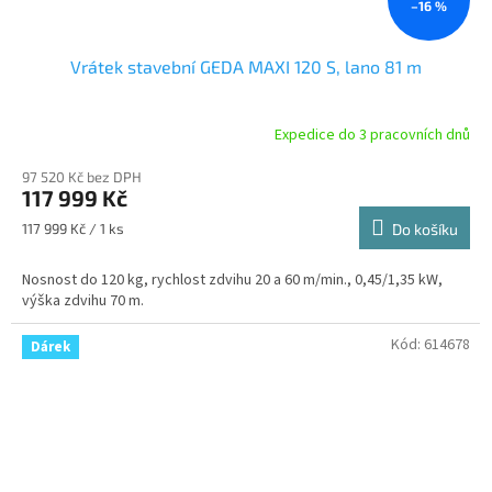
–16 %
Vrátek stavební GEDA MAXI 120 S, lano 81 m
Expedice do 3 pracovních dnů
97 520 Kč bez DPH
117 999 Kč
Měrná
117 999 Kč / 1 ks
Do košíku
cena:
Nosnost do 120 kg, rychlost zdvihu 20 a 60 m/min., 0,45/1,35 kW,
výška zdvihu 70 m.
Kód:
614678
Dárek