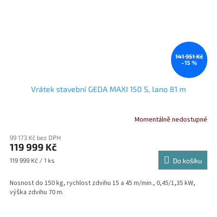
141 951 Kč
–15 %
Vrátek stavební GEDA MAXI 150 S, lano 81 m
Momentálně nedostupné
99 173 Kč bez DPH
119 999 Kč
Měrná
119 999 Kč / 1 ks
Do košíku
cena:
Nosnost do 150 kg, rychlost zdvihu 15 a 45 m/min., 0,45/1,35 kW,
výška zdvihu 70 m.