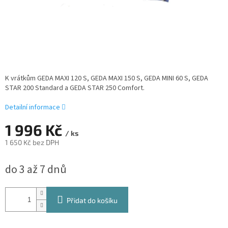
K vrátkům GEDA MAXI 120 S, GEDA MAXI 150 S, GEDA MINI 60 S, GEDA
STAR 200 Standard a GEDA STAR 250 Comfort.
Detailní informace
1 996 Kč
/ ks
1 650 Kč bez DPH
Měrná
do 3 až 7 dnů
cena:
Přidat do košíku