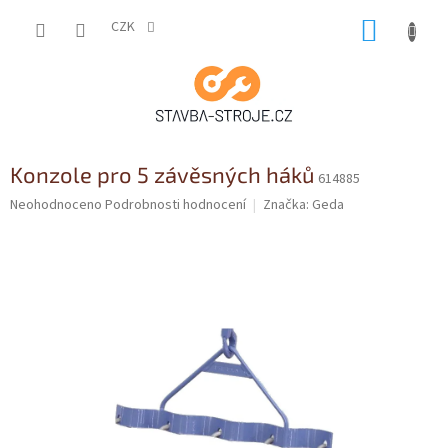
Přejít
NÁKUP
na
CZK
obsah
KOŠÍK
Konzole pro 5 závěsných háků
614885
Průměrné
Neohodnoceno
Podrobnosti hodnocení
Značka:
Geda
hodnocení
produktu
je
0,0
z
5
hvězdiček.