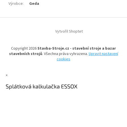
Výrobce
:
Geda
Z
á
Vytvořil Shoptet
p
a
t
Copyright 2026
Stavba-Stroje.cz - stavební stroje a bazar
í
stavebních strojů
. Všechna práva vyhrazena.
Upravit nastavení
cookies
×
Splátková kalkulačka ESSOX