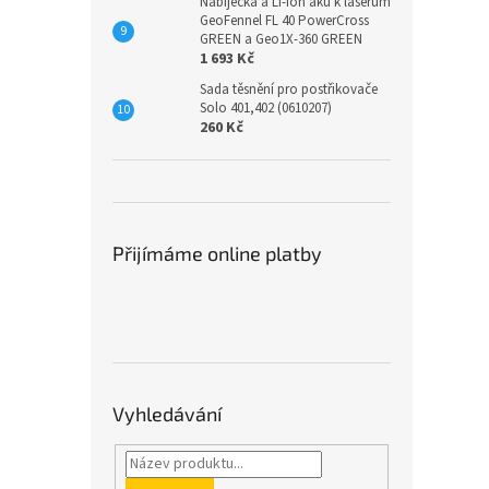
Nabíječka a Li-Ion aku k laserům
GeoFennel FL 40 PowerCross
GREEN a Geo1X-360 GREEN
1 693 Kč
Sada těsnění pro postřikovače
Solo 401,402 (0610207)
260 Kč
Přijímáme online platby
Vyhledávání