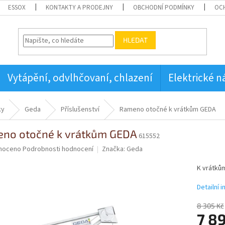
ESSOX
KONTAKTY A PRODEJNY
OBCHODNÍ PODMÍNKY
OC
HLEDAT
Vytápění, odvlhčovaní, chlazení
Elektrické n
ky
Geda
Příslušenství
Rameno otočné k vrátkům GEDA
no otočné k vrátkům GEDA
615552
né
noceno
Podrobnosti hodnocení
Značka:
Geda
ní
u
K vrátkům
Detailní 
8 305 Kč
7 8
ek.