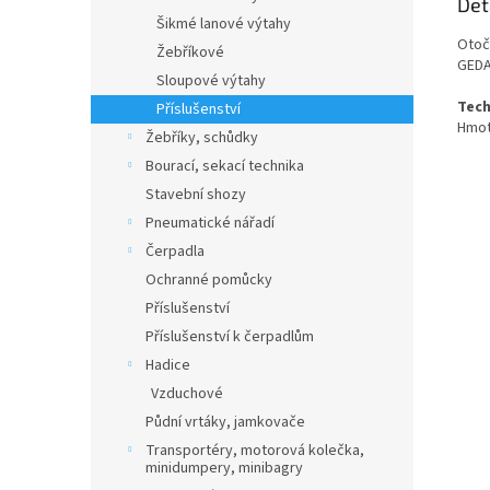
Det
Šikmé lanové výtahy
Otoč
Žebříkové
GEDA 
Sloupové výtahy
Tech
Příslušenství
Hmot
Žebříky, schůdky
Bourací, sekací technika
Stavební shozy
Pneumatické nářadí
Čerpadla
Ochranné pomůcky
Příslušenství
Příslušenství k čerpadlům
Hadice
Vzduchové
Půdní vrtáky, jamkovače
Transportéry, motorová kolečka,
minidumpery, minibagry