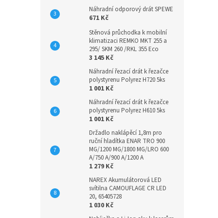
Náhradní odporový drát SPEWE
671 Kč
Stěnová průchodka k mobilní
klimatizaci REMKO MKT 255 a
295/ SKM 260 /RKL 355 Eco
3 145 Kč
Náhradní řezací drát k řezačce
polystyrenu Polyrez H720 5ks
1 001 Kč
Náhradní řezací drát k řezačce
polystyrenu Polyrez H610 5ks
1 001 Kč
Držadlo naklápěcí 1,8m pro
ruční hladítka ENAR TRO 900
MG/1200 MG/1800 MG/LRO 600
A/750 A/900 A/1200 A
1 279 Kč
NAREX Akumulátorová LED
svítilna CAMOUFLAGE CR LED
20, 65405728
1 030 Kč