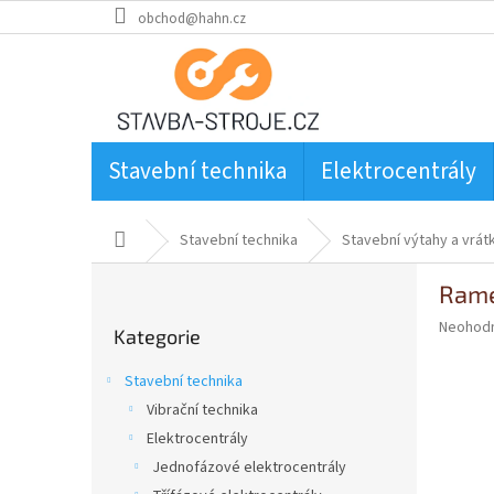
Přejít
obchod@hahn.cz
na
obsah
Stavební technika
Elektrocentrály
Domů
Stavební technika
Stavební výtahy a vrát
P
Rame
o
Přeskočit
s
Průměr
Neohod
Kategorie
kategorie
t
hodnoce
produkt
r
Stavební technika
je
a
0,0
Vibrační technika
n
z
Elektrocentrály
n
5
í
Jednofázové elektrocentrály
hvězdič
p