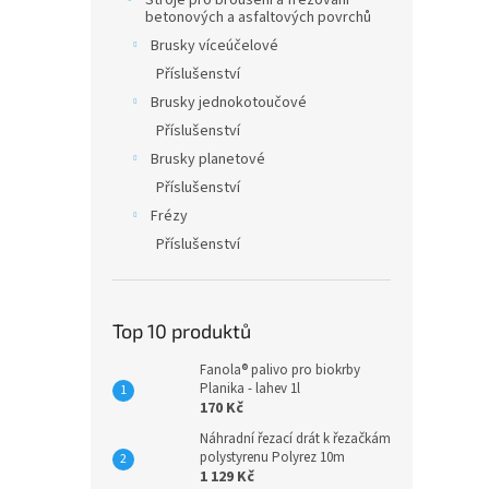
Stroje pro broušení a frézování
betonových a asfaltových povrchů
Brusky víceúčelové
Příslušenství
Brusky jednokotoučové
Příslušenství
Brusky planetové
Příslušenství
Frézy
Příslušenství
Top 10 produktů
Fanola® palivo pro biokrby
Planika - lahev 1l
170 Kč
Náhradní řezací drát k řezačkám
polystyrenu Polyrez 10m
1 129 Kč