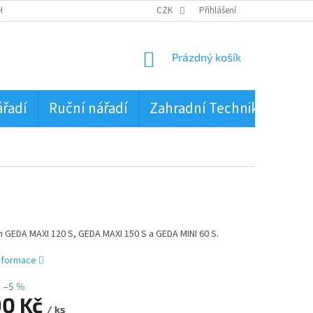
HRANA OSOBNÍCH ÚDAJŮ
CZK
Přihlášení
NÁKUPNÍ
Prázdný košík
KOŠÍK
ářadí
Ruční nářadí
Zahradní Technika
PŮJ
 GEDA MAXI 120 S, GEDA MAXI 150 S a GEDA MINI 60 S.
informace
–5 %
90 Kč
/ ks