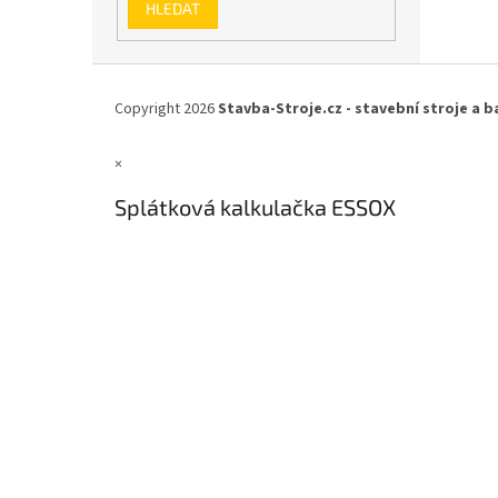
HLEDAT
Z
á
Copyright 2026
Stavba-Stroje.cz - stavební stroje a b
p
a
×
t
í
Splátková kalkulačka ESSOX