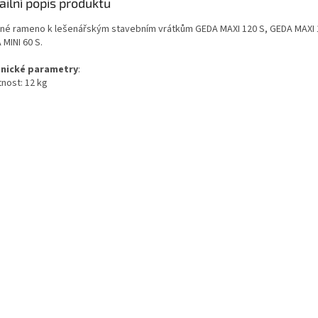
ailní popis produktu
né rameno k lešenářským stavebním vrátkům GEDA MAXI 120 S, GEDA MAXI 
MINI 60 S.
nické
parametry
:
nost: 12 kg