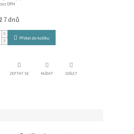
 bez DPH
ž 7 dnů
Přidat do košíku
ZEPTAT SE
HLÍDAT
SDÍLET