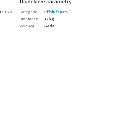
Doplňkové parametry
150 S a
Kategorie
:
Příslušenství
Hmotnost
:
12 kg
Výrobce
:
Geda