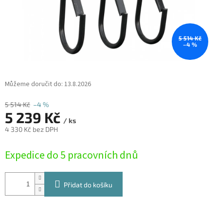
5 514 Kč
–4 %
Můžeme doručit do:
13.8.2026
5 514 Kč
–4 %
5 239 Kč
/ ks
4 330 Kč bez DPH
Měrná
Expedice do 5 pracovních dnů
cena:
Přidat do košíku