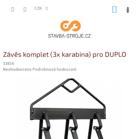
Přejít
NÁKUP
na
CZK
obsah
KOŠÍK
Závěs komplet (3x karabina) pro DUPLO
33816
Průměrné
Neohodnoceno
Podrobnosti hodnocení
hodnocení
produktu
je
0,0
z
5
hvězdiček.