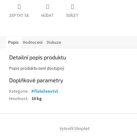
ZEPTAT SE
HLÍDAT
SDÍLET
Popis
Hodnocení
Diskuze
Detailní popis produktu
Popis produktu není dostupný
Doplňkové parametry
Kategorie
:
Příslušenství
Hmotnost
:
10 kg
Z
á
Vytvořil Shoptet
p
a