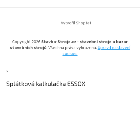
Z
á
Vytvořil Shoptet
p
a
t
Copyright 2026
Stavba-Stroje.cz - stavební stroje a bazar
í
stavebních strojů
. Všechna práva vyhrazena.
Upravit nastavení
cookies
×
Splátková kalkulačka ESSOX