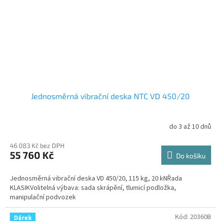
Jednosměrná vibrační deska NTC VD 450/20
do 3 až 10 dnů
46 083 Kč bez DPH
55 760 Kč
Do košíku
Jednosměrná vibrační deska VD 450/20, 115 kg, 20 kNŘada
KLASIKVolitelná výbava: sada skrápění, tlumicí podložka,
manipulační podvozek
Kód:
20360B
Dárek