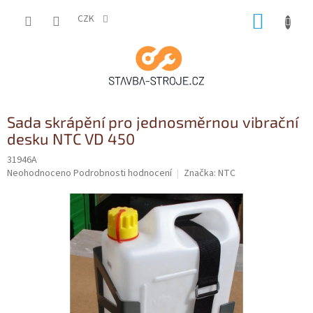
Přejít
NÁKUP
na
CZK
obsah
KOŠÍK
Sada skrápění pro jednosměrnou vibrační
desku NTC VD 450
31946A
Průměrné
Neohodnoceno
Podrobnosti hodnocení
Značka:
NTC
hodnocení
produktu
je
0,0
z
5
hvězdiček.