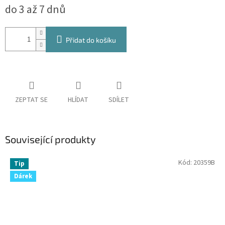
do 3 až 7 dnů
cena:
Přidat do košíku
ZEPTAT SE
HLÍDAT
SDÍLET
Související produkty
Kód:
20359B
Tip
Dárek