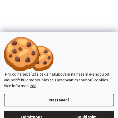
Pro co nejlepší zážitek z nakupování na našem e-shopu od
vás potřebujeme souhlas se zpracováním souborů cookies.
Více informací
zde
.
Nastavení
Budete-li potřebovat poradit, pište přes online podporu nebo na email
Odmítnout
Souhlasím