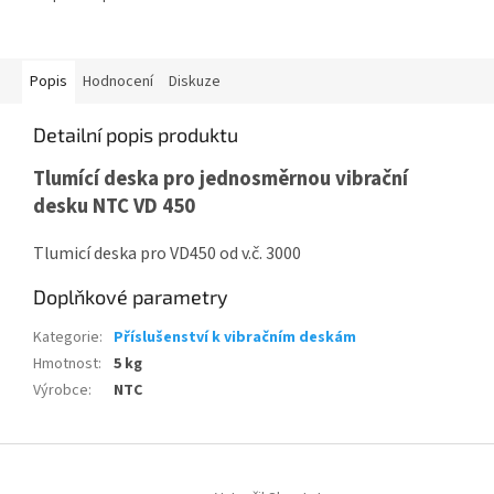
Popis
Hodnocení
Diskuze
Detailní popis produktu
Tlumící deska pro jednosměrnou vibrační
desku NTC VD 450
Tlumicí deska pro VD450 od v.č. 3000
Doplňkové parametry
Kategorie
:
Příslušenství k vibračním deskám
Hmotnost
:
5 kg
Výrobce
:
NTC
Z
á