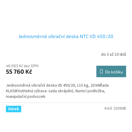
Jednosměrná vibrační deska NTC VD 450/20
do 3 až 10 dnů
46 083 Kč bez DPH
55 760 Kč
Do košíku
Jednosměrná vibrační deska VD 450/20, 115 kg, 20 kNŘada
KLASIKVolitelná výbava: sada skrápění, tlumicí podložka,
manipulační podvozek
Kód:
20360B
Dárek