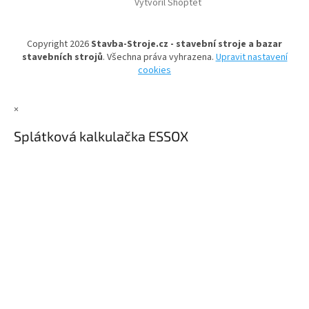
Vytvořil Shoptet
p
a
t
Copyright 2026
Stavba-Stroje.cz - stavební stroje a bazar
í
stavebních strojů
. Všechna práva vyhrazena.
Upravit nastavení
cookies
×
Splátková kalkulačka ESSOX