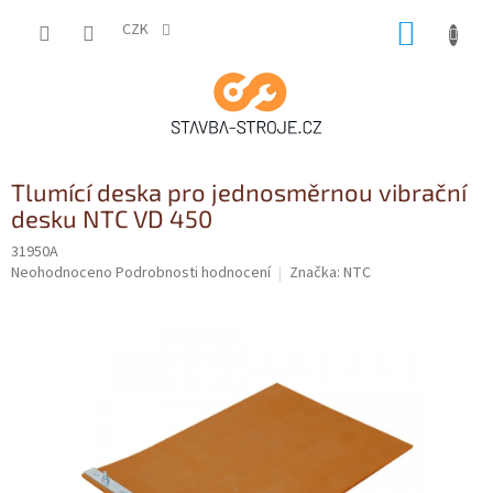
Přejít
NÁKUP
na
CZK
obsah
KOŠÍK
Tlumící deska pro jednosměrnou vibrační
desku NTC VD 450
31950A
Průměrné
Neohodnoceno
Podrobnosti hodnocení
Značka:
NTC
hodnocení
produktu
je
0,0
z
5
hvězdiček.