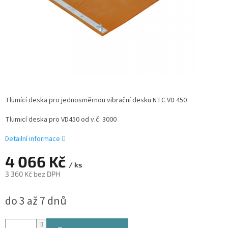
Tlumící deska pro jednosměrnou vibrační desku NTC VD 450
Tlumicí deska pro VD450 od v.č. 3000
Detailní informace
4 066 Kč
/ ks
3 360 Kč bez DPH
Měrná
do 3 až 7 dnů
cena: