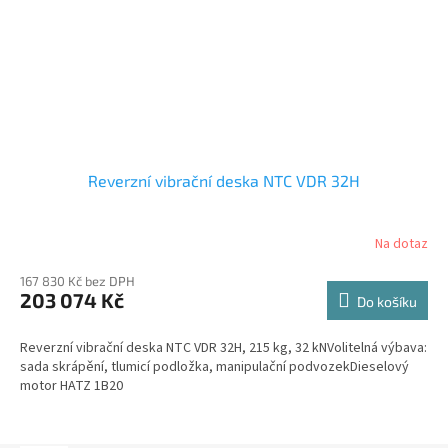
Reverzní vibrační deska NTC VDR 32H
Na dotaz
167 830 Kč bez DPH
203 074 Kč
Do košíku
Reverzní vibrační deska NTC VDR 32H, 215 kg, 32 kNVolitelná výbava:
sada skrápění, tlumicí podložka, manipulační podvozekDieselový
motor HATZ 1B20