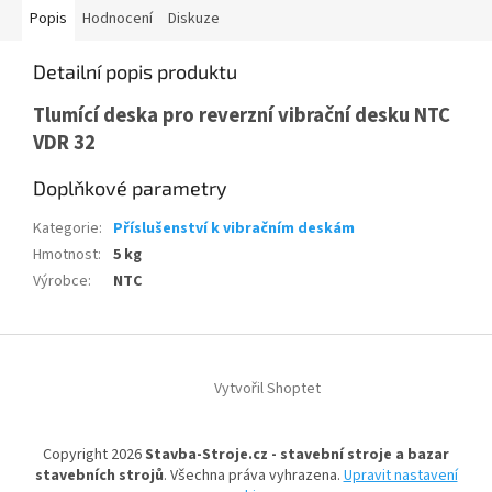
Popis
Hodnocení
Diskuze
Detailní popis produktu
Tlumící deska pro reverzní vibrační desku NTC
VDR 32
Doplňkové parametry
Kategorie
:
Příslušenství k vibračním deskám
Hmotnost
:
5 kg
Výrobce
:
NTC
Z
á
Vytvořil Shoptet
p
a
t
Copyright 2026
Stavba-Stroje.cz - stavební stroje a bazar
í
stavebních strojů
. Všechna práva vyhrazena.
Upravit nastavení