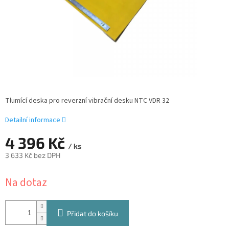
Tlumící deska pro reverzní vibrační desku NTC VDR 32
Detailní informace
4 396 Kč
/ ks
3 633 Kč bez DPH
Měrná
Na dotaz
cena:
Přidat do košíku