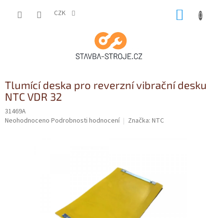
Přejít
NÁKUP
na
CZK
obsah
KOŠÍK
Tlumící deska pro reverzní vibrační desku
NTC VDR 32
31469A
Průměrné
Neohodnoceno
Podrobnosti hodnocení
Značka:
NTC
hodnocení
produktu
je
0,0
z
5
hvězdiček.