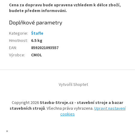
Cena za dopravu bude upravena vzhledem k délce zboží,
budete předem informováni.
Doplňkové parametry
Kategorie
:
Štafle
Hmotnost
:
6.5 kg
EAN
:
8592021093557
Výrobce
:
CMOL
Z
á
Vytvořil Shoptet
p
a
t
Copyright 2026
Stavba-Stroje.cz - stavební stroje a bazar
í
stavebních strojů
. Všechna práva vyhrazena.
Upravit nastavení
cookies
×