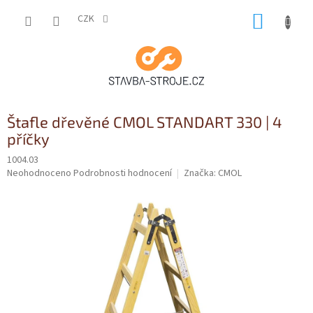
Přejít
NÁKUP
na
CZK
obsah
KOŠÍK
Štafle dřevěné CMOL STANDART 330 | 4
příčky
1004.03
Průměrné
Neohodnoceno
Podrobnosti hodnocení
Značka:
CMOL
hodnocení
produktu
je
0,0
z
5
hvězdiček.