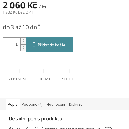
2 060 Kč
/ ks
1 702 Kč bez DPH
Měrná
do 3 až 10 dnů
cena:
Přidat do košíku
ZEPTAT SE
HLÍDAT
SDÍLET
Popis
Podobné (4)
Hodnocení
Diskuze
Detailní popis produktu