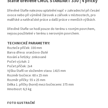
Štafle dřevěné CMOL STANDART 330 | 4 příčky
Dřevěné štafle naleznou uplatnění např. v zahradnictví při česání
ovoce nebo při výměně žárovek a zářivek v místnostech, pro
malířské a natěračské práce a další práce v menších výškách.
Dřevěné štafle se hodí pouze do terénu s rovným povrchem,
nejsou použitelné v terénu s nerovným povrchem.
TECHNICKÉ PARAMETRY:
Rozteče příček: 330 mm
Barva dřeva: oranžovo-žluté
Kování a řetízky: zinkované
Počet výztuh: 2
Počet příček: 2x4
Výška štaflí ve složeném stavu: 1415 mm
Rozměr bočnice: 60 x 25 mm
Rozměr příčky: 55 x 25 mm
Délka 1. příčky (horní) mezi bočnicemi: 375 mm
Hmotnost: 6,5 kg
FOTO ILUSTRAČNÍ