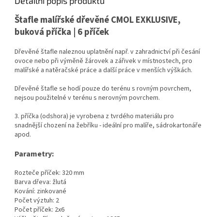
Detailní popis produktu
Štafle malířské dřevěné CMOL EXKLUSIVE,
buková příčka | 6 příček
Dřevěné štafle naleznou uplatnění např. v zahradnictví při česání
ovoce nebo při výměně žárovek a zářivek v místnostech, pro
malířské a natěračské práce a další práce v menších výškách.
Dřevěné štafle se hodí pouze do terénu s rovným povrchem,
nejsou použitelné v terénu s nerovným povrchem.
3. příčka (odshora) je vyrobena z tvrdého materiálu pro
snadnější chození na žebříku - ideální pro malíře, sádrokartonáře
apod.
Parametry:
Rozteče příček: 320 mm
Barva dřeva: žlutá
Kování: zinkované
Počet výztuh: 2
Počet příček: 2x6