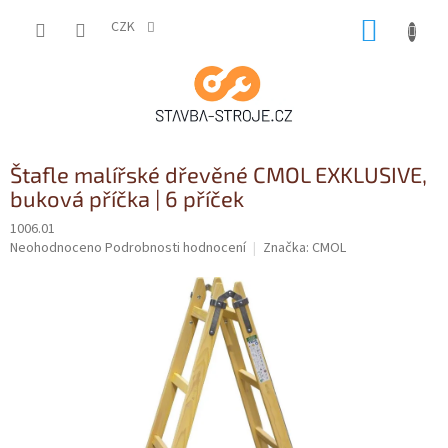
Přejít
NÁKUP
na
CZK
obsah
KOŠÍK
Štafle malířské dřevěné CMOL EXKLUSIVE,
buková příčka | 6 příček
1006.01
Průměrné
Neohodnoceno
Podrobnosti hodnocení
Značka:
CMOL
hodnocení
produktu
je
0,0
z
5
hvězdiček.