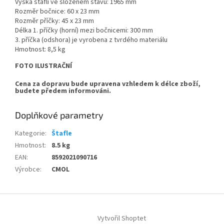
Výška štaflí ve složeném stavu: 1965 mm
Rozměr bočnice: 60 x 23 mm
Rozměr příčky: 45 x 23 mm
Délka 1. příčky (horní) mezi bočnicemi: 300 mm
3. příčka (odshora) je vyrobena z tvrdého materiálu
Hmotnost: 8,5 kg
FOTO ILUSTRAČNÍ
Cena za dopravu bude upravena vzhledem k délce zboží,
budete předem informováni.
Doplňkové parametry
Kategorie
:
Štafle
Hmotnost
:
8.5 kg
EAN
:
8592021090716
Výrobce
:
CMOL
Z
á
Vytvořil Shoptet
p