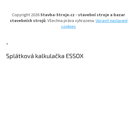
a
t
Copyright 2026
Stavba-Stroje.cz - stavební stroje a bazar
í
stavebních strojů
. Všechna práva vyhrazena.
Upravit nastavení
cookies
×
Splátková kalkulačka ESSOX