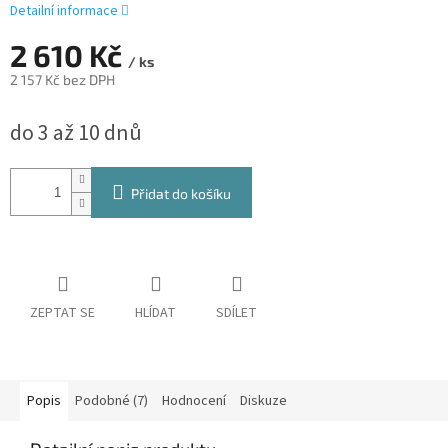
Detailní informace
2 610 Kč
/ ks
2 157 Kč bez DPH
Měrná
do 3 až 10 dnů
cena:
Přidat do košíku
ZEPTAT SE
HLÍDAT
SDÍLET
Popis
Podobné (7)
Hodnocení
Diskuze