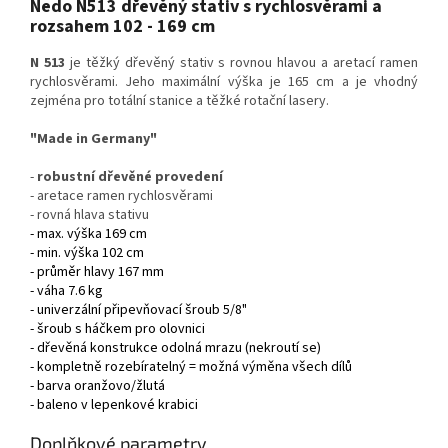
Nedo N513 dřevěný stativ s rychlosvěrami a
rozsahem 102 - 169 cm
N 513
je těžký dřevěný stativ s rovnou hlavou a aretací ramen
rychlosvěrami. Jeho maximální výška je 165 cm a je vhodný
zejména pro totální stanice a těžké rotační lasery.
"Made in Germany"
-
robustní dřevěné provedení
- aretace ramen rychlosvěrami
- rovná hlava stativu
- max. výška 169 cm
- min. výška 102 cm
- průměr hlavy 167 mm
- váha 7.6 kg
- univerzální připevňovací šroub 5/8"
- šroub s háčkem pro olovnici
- dřevěná konstrukce odolná mrazu (nekroutí se)
- kompletně rozebíratelný = možná výměna všech dílů
- barva oranžovo/žlutá
- baleno v lepenkové krabici
Doplňkové parametry