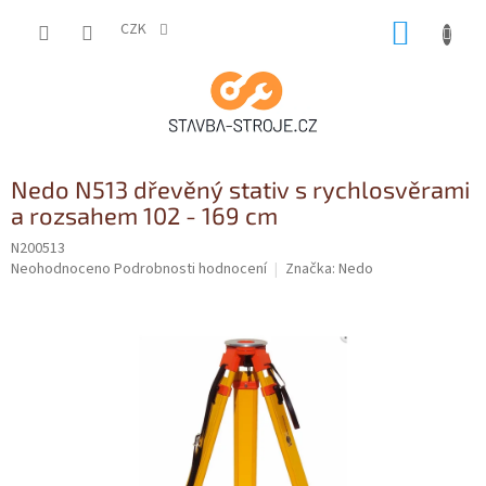
Přejít
NÁKUP
na
CZK
obsah
KOŠÍK
Nedo N513 dřevěný stativ s rychlosvěrami
a rozsahem 102 - 169 cm
N200513
Průměrné
Neohodnoceno
Podrobnosti hodnocení
Značka:
Nedo
hodnocení
produktu
je
0,0
z
5
hvězdiček.