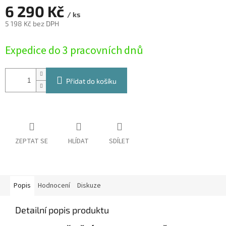
6 290 Kč
/ ks
5 198 Kč bez DPH
Měrná
Expedice do 3 pracovních dnů
cena:
Přidat do košíku
ZEPTAT SE
HLÍDAT
SDÍLET
Popis
Hodnocení
Diskuze
Detailní popis produktu