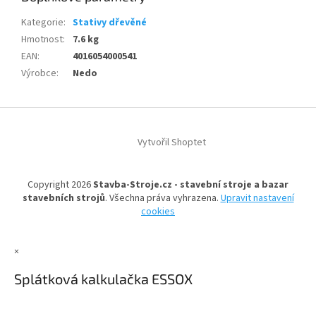
Kategorie
:
Stativy dřevěné
Hmotnost
:
7.6 kg
EAN
:
4016054000541
Výrobce
:
Nedo
Z
á
Vytvořil Shoptet
p
a
t
Copyright 2026
Stavba-Stroje.cz - stavební stroje a bazar
í
stavebních strojů
. Všechna práva vyhrazena.
Upravit nastavení
cookies
×
Splátková kalkulačka ESSOX