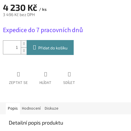
4 230 Kč
/ ks
3 496 Kč bez DPH
Měrná
Expedice do 7 pracovních dnů
cena:
Přidat do košíku
ZEPTAT SE
HLÍDAT
SDÍLET
Popis
Hodnocení
Diskuze
Detailní popis produktu