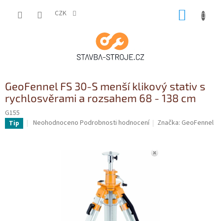
Přejít
NÁKUP
na
CZK
obsah
KOŠÍK
GeoFennel FS 30-S menší klikový stativ s
rychlosvěrami a rozsahem 68 - 138 cm
G155
Průměrné
Neohodnoceno
Podrobnosti hodnocení
Značka:
GeoFennel
Tip
hodnocení
produktu
je
0,0
z
5
hvězdiček.