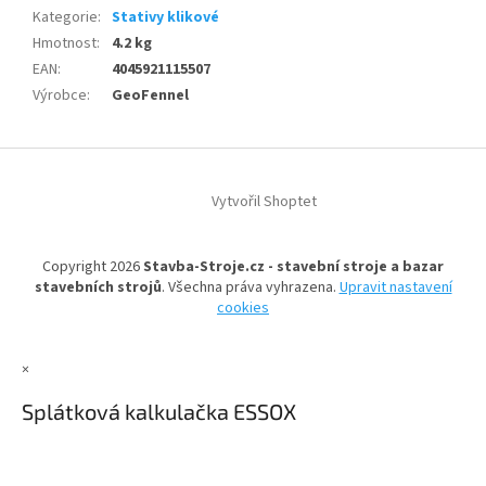
Kategorie
:
Stativy klikové
Hmotnost
:
4.2 kg
EAN
:
4045921115507
Výrobce
:
GeoFennel
Z
á
Vytvořil Shoptet
p
a
t
Copyright 2026
Stavba-Stroje.cz - stavební stroje a bazar
í
stavebních strojů
. Všechna práva vyhrazena.
Upravit nastavení
cookies
×
Splátková kalkulačka ESSOX