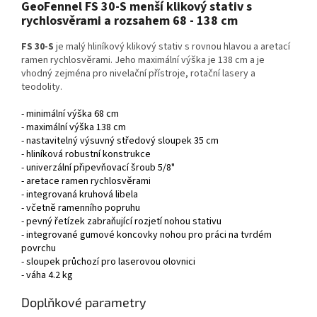
GeoFennel FS 30-S menší klikový stativ s
rychlosvěrami a rozsahem 68 - 138 cm
FS 30-S
je malý hliníkový klikový stativ s rovnou hlavou a aretací
ramen rychlosvěrami. Jeho maximální výška je 138 cm a je
vhodný zejména pro nivelační přístroje, rotační lasery a
teodolity.
- minimální výška 68 cm
- maximální výška 138 cm
- nastavitelný výsuvný středový sloupek 35 cm
- hliníková robustní konstrukce
- univerzální připevňovací šroub 5/8"
- aretace ramen rychlosvěrami
- integrovaná kruhová libela
- včetně ramenního popruhu
- pevný řetízek zabraňující rozjetí nohou stativu
- integrované gumové koncovky nohou pro práci na tvrdém
povrchu
- sloupek průchozí pro laserovou olovnici
- váha 4.2 kg
Doplňkové parametry