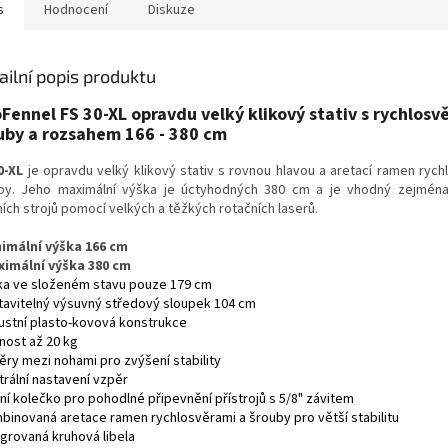
s
Hodnocení
Diskuze
ailní popis produktu
Fennel FS 30-XL opravdu velký klikový stativ s rychlosvě
uby a rozsahem 166 - 380 cm
0-XL
je opravdu velký klikový stativ s rovnou hlavou a aretací ramen rych
by. Jeho maximální výška je úctyhodných 380 cm a je vhodný zejména
ích strojů pomocí velkých a těžkých rotačních laserů.
nimální výška 166 cm
ximální výška 380 cm
lka ve složeném stavu pouze 179 cm
stavitelný výsuvný středový sloupek 104 cm
bustní plasto-kovová konstrukce
nost až 20 kg
ěry mezi nohami pro zvýšení stability
trální nastavení vzpěr
ní kolečko pro pohodlné připevnění přístrojů s 5/8" závitem
mbinovaná aretace ramen rychlosvěrami a šrouby pro větší stabilitu
egrovaná kruhová libela