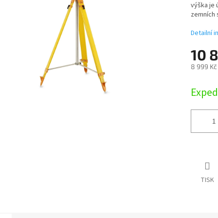
výška je 
ek.
zemních s
Detailní 
10 
8 999 Kč
Měrná
Exped
cena:
TISK