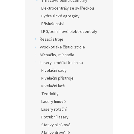
Třífázové elektrocentrály
5
a
hvězdič
Elektrocentrály se svářečkou
n
Hydraulické agregáty
e
Příslušenství
l
LPG/benzínové elektrocentrály
Řezací stroje
Vysokotlaké čistící stroje
Míchačky, míchadla
Lasery a měřící technika
Nivelační sady
Nivelační přístroje
Nivelační latě
Teodolity
Lasery liniové
Lasery rotační
Potrubní lasery
Stativy hliníkové
Stativy dřevěné