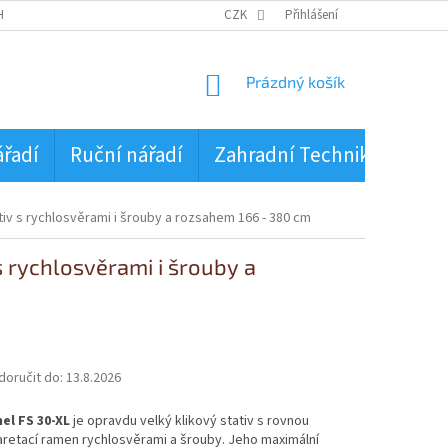
HRANA OSOBNÍCH ÚDAJŮ
CZK
Přihlášení
NÁKUPNÍ
Prázdný košík
KOŠÍK
ářadí
Ruční nářadí
Zahradní Technika
PŮJ
tiv s rychlosvěrami i šrouby a rozsahem 166 - 380 cm
s rychlosvěrami i šrouby a
oručit do:
13.8.2026
l FS 30-XL
je opravdu velký klikový stativ s rovnou
aretací ramen rychlosvěrami a šrouby. Jeho maximální