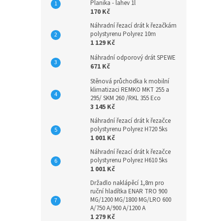
Planika - lahev 1l
170 Kč
Náhradní řezací drát k řezačkám
polystyrenu Polyrez 10m
1 129 Kč
Náhradní odporový drát SPEWE
671 Kč
Stěnová průchodka k mobilní
klimatizaci REMKO MKT 255 a
295/ SKM 260 /RKL 355 Eco
3 145 Kč
Náhradní řezací drát k řezačce
polystyrenu Polyrez H720 5ks
1 001 Kč
Náhradní řezací drát k řezačce
polystyrenu Polyrez H610 5ks
1 001 Kč
Držadlo naklápěcí 1,8m pro
ruční hladítka ENAR TRO 900
MG/1200 MG/1800 MG/LRO 600
A/750 A/900 A/1200 A
1 279 Kč