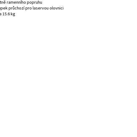
etně ramenního popruhu
upek průchozí pro laservou olovnici
a 15.6 kg