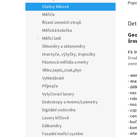
Popi
Stativy klikové
Měřiče
Řízení zemních strojů
Det
Měřická kolečka
Geo
Měřící latě
šro
Úhloměry a sklonoměry
FS 3
Hran.tyče, výtyčky, trojnožky
šrou
Pásmová měřidla a metry
zemn
Vlhko,teplo,zvuk,plyn
- mi
Vyhledávání
- ma
Příjmače
- dé
- na
Vytyčovací lasery
- ro
Endoskopy a Anemo/Luxmetry
- nos
Digitální vodováha
- vzp
- cen
Lasery křížové
- boč
Dálkoměry
- ko
- int
Fasadní meřící systém