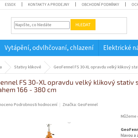
ESSOX
KONTAKTY A PRODEJNY
OBCHODNÍ PODMÍNKY
OC
HLEDAT
Vytápění, odvlhčovaní, chlazení
Elektrické n
a
Stativy klikové
GeoFennel FS 30-XL opravdu velký klikový sta
ennel FS 30-XL opravdu velký klikový stativ 
ahem 166 - 380 cm
né
noceno
Podrobnosti hodnocení
Značka:
GeoFennel
ní
u
Můžeme d
GeoFenne
hlavou a 