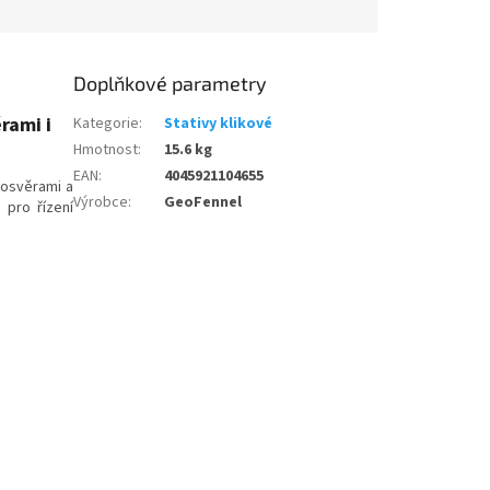
Doplňkové parametry
rami i
Kategorie
:
Stativy klikové
Hmotnost
:
15.6 kg
EAN
:
4045921104655
losvěrami a
Výrobce
:
GeoFennel
 pro řízení