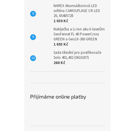
NAREX Akumulátorová LED
svítilna CAMOUFLAGE CR LED
20, 65405728
1 030 Kč
Nabíječka a Li-Ion aku k laserům
GeoFennel FL 40 PowerCross
GREEN a Geo1X-360 GREEN
1 693 Kč
Sada těsnění pro postřikovače
Solo 401,402 (0610207)
260 Kč
Přijímáme online platby