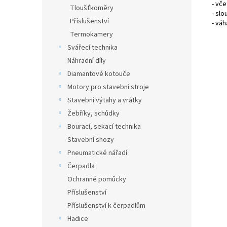
- vč
Tloušťkoměry
- slo
Příslušenství
- váh
Termokamery
Svářecí technika
Náhradní díly
Diamantové kotouče
Motory pro stavební stroje
Stavební výtahy a vrátky
Žebříky, schůdky
Bourací, sekací technika
Stavební shozy
Pneumatické nářadí
Čerpadla
Ochranné pomůcky
Příslušenství
Příslušenství k čerpadlům
Hadice