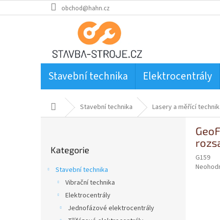
Přejít
obchod@hahn.cz
na
obsah
Stavební technika
Elektrocentrály
Domů
Stavební technika
Lasery a měřící technik
P
GeoF
o
Přeskočit
rozs
s
Kategorie
kategorie
t
G159
r
Průměr
Neohod
Stavební technika
a
hodnoce
Vibrační technika
produkt
n
je
Elektrocentrály
n
0,0
í
Jednofázové elektrocentrály
z
p