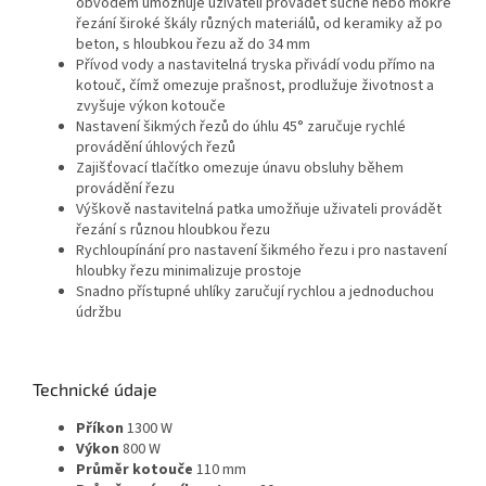
obvodem umožňuje uživateli provádět suché nebo mokré
řezání široké škály různých materiálů, od keramiky až po
beton, s hloubkou řezu až do 34 mm
Přívod vody a nastavitelná tryska přivádí vodu přímo na
kotouč, čímž omezuje prašnost, prodlužuje životnost a
zvyšuje výkon kotouče
Nastavení šikmých řezů do úhlu 45° zaručuje rychlé
provádění úhlových řezů
Zajišťovací tlačítko omezuje únavu obsluhy během
provádění řezu
Výškově nastavitelná patka umožňuje uživateli provádět
řezání s různou hloubkou řezu
Rychloupínání pro nastavení šikmého řezu i pro nastavení
hloubky řezu minimalizuje prostoje
Snadno přístupné uhlíky zaručují rychlou a jednoduchou
údržbu
Technické údaje
Příkon
1300 W
Výkon
800 W
Průměr kotouče
110 mm