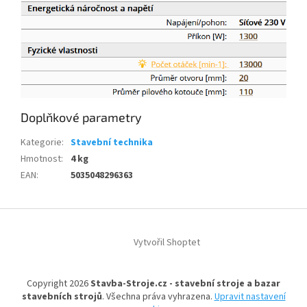
Doplňkové parametry
Kategorie
:
Stavební technika
Hmotnost
:
4 kg
EAN
:
5035048296363
Z
á
Vytvořil Shoptet
p
a
t
Copyright 2026
Stavba-Stroje.cz - stavební stroje a bazar
í
stavebních strojů
. Všechna práva vyhrazena.
Upravit nastavení