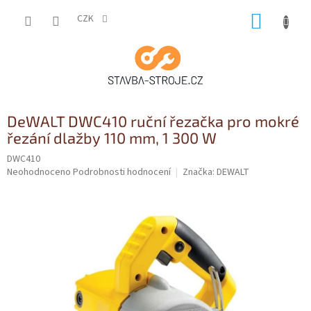
Přejít
NÁKUP
na
CZK
obsah
KOŠÍK
DeWALT DWC410 ruční řezačka pro mokré
řezání dlažby 110 mm, 1 300 W
DWC410
Průměrné
Neohodnoceno
Podrobnosti hodnocení
Značka:
DEWALT
hodnocení
produktu
je
0,0
z
5
hvězdiček.