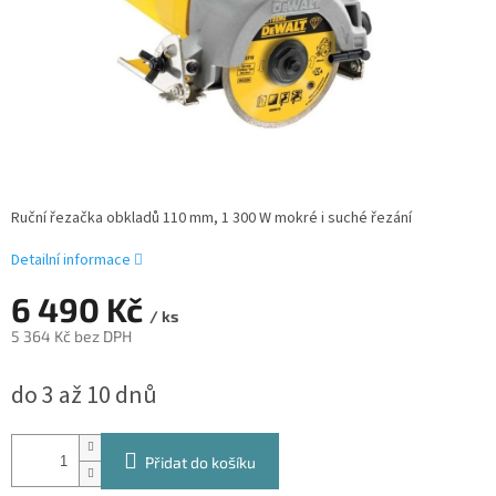
Ruční řezačka obkladů 110 mm, 1 300 W mokré i suché řezání
Detailní informace
6 490 Kč
/ ks
5 364 Kč bez DPH
Měrná
do 3 až 10 dnů
cena:
Přidat do košíku