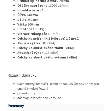
Průměr upínacího otvoru
20 mm
Otáčky naprázdno
13000 ot./min
Hloubka řezu
34 mm
Šířka
240 mm
Délka
252 mm
Výška
166 mm
Hmotnost
3,0 kg
Vibrace ruka/paže
4.1 m/s2
Odchylka měření K 1 (vibrace)
1.5 m/s2
Akustiský tlak
102 dB(A)
Odchylka akustického tlaku
3 dB(A)
Akustický výkon
113 dB(A)
Odchylka akustického výkonu
3 dB(A)
Rozsah dodávky
Diamantový kotouč 110 mm se souvislým obvodem pro
suché i mokré řezání
přívod vody
nástroje pro výměnu kotouče