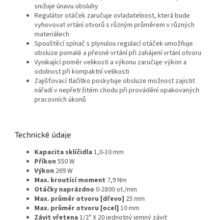
snižuje únavu obsluhy
Regulátor otáček zaručuje ovladatelnost, která bude
vyhovovat vrtání otvorů s různým průměrem v různých
materiálech
Spouštěcí spínač s plynulou regulací otáček umožňuje
obsluze pomalé a přesné vrtání při zahájení vrtání otvoru
Vynikající poměr velikosti a výkonu zaručuje výkon a
odolnost při kompaktní velikosti
Zajišťovací tlačítko poskytuje obsluze možnost zajistit
nářadí v nepřetržitém chodu při provádění opakovaných
pracovních úkonů
Technické údaje
Kapacita sklíčidla
1,0-10 mm
Příkon
550 W
Výkon
269 W
Max. kroutící moment
7,9 Nm
Otáčky naprázdno
0-2800 ot./min
Max. průměr otvoru [dřevo]
25 mm
Max. průměr otvoru [ocel]
10 mm
Závit vřetena
1/2" X 20 jednotný jemný závit