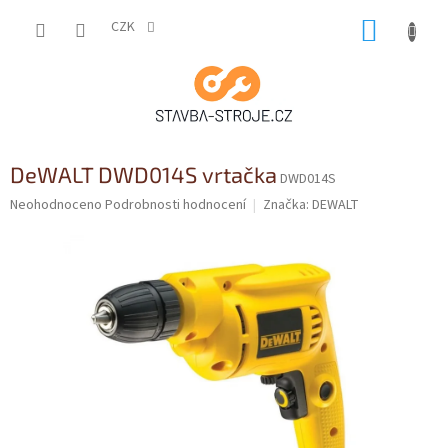
Přejít
NÁKUP
na
CZK
obsah
KOŠÍK
DeWALT DWD014S vrtačka
DWD014S
Průměrné
Neohodnoceno
Podrobnosti hodnocení
Značka:
DEWALT
hodnocení
produktu
je
0,0
z
5
hvězdiček.