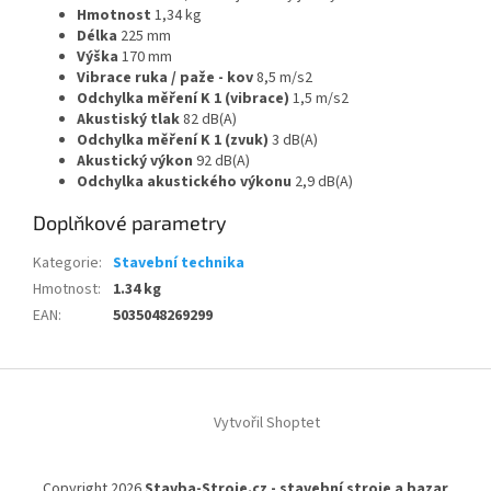
Hmotnost
1,34 kg
Délka
225 mm
Výška
170 mm
Vibrace ruka / paže - kov
8,5 m/s2
Odchylka měření K 1 (vibrace)
1,5 m/s2
Akustiský tlak
82 dB(A)
Odchylka měření K 1 (zvuk)
3 dB(A)
Akustický výkon
92 dB(A)
Odchylka akustického výkonu
2,9 dB(A)
Doplňkové parametry
Kategorie
:
Stavební technika
Hmotnost
:
1.34 kg
EAN
:
5035048269299
Z
á
Vytvořil Shoptet
p
a
t
Copyright 2026
Stavba-Stroje.cz - stavební stroje a bazar