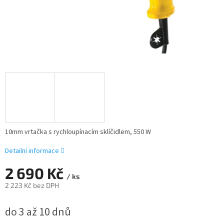
10mm vrtačka s rychloupínacím sklíčidlem, 550 W
Detailní informace
2 690 Kč
/ ks
2 223 Kč bez DPH
Měrná
do 3 až 10 dnů
cena: