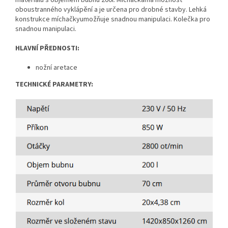
materiálů s objemem bubnu 200l. Míchačkamá možnost
oboustranného vyklápění a je určena pro drobné stavby. Lehká
konstrukce míchačkyumožňuje snadnou manipulaci. Kolečka pro
snadnou manipulaci.
HLAVNÍ PŘEDNOSTI:
nožní aretace
TECHNICKÉ PARAMETRY: