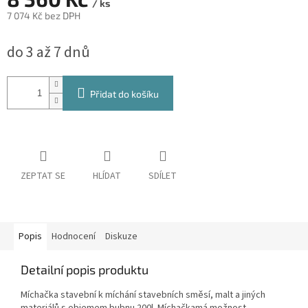
/ ks
7 074 Kč bez DPH
Měrná
do 3 až 7 dnů
cena:
Přidat do košíku
ZEPTAT SE
HLÍDAT
SDÍLET
Popis
Hodnocení
Diskuze
Detailní popis produktu
Míchačka stavební k míchání stavebních směsí, malt a jiných