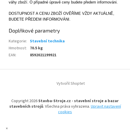
váhy zboží. O případné úpravě ceny budete předem informováni.
DOSTUPNOST A CENU
ZBOŽÍ
OVĚŘÍME VŽDY AKTUÁLNĚ,
BUDETE PŘEDEM INFORMOVÁNI.
Doplňkové parametry
Kategorie
:
Stavební technika
Hmotnost
:
70.5 kg
EAN
:
8592021199921
Z
á
Vytvořil Shoptet
p
a
t
Copyright 2026
Stavba-Stroje.cz - stavební stroje a bazar
í
stavebních strojů
. Všechna práva vyhrazena.
Upravit nastavení
cookies
×