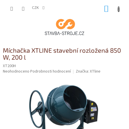
Přejít
NÁKUP
na
CZK
obsah
KOŠÍK
Míchačka XTLINE stavební rozložená 850
W, 200 l
XT200H
Průměrné
Neohodnoceno
Podrobnosti hodnocení
Značka:
XTline
hodnocení
produktu
je
0,0
z
5
hvězdiček.