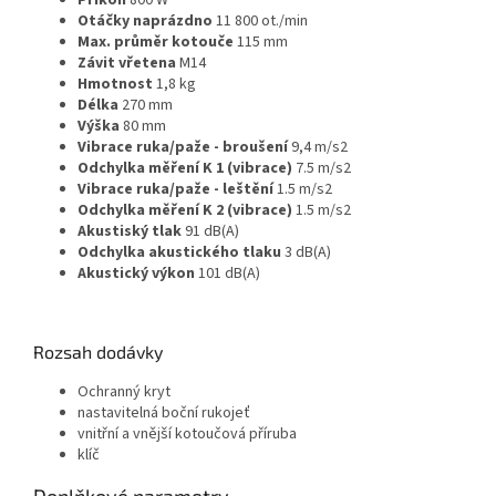
Příkon
800 W
Otáčky naprázdno
11 800 ot./min
Max. průměr kotouče
115 mm
Závit vřetena
M14
Hmotnost
1,8 kg
Délka
270 mm
Výška
80 mm
Vibrace ruka/paže - broušení
9,4 m/s2
Odchylka měření K 1 (vibrace)
7.5 m/s2
Vibrace ruka/paže - leštění
1.5 m/s2
Odchylka měření K 2 (vibrace)
1.5 m/s2
Akustiský tlak
91 dB(A)
Odchylka akustického tlaku
3 dB(A)
Akustický výkon
101 dB(A)
Rozsah dodávky
Ochranný kryt
nastavitelná boční rukojeť
vnitřní a vnější kotoučová příruba
klíč