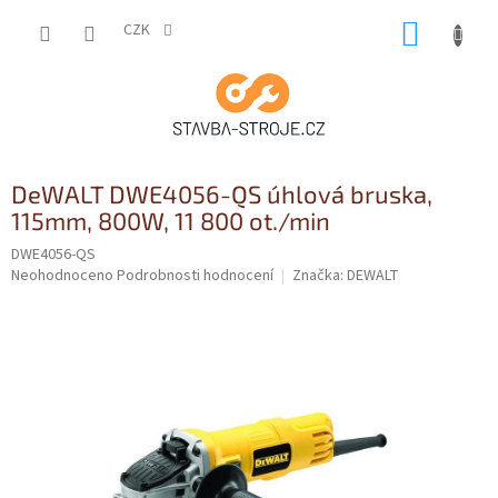
Přejít
NÁKUP
na
CZK
obsah
KOŠÍK
DeWALT DWE4056-QS úhlová bruska,
115mm, 800W, 11 800 ot./min
DWE4056-QS
Průměrné
Neohodnoceno
Podrobnosti hodnocení
Značka:
DEWALT
hodnocení
produktu
je
0,0
z
5
hvězdiček.