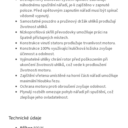
náhodnému spuštění nářadí, je-li zajištěno v zapnuté
poloze. Před opětovným zapnutím nářadí musí být spínač
vědomě vypnutý.
Samostatné pouzdro a pružinový držák uhlíků prodlužují
životnost uhlíků.
Nízkoprofilová skříň převodovky umožňuje práci na
špatně přístupných místech.
Konstrukce vinutí statoru prodlužuje trvanlivost motoru.
Konstrukce 100% využívající kuličková ložiska zvyšuje
účinnost a odolnost.
Vyjímatelné uhlíky chrání rotor před poškozením při
ukončení životnosti uhlíků, což vede k prodloužení
životnosti motoru.
Zajištění vřetena umístěné na horní části nářadí umožňuje
maximální hloubku řezu.
Ochrana motoru proti obroušení zvyšuje odolnost.
Plynulý rozběh omezuje pohyb nářadí při spuštění, což
zlepšuje jeho ovladatelnost.
Technické údaje