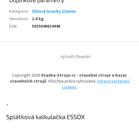
Doplňkové parametry
Kategorie
:
Úhlové brusky 115mm
Hmotnost
:
1.8 kg
EAN
:
5035048634448
Z
á
Vytvořil Shoptet
p
a
t
Copyright 2026
Stavba-Stroje.cz - stavební stroje a bazar
í
stavebních strojů
. Všechna práva vyhrazena.
Upravit nastavení
cookies
×
Splátková kalkulačka ESSOX