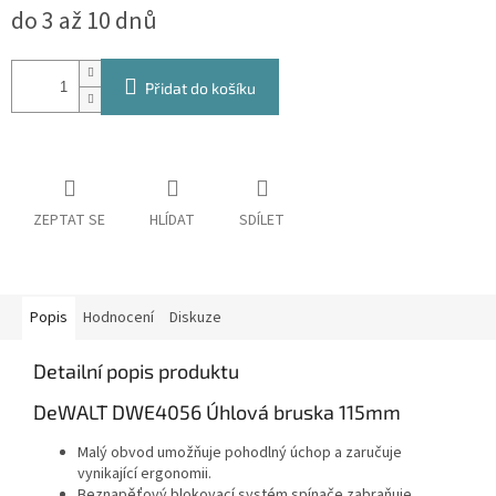
do 3 až 10 dnů
cena:
Přidat do košíku
ZEPTAT SE
HLÍDAT
SDÍLET
Popis
Hodnocení
Diskuze
Detailní popis produktu
DeWALT DWE4056 Úhlová bruska 115mm
Malý obvod umožňuje pohodlný úchop a zaručuje
vynikající ergonomii.
Beznapěťový blokovací systém spínače zabraňuje