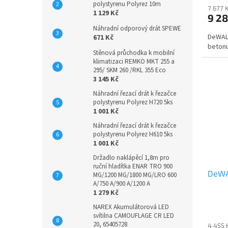
polystyrenu Polyrez 10m
7 677 
1 129 Kč
9 2
Náhradní odporový drát SPEWE
DeWAL
671 Kč
beton
Stěnová průchodka k mobilní
klimatizaci REMKO MKT 255 a
295/ SKM 260 /RKL 355 Eco
3 145 Kč
Náhradní řezací drát k řezačce
polystyrenu Polyrez H720 5ks
1 001 Kč
Náhradní řezací drát k řezačce
polystyrenu Polyrez H610 5ks
1 001 Kč
Držadlo naklápěcí 1,8m pro
ruční hladítka ENAR TRO 900
DeWA
MG/1200 MG/1800 MG/LRO 600
A/750 A/900 A/1200 A
1 279 Kč
NAREX Akumulátorová LED
svítilna CAMOUFLAGE CR LED
20, 65405728
4 455 