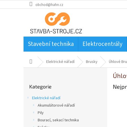
Přejít
obchod@hahn.cz
na
obsah
Stavební technika
Elektrocentrály
Domů
Elektrické nářadí
Brusky
Úhlové Br
P
Úhlo
o
Přeskočit
s
Nejpr
Kategorie
kategorie
t
r
Elektrické nářadí
a
Akumulátorové nářadí
n
Pily
n
í
Bourací, sekací technika
p