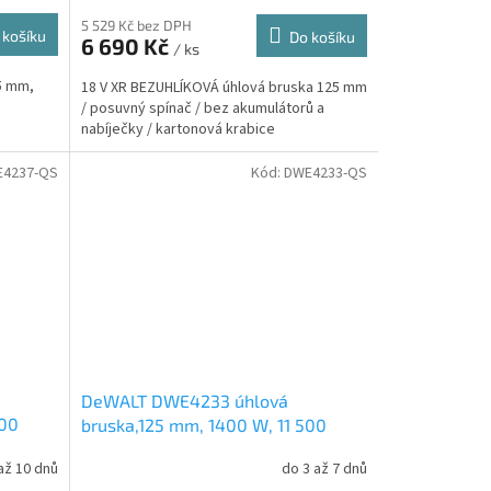
5 529 Kč bez DPH
 košíku
Do košíku
6 690 Kč
/ ks
25 mm,
18 V XR BEZUHLÍKOVÁ úhlová bruska 125 mm
/ posuvný spínač / bez akumulátorů a
nabíječky / kartonová krabice
4237-QS
Kód:
DWE4233-QS
DeWALT DWE4233 úhlová
500
bruska,125 mm, 1400 W, 11 500
ot/min
až 10 dnů
do 3 až 7 dnů