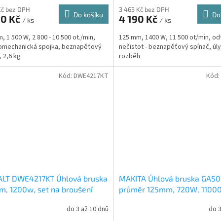
Kč bez DPH
3 463 Kč bez DPH
Do košíku
Do
90 Kč
4 190 Kč
/ ks
/ ks
, 1 500 W, 2 800 - 10 500 ot./min,
125 mm, 1400 W, 11 500 ot/min, od
omechanická spojka, beznapěťový
nečistot - beznapěťový spínač, úly
, 2,6 kg
rozběh
Kód:
DWE4217KT
Kód:
LT DWE4217KT Úhlová bruska
MAKITA Úhlová bruska GA50
, 1200w, set na broušení
průměr 125mm, 720W, 1100
nu
do 3 až 10 dnů
do 3