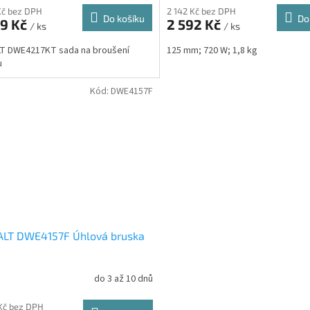
Kč bez DPH
2 142 Kč bez DPH
Do košíku
Do
89 Kč
2 592 Kč
/ ks
/ ks
T DWE4217KT sada na broušení
125 mm; 720 W; 1,8 kg
u
Kód:
DWE4157F
LT DWE4157F Úhlová bruska
do 3 až 10 dnů
Kč bez DPH