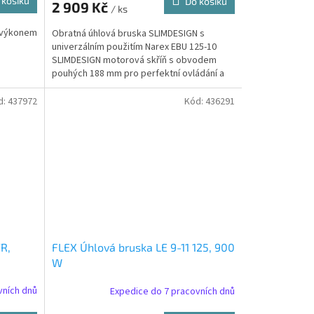
 košíku
Do košíku
2 909 Kč
/ ks
A
 výkonem
Obratná úhlová bruska SLIMDESIGN s
univerzálním použitím Narex EBU 125-10
SLIMDESIGN motorová skříň s obvodem
pouhých 188 mm pro perfektní ovládání a
snadnou...
d:
437972
Kód:
436291
R,
FLEX Úhlová bruska LE 9-11 125, 900
W
vních dnů
Expedice do 7 pracovních dnů