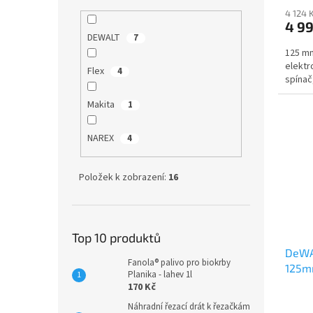
4 124 
4 9
DEWALT
7
125 mm
elektr
Flex
4
spínač
Makita
1
NAREX
4
Položek k zobrazení:
16
Top 10 produktů
DeWA
Fanola® palivo pro biokrby
125mm
Planika - lahev 1l
beto
170 Kč
Náhradní řezací drát k řezačkám