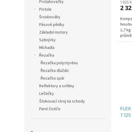
Protahovačky
1 925 
2 3
Pistole
Šroubováky
Kompak
hmotno
Pásové pilníky
1,7 kg
Základní motory
průměr
Satinýrky
230 V 
Míchadla
Řezačka
Řezačka polystyrénu
Řezačka dlaždic
Řezačka spár
Reflektory a svítilny
Leštičky
Štokovací stroj na schody
FLEX 
Parní čističe
7 125