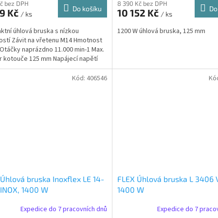
Kč bez DPH
8 390 Kč bez DPH
Do košíku
Do
29 Kč
10 152 Kč
/ ks
/ ks
tní úhlová bruska s nízkou
1200 W úhlová bruska, 125 mm
stí Závit na vřetenu M14 Hmotnost
 Otáčky naprázdno 11.000 min-1 Max.
 kotouče 125 mm Napájecí napětí
Jmenovitý...
Kód:
406546
Kó
Úhlová bruska Inoxflex LE 14-
FLEX Úhlová bruska L 3406
 INOX, 1400 W
1400 W
Expedice do 7 pracovních dnů
Expedice do 7 praco