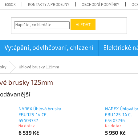
ESSOX
KONTAKTY A PRODEJNY
OBCHODNÍ PODMÍNKY
OC
HLEDAT
Vytápění, odvlhčovaní, chlazení
Elektrické n
usky
Úhlové brusky 125mm
vé brusky 125mm
odávanější
NAREX Úhlová bruska
NAREX Úhlová b
EBU 125-14 CE,
EBU 125-14 C,
65403737
65403736
Na dotaz
Na dotaz
6 539 Kč
5 950 Kč