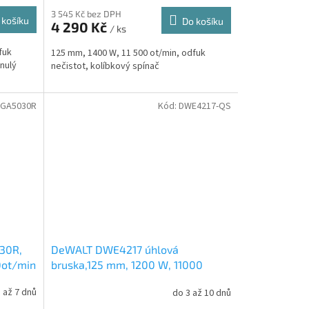
3 545 Kč bez DPH
 košíku
Do košíku
4 290 Kč
/ ks
fuk
125 mm, 1400 W, 11 500 ot/min, odfuk
nulý
nečistot, kolíbkový spínač
GA5030R
Kód:
DWE4217-QS
30R,
DeWALT DWE4217 úhlová
0ot/min
bruska,125 mm, 1200 W, 11000
ot/min
 až 7 dnů
do 3 až 10 dnů