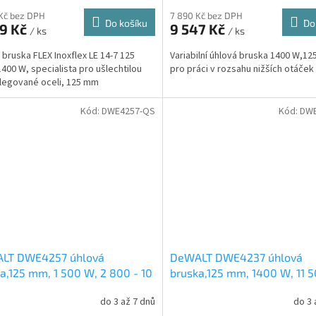
Kč bez DPH
7 890 Kč bez DPH
Do košíku
Do
89 Kč
9 547 Kč
/ ks
/ ks
 bruska FLEX Inoxflex LE 14-7 125
Variabilní úhlová bruska 1400 W,1
1400 W, specialista pro ušlechtilou
pro práci v rozsahu nižších otáček
 legované oceli, 125 mm
Kód:
DWE4257-QS
Kód:
DWE
LT DWE4257 úhlová
DeWALT DWE4237 úhlová
a,125 mm, 1 500 W, 2 800 - 10
bruska,125 mm, 1400 W, 11 
t./min
ot/min
do 3 až 7 dnů
do 3 