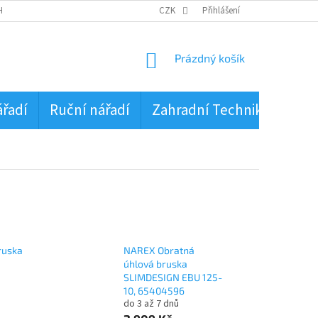
HRANA OSOBNÍCH ÚDAJŮ
CZK
Přihlášení
NÁKUPNÍ
Prázdný košík
KOŠÍK
ářadí
Ruční nářadí
Zahradní Technika
PŮJ
ruska
NAREX Obratná
úhlová bruska
SLIMDESIGN EBU 125-
10, 65404596
do 3 až 7 dnů