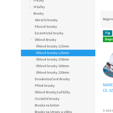
Frézky
a
Vrtačky
n
Ř
Brusky
e
a
Nejpro
Vibrační brusky
l
z
Pásové brusky
e
V
Tip
Excentrické brusky
n
ý
Dopr
Úhlové Brusky
í
p
p
i
Úhlové brusky 115mm
r
s
Úhlové brusky 125mm
o
p
Úhlové brusky 150mm
d
r
Úhlové brusky 180mm
u
o
Úhlové brusky 230mm
k
d
t
Dvoukotoučové Brusky
u
ů
NARE
k
Přímé brusky
CE, 
t
Úhlové Brusky/Leštičky
ů
Oscilační brusky
Bruska na beton
5 404 
Brusky na stropy a stěny