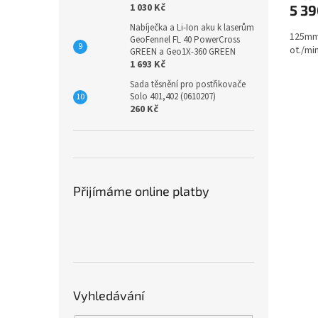
1 030 Kč
5 3
Nabíječka a Li-Ion aku k laserům
125mm 
GeoFennel FL 40 PowerCross
ot./mi
GREEN a Geo1X-360 GREEN
1 693 Kč
Sada těsnění pro postřikovače
Solo 401,402 (0610207)
260 Kč
Přijímáme online platby
Vyhledávání