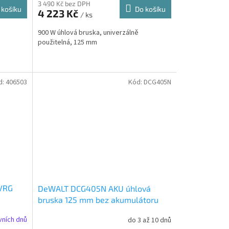
3 490 Kč bez DPH
 košíku
Do košíku
4 223 Kč
/ ks
900 W úhlová bruska, univerzálně
použitelná, 125 mm
d:
406503
Kód:
DCG405N
 VRG
DeWALT DCG405N AKU úhlová
bruska 125 mm bez akumulátoru
vních dnů
do 3 až 10 dnů