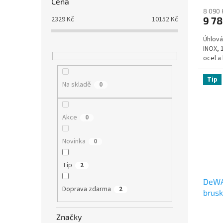
Cena
8 090 
9 7
2329
Kč
10152
Kč
Úhlová
INOX, 
ocel a
Tip
Na skladě
0
Akce
0
Novinka
0
Tip
2
DeWA
Doprava zdarma
2
brusk
500 o
Značky