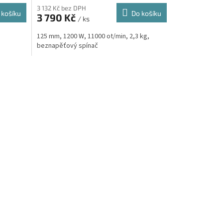
3 132 Kč bez DPH
 košíku
Do košíku
3 790 Kč
/ ks
125 mm, 1200 W, 11000 ot/min, 2,3 kg,
beznapěťový spínač