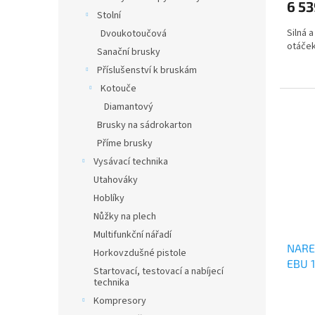
6 5
Stolní
Silná 
Dvoukotoučová
otáče
Sanační brusky
Příslušenství k bruskám
Kotouče
Diamantový
Brusky na sádrokarton
Příme brusky
Vysávací technika
Utahováky
Hoblíky
Nůžky na plech
Multifunkční nářadí
NARE
Horkovzdušné pistole
EBU 
Startovací, testovací a nabíjecí
technika
Kompresory