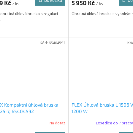
Do košíku
Do
39 Kč
5 950 Kč
/ ks
/ ks
A
a obratná úhlová bruska s regulací
Obratná úhlová bruska s vysokým
k
Kód:
65404592
Kó
X Kompaktní úhlová bruska
FLEX Úhlová bruska L 1506 V
125-7, 65404592
1200 W
Na dotaz
Expedice do 7 praco