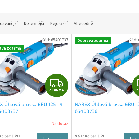
dávanější
Nejlevnější
Nejdražší
Abecedně
Kód:
65403737
Kód:
Doprava zdarma
ava zdarma
Z
ZDARMA
Z
D
X Úhlová bruska EBU 125-14
NAREX Úhlová bruska EBU 12
A
65403737
65403736
R
Na dotaz
M
Kč bez DPH
4 917 Kč bez DPH