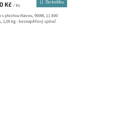
Do košíku
90 Kč
/ ks
s plochou hlavou, 900W, 11 800
n, 2,05 kg - beznapěťový spínač
O
v
l
á
d
a
c
í
p
r
v
k
y
v
ý
p
i
s