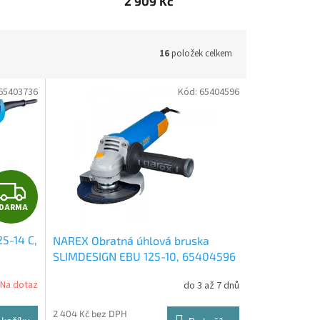
2 909 Kč
16
položek celkem
65403736
Kód:
65404596
Z
DARMA
D
5-14 C,
NAREX Obratná úhlová bruska
A
SLIMDESIGN EBU 125-10, 65404596
R
Na dotaz
do 3 až 7 dnů
M
2 404 Kč bez DPH