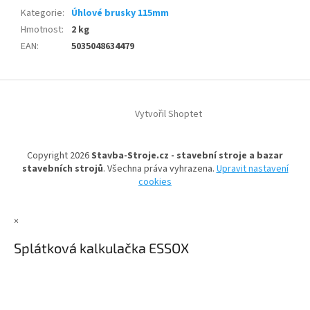
Kategorie
:
Úhlové brusky 115mm
Hmotnost
:
2 kg
EAN
:
5035048634479
Z
á
Vytvořil Shoptet
p
a
t
Copyright 2026
Stavba-Stroje.cz - stavební stroje a bazar
í
stavebních strojů
. Všechna práva vyhrazena.
Upravit nastavení
cookies
×
Splátková kalkulačka ESSOX