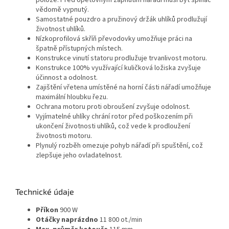
poloze. Před opětovným zapnutím nářadí musí být spínač
vědomě vypnutý.
Samostatné pouzdro a pružinový držák uhlíků prodlužují
životnost uhlíků.
Nízkoprofilová skříň převodovky umožňuje práci na
špatně přístupných místech.
Konstrukce vinutí statoru prodlužuje trvanlivost motoru.
Konstrukce 100% využívající kuličková ložiska zvyšuje
účinnost a odolnost.
Zajištění vřetena umístěné na horní části nářadí umožňuje
maximální hloubku řezu.
Ochrana motoru proti obroušení zvyšuje odolnost.
Vyjímatelné uhlíky chrání rotor před poškozením při
ukončení životnosti uhlíků, což vede k prodloužení
životnosti motoru.
Plynulý rozběh omezuje pohyb nářadí při spuštění, což
zlepšuje jeho ovladatelnost.
Technické údaje
Příkon
900 W
Otáčky naprázdno
11 800 ot./min