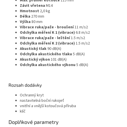
Max. průměr kotouče
115 mm
Závit vřetena
M14
Hmotnost
2,0 kg
Délka
270 mm
Výška
80 mm
Vibrace ruka/paže - broušení
11 m/s2
Odchylka měření K 1 (vibrace)
6.8 m/s2
Vibrace ruka/paže - leštění
1.5 m/s2
Odchylka měření K 2 (vibrace)
1.5 m/s2
Akustiský tlak
90 dB(A)
Odchylka akustického tlaku
5 dB(A)
Akustický výkon
101 dB(A)
Odchylka akustického výkonu
5 dB(A)
Rozsah dodávky
Ochranný kryt
nastavitelná boční rukojeť
vnitřní a vnější kotoučová příruba
klíč
Doplňkové parametry