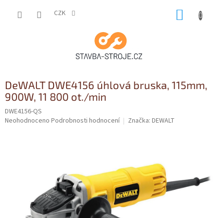
Přejít
NÁKUP
na
CZK
obsah
KOŠÍK
DeWALT DWE4156 úhlová bruska, 115mm,
900W, 11 800 ot./min
DWE4156-QS
Průměrné
Neohodnoceno
Podrobnosti hodnocení
Značka:
DEWALT
hodnocení
produktu
je
0,0
z
5
hvězdiček.