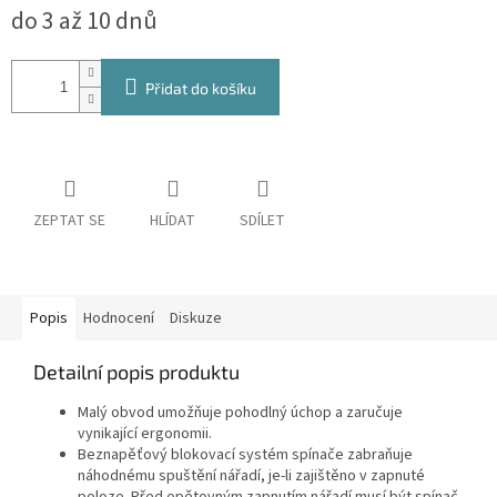
do 3 až 10 dnů
cena:
Přidat do košíku
ZEPTAT SE
HLÍDAT
SDÍLET
Popis
Hodnocení
Diskuze
Detailní popis produktu
Malý obvod umožňuje pohodlný úchop a zaručuje
vynikající ergonomii.
Beznapěťový blokovací systém spínače zabraňuje
náhodnému spuštění nářadí, je-li zajištěno v zapnuté