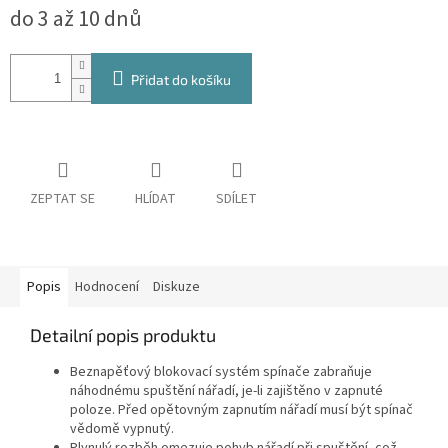
do 3 až 10 dnů
cena:
Přidat do košíku
ZEPTAT SE
HLÍDAT
SDÍLET
Popis
Hodnocení
Diskuze
Detailní popis produktu
Beznapěťový blokovací systém spínače zabraňuje
náhodnému spuštění nářadí, je-li zajištěno v zapnuté
poloze. Před opětovným zapnutím nářadí musí být spínač
vědomě vypnutý.