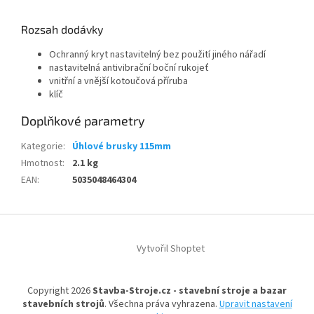
Rozsah dodávky
Ochranný kryt nastavitelný bez použití jiného nářadí
nastavitelná antivibrační boční rukojeť
vnitřní a vnější kotoučová příruba
klíč
Doplňkové parametry
Kategorie
:
Úhlové brusky 115mm
Hmotnost
:
2.1 kg
EAN
:
5035048464304
Z
á
Vytvořil Shoptet
p
a
t
Copyright 2026
Stavba-Stroje.cz - stavební stroje a bazar
í
stavebních strojů
. Všechna práva vyhrazena.
Upravit nastavení