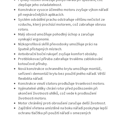
Plynulý rozběh omezuje pohyb nářadí při spuštění, což
zlepšuje jeho ovladatelnost.
Konstrukce vysoce účinného motoru zvyšuje výkon nářadí
při nejnáročnějších aplikacích.
Systém odvádění prachu odstraňuje většinu nečistot ze
vzduchu, který prochází motorem, což zabraňuje obrusu
rotoru.
Malý obvod umožňuje pohodlný úchop a zaručuje
vynikající ergonomii.
Nízkoprofilová skříň převodovky umožňuje práci na
špatně přístupných místech.
Antivibrační boční rukojeť zvyšuje komfort obsluhy.
Protiblokovací příruba zabraňuje trvalému zablokování
kotoučové příruby.
Nová konstrukce ochranného krytu umožňuje montáž,
seřízení i demontáž krytu bez použití jiného nářadí. Větší
flexibilita nářadí.
Konstrukce vinutí statoru prodlužuje trvanlivost motoru.
Vyjímatelné uhlíky chrání rotor před poškozením při
ukončení životnosti uhlíků, což vede k prodloužení
životnosti motoru.
Motor chráněný proti obroušení zaručuje delší životnost.
Zajištění vřetena umístěné na boku nářadí poskytuje lepší
ochranu tlačítka při použití nářadí v omezených