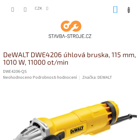
Přejít
NÁKUP
na
CZK
obsah
KOŠÍK
DeWALT DWE4206 úhlová bruska, 115 mm,
1010 W, 11000 ot/min
DWE4206-QS
Průměrné
Neohodnoceno
Podrobnosti hodnocení
Značka:
DEWALT
hodnocení
produktu
je
0,0
z
5
hvězdiček.