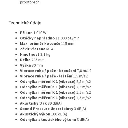
prostorech.
Technické údaje
Příkon
1 010 W
Otáčky naprázdno
11 000 ot./min
Max. průměr kotouče
115 mm
Závit vřetena
M14
Hmotnost
2,1 kg
Délka
285 mm
Výška
80 mm
Vibrace ruka / paže - broušení
7,8 m/s2
Vibrace ruka / paže - leštění
1,5 m/s2
Odchylka měření K 1 (vibrace)
2,5 m/s2
Odchylka měření K 1 (vibrace)
2,5 m/s2
Odchylka měření K 1 (vibrace)
1,5 m/s2
Odchylka měření K 1 (vibrace)
1,5 m/s2
Akustiský tlak
89 dB(A)
Sound Pressure Uncertainty
3 dB(A)
Akustický výkon
100 dB(A)
Odchylka akustického výkonu
3 dB(A)