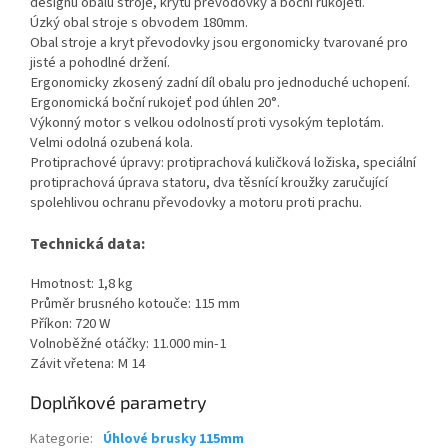
designu obalu stroje, krytu převodovky a boční rukojeti.
Úzký obal stroje s obvodem 180mm.
Obal stroje a kryt převodovky jsou ergonomicky tvarované pro
jisté a pohodlné držení.
Ergonomicky zkosený zadní díl obalu pro jednoduché uchopení.
Ergonomická boční rukojeť pod úhlen 20°.
Výkonný motor s velkou odolností proti vysokým teplotám.
Velmi odolná ozubená kola.
Protiprachové úpravy: protiprachová kuličková ložiska, speciální
protiprachová úprava statoru, dva těsnící kroužky zaručující
spolehlivou ochranu převodovky a motoru proti prachu.
Technická data:
Hmotnost: 1,8 kg
Průměr brusného kotouče: 115 mm
Příkon: 720 W
Volnoběžné otáčky: 11.000 min-1
Závit vřetena: M 14
Doplňkové parametry
Kategorie
:
Úhlové brusky 115mm