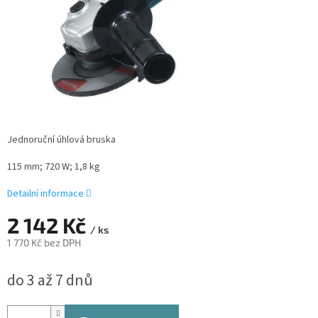
Jednoruční úhlová bruska
115 mm; 720 W; 1,8 kg
Detailní informace
2 142 Kč
/ ks
1 770 Kč bez DPH
Měrná
do 3 až 7 dnů
cena: