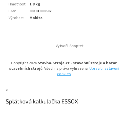
Hmotnost
:
1.8 kg
EAN
:
88381808507
Výrobce
:
Makita
Z
á
Vytvořil Shoptet
p
a
t
Copyright 2026
Stavba-Stroje.cz - stavební stroje a bazar
í
stavebních strojů
. Všechna práva vyhrazena.
Upravit nastavení
cookies
×
Splátková kalkulačka ESSOX