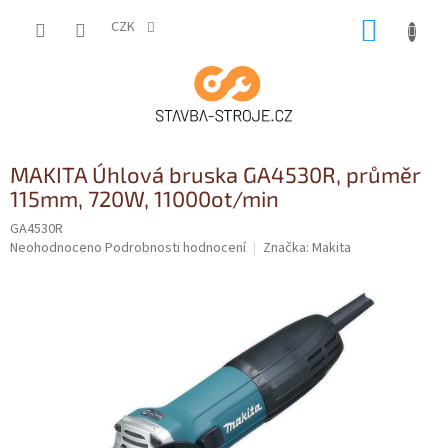
Přejít
NÁKUP
na
CZK
obsah
KOŠÍK
MAKITA Úhlová bruska GA4530R, průměr
115mm, 720W, 11000ot/min
GA4530R
Průměrné
Neohodnoceno
Podrobnosti hodnocení
Značka:
Makita
hodnocení
produktu
je
0,0
z
5
hvězdiček.