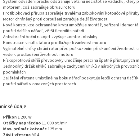
Systém odvádění prachu odstraňuje většinu nečistot ze vzduchu, který 
motorem, což zabraňuje obrusu rotoru
Protiblokovací příruba zabraňuje trvalému zablokování kotoučové přírub
Motor chráněný proti obroušení zaručuje delší životnost
Nová konstrukce ochranného krytu umožňuje montáž, seřízení i demontá
použití dalšího nářadí, větší flexibilita nářadí
Antivibrační boční rukojeť zvyšuje komfort obsluhy
Konstrukce vinutí statoru prodlužuje trvanlivost motoru
Vyjímatelné uhlíky chrání rotor před poškozením při ukončení životnosti u
vede k prodloužení životnosti motoru
Nízkoprofilová skříň převodovky umožňuje práci na špatně přístupných 
Jednodílný držák uhlíků zabraňuje zachycení uhlíků v náročných provozní
podmínkách
Zajištění vřetena umístěné na boku nářadí poskytuje lepší ochranu tlačítk
použití nářadí v omezených prostorech
hnické údaje
Příkon
1 200 W
Otáčky naprázdno
11 000 ot./min
Max. průměr kotouče
125 mm
Závit vřetena
M14