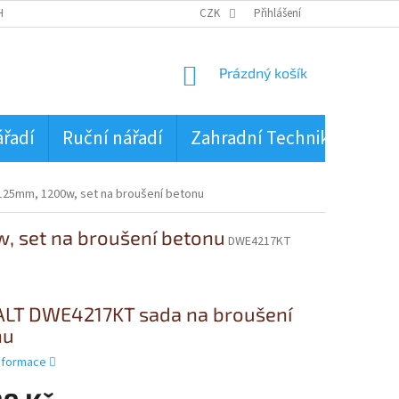
HRANA OSOBNÍCH ÚDAJŮ
CZK
Přihlášení
NÁKUPNÍ
Prázdný košík
KOŠÍK
ářadí
Ruční nářadí
Zahradní Technika
PŮJ
25mm, 1200w, set na broušení betonu
 set na broušení betonu
DWE4217KT
LT DWE4217KT sada na broušení
nu
informace