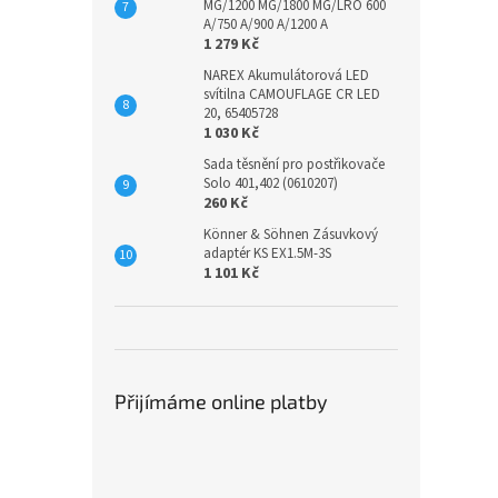
MG/1200 MG/1800 MG/LRO 600
A/750 A/900 A/1200 A
1 279 Kč
NAREX Akumulátorová LED
svítilna CAMOUFLAGE CR LED
20, 65405728
1 030 Kč
Sada těsnění pro postřikovače
Solo 401,402 (0610207)
260 Kč
Könner & Söhnen Zásuvkový
adaptér KS EX1.5M-3S
1 101 Kč
Přijímáme online platby