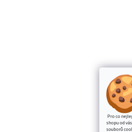
Pro co nejle
shopu od vá
souborů cook