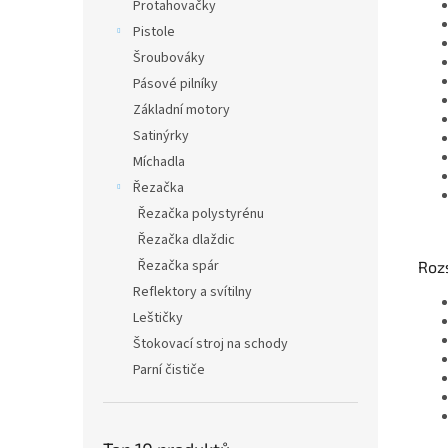
Protahovačky
Pistole
Šroubováky
Pásové pilníky
Základní motory
Satinýrky
Míchadla
Řezačka
Řezačka polystyrénu
Řezačka dlaždic
Řezačka spár
Roz
Reflektory a svítilny
Leštičky
Štokovací stroj na schody
Parní čističe