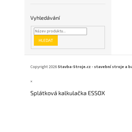
Vyhledávání
HLEDAT
Z
á
Copyright 2026
Stavba-Stroje.cz - stavební stroje a b
p
a
×
t
í
Splátková kalkulačka ESSOX