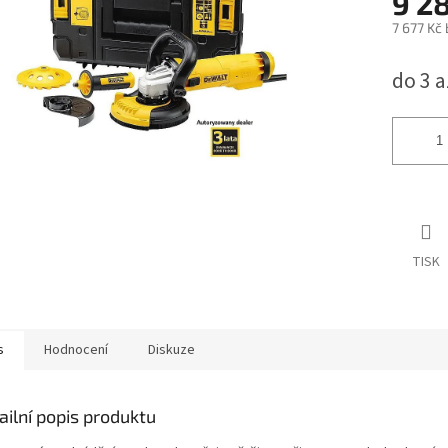
9 2
7 677 Kč
Měrná
do 3 
cena:
TISK
s
Hodnocení
Diskuze
ailní popis produktu