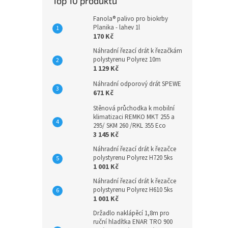
Top 10 produktů
Fanola® palivo pro biokrby
Planika - lahev 1l
170 Kč
Náhradní řezací drát k řezačkám
polystyrenu Polyrez 10m
1 129 Kč
Náhradní odporový drát SPEWE
671 Kč
Stěnová průchodka k mobilní
klimatizaci REMKO MKT 255 a
295/ SKM 260 /RKL 355 Eco
3 145 Kč
Náhradní řezací drát k řezačce
polystyrenu Polyrez H720 5ks
1 001 Kč
Náhradní řezací drát k řezačce
polystyrenu Polyrez H610 5ks
1 001 Kč
Držadlo naklápěcí 1,8m pro
ruční hladítka ENAR TRO 900