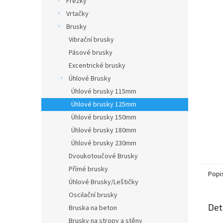
Frézky
a
Vrtačky
n
Brusky
e
Vibrační brusky
l
Pásové brusky
Excentrické brusky
Úhlové Brusky
Úhlové brusky 115mm
Úhlové brusky 125mm
Úhlové brusky 150mm
Úhlové brusky 180mm
Úhlové brusky 230mm
Dvoukotoučové Brusky
Přímé brusky
Popi
Úhlové Brusky/Leštičky
Oscilační brusky
Det
Bruska na beton
Brusky na stropy a stěny