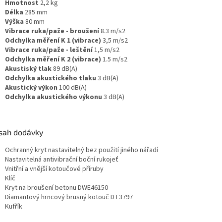
Hmotnost
2,2 kg
Délka
285 mm
Výška
80 mm
Vibrace ruka/paže - broušení
8.3 m/s2
Odchylka měření K 1 (vibrace)
3,5 m/s2
Vibrace ruka/paže - leštění
1,5 m/s2
Odchylka měření K 2 (vibrace)
1.5 m/s2
Akustiský tlak
89 dB(A)
Odchylka akustického tlaku
3 dB(A)
Akustický výkon
100 dB(A)
Odchylka akustického výkonu
3 dB(A)
sah dodávky
Ochranný kryt nastavitelný bez použití jiného nářadí
Nastavitelná antivibrační boční rukojeť
Vnitřní a vnější kotoučové příruby
Klíč
Kryt na broušení betonu DWE46150
Diamantový hrncový brusný kotouč DT3797
Kufřík