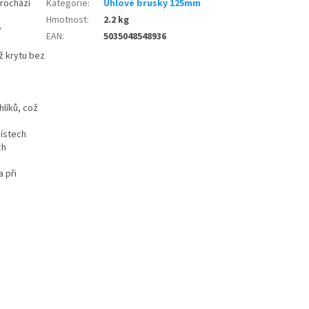
prochází
Kategorie
:
Úhlové brusky 125mm
Hmotnost
:
2.2 kg
y
EAN
:
5035048548936
ž krytu bez
hlíků, což
místech
ch
a při