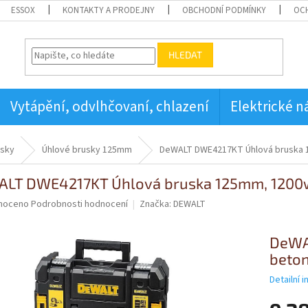
ESSOX
KONTAKTY A PRODEJNY
OBCHODNÍ PODMÍNKY
OC
HLEDAT
Vytápění, odvlhčovaní, chlazení
Elektrické n
usky
Úhlové brusky 125mm
DeWALT DWE4217KT Úhlová bruska 1
LT DWE4217KT Úhlová bruska 125mm, 1200w,
né
noceno
Podrobnosti hodnocení
Značka:
DEWALT
ní
u
DeWA
beto
Detailní 
ek.