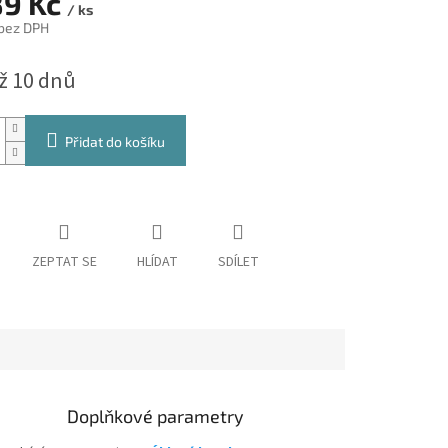
89 Kč
/ ks
 bez DPH
až 10 dnů
Přidat do košíku
ZEPTAT SE
HLÍDAT
SDÍLET
Doplňkové parametry