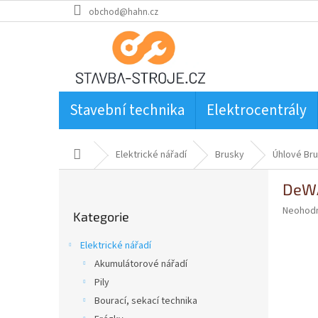
Přejít
obchod@hahn.cz
na
obsah
Stavební technika
Elektrocentrály
Domů
Elektrické nářadí
Brusky
Úhlové Br
P
DeWA
o
Přeskočit
s
Průměr
Neohod
Kategorie
kategorie
t
hodnoce
produkt
r
Elektrické nářadí
je
a
0,0
Akumulátorové nářadí
n
z
Pily
n
5
í
Bourací, sekací technika
hvězdič
p