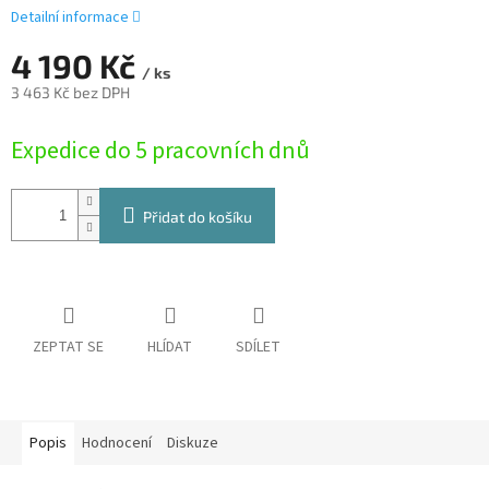
Detailní informace
4 190 Kč
/ ks
3 463 Kč bez DPH
Měrná
Expedice do 5 pracovních dnů
cena:
Přidat do košíku
ZEPTAT SE
HLÍDAT
SDÍLET
Popis
Hodnocení
Diskuze