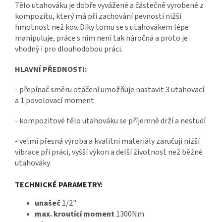
Tělo utahováku je dobře vyvážené a částečně vyrobené z
kompozitu, který má při zachování pevnosti nižší
hmotnost než kov. Díky tomu se s utahovákem lépe
manipuluje, práce s ním není tak náročná a proto je
vhodný i pro dlouhodobou práci.
HLAVNÍ PŘEDNOSTI:
- přepínač směru otáčení umožňuje nastavit 3 utahovací
a 1 povolovací moment
- kompozitové tělo utahováku se příjemně drží a nestudí
- velmi přesná výroba a kvalitní materiály zaručují nižší
vibrace při práci, vyšší výkon a delší životnost než běžné
utahováky
TECHNICKÉ PARAMETRY:
unašeč
1/2"
max. kroutící moment
1300Nm