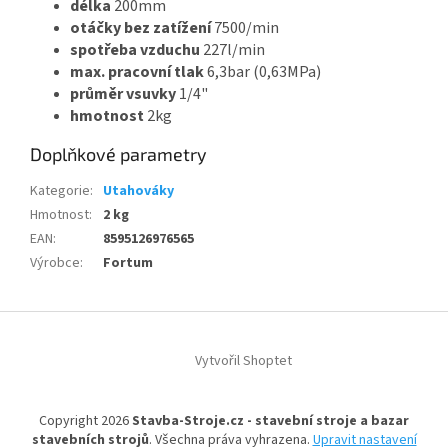
délka
200mm
otáčky bez zatížení
7500/min
spotřeba vzduchu
227l/min
max. pracovní tlak
6,3bar (0,63MPa)
průměr vsuvky
1/4"
hmotnost
2kg
Doplňkové parametry
Kategorie
:
Utahováky
Hmotnost
:
2 kg
EAN
:
8595126976565
Výrobce
:
Fortum
Z
á
Vytvořil Shoptet
p
a
t
Copyright 2026
Stavba-Stroje.cz - stavební stroje a bazar
í
stavebních strojů
. Všechna práva vyhrazena.
Upravit nastavení