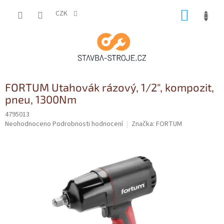
Přejít
NÁKUP
na
CZK
obsah
KOŠÍK
FORTUM Utahovák rázový, 1/2", kompozit,
pneu, 1300Nm
4795013
Průměrné
Neohodnoceno
Podrobnosti hodnocení
Značka:
FORTUM
hodnocení
produktu
je
0,0
z
5
hvězdiček.