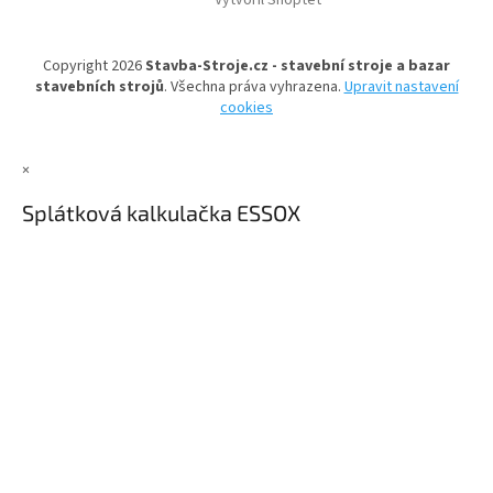
Vytvořil Shoptet
p
a
t
Copyright 2026
Stavba-Stroje.cz - stavební stroje a bazar
í
stavebních strojů
. Všechna práva vyhrazena.
Upravit nastavení
cookies
×
Splátková kalkulačka ESSOX