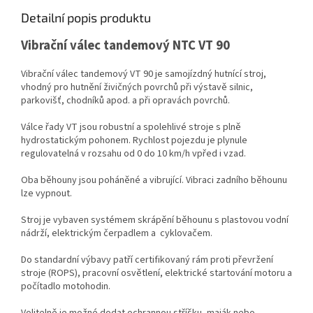
Detailní popis produktu
Vibrační válec tandemový NTC VT 90
Vibrační válec tandemový VT 90 je samojízdný hutnící stroj,
vhodný pro hutnění živičných povrchů při výstavě silnic,
parkovišť, chodníků apod. a při opravách povrchů.
Válce řady VT jsou robustní a spolehlivé stroje s plně
hydrostatickým pohonem. Rychlost pojezdu je plynule
regulovatelná v rozsahu od 0 do 10 km/h vpřed i vzad.
Oba běhouny jsou poháněné a vibrující. Vibraci zadního běhounu
lze vypnout.
Stroj je vybaven systémem skrápění běhounu s plastovou vodní
nádrží, elektrickým čerpadlem a cyklovačem.
Do standardní výbavy patří certifikovaný rám proti převržení
stroje (ROPS), pracovní osvětlení, elektrické startování motoru a
počítadlo motohodin.