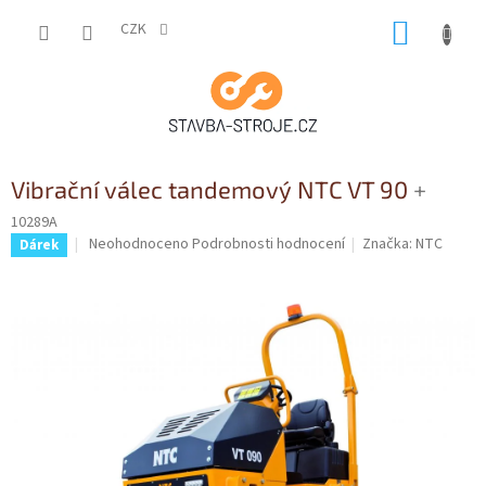
Přejít
NÁKUP
na
CZK
obsah
KOŠÍK
Vibrační válec tandemový NTC VT 90
+
10289A
Průměrné
Neohodnoceno
Podrobnosti hodnocení
Značka:
NTC
Dárek
hodnocení
produktu
je
0,0
z
5
hvězdiček.