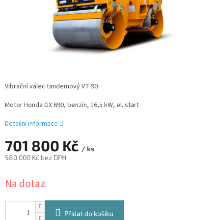
Vibrační válec tandemový VT 90
Motor Honda GX 690, benzín, 16,5 kW, el. start
Detailní informace
701 800 Kč
/ ks
580 000 Kč bez DPH
Měrná
Na dotaz
cena:
Přidat do košíku