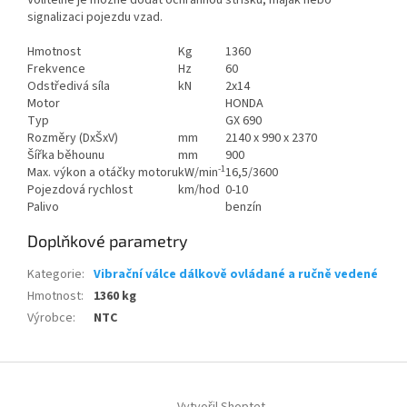
Volitelně je možné dodat ochrannou stříšku, maják nebo
signalizaci pojezdu vzad.
Hmotnost
Kg
1360
Frekvence
Hz
60
Odstředivá síla
kN
2x14
Motor
HONDA
Typ
GX 690
Rozměry (DxŠxV)
mm
2140 x 990 x 2370
Šířka běhounu
mm
900
-1
Max. výkon a otáčky motoru
kW/min
16,5/3600
Pojezdová rychlost
km/hod
0-10
Palivo
benzín
Doplňkové parametry
Kategorie
:
Vibrační válce dálkově ovládané a ručně vedené
Hmotnost
:
1360 kg
Výrobce
:
NTC
Z
á