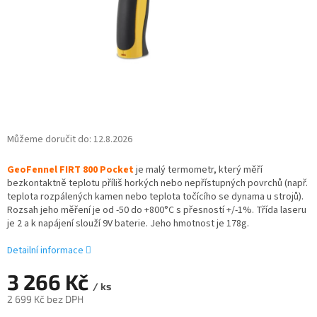
Můžeme doručit do:
12.8.2026
GeoFennel FIRT 800 Pocket
je malý termometr, který
měří
bezkontaktně teplotu příliš horkých nebo nepřístupných povrchů (např.
teplota rozpálených kamen nebo teplota točícího se dynama u strojů).
Rozsah jeho měření je od -50 do +800°C s přesností +/-1%. Třída laseru
je 2 a k napájení slouží 9V baterie. Jeho hmotnost je 178g.
Detailní informace
3 266 Kč
/ ks
2 699 Kč bez DPH