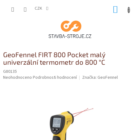
Přejít
NÁKUP
na
CZK
obsah
KOŠÍK
GeoFennel FIRT 800 Pocket malý
univerzální termometr do 800 °C
G80135
Průměrné
Neohodnoceno
Podrobnosti hodnocení
Značka:
GeoFennel
hodnocení
produktu
je
0,0
z
5
hvězdiček.