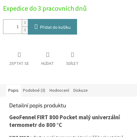
Měrná
Expedice do 3 pracovních dnů
cena:
Přidat do košíku
ZEPTAT SE
HLÍDAT
SDÍLET
Popis
Podobné (3)
Hodnocení
Diskuze
Detailní popis produktu
GeoFennel FIRT 800 Pocket malý univerzální
termometr do 800 °C