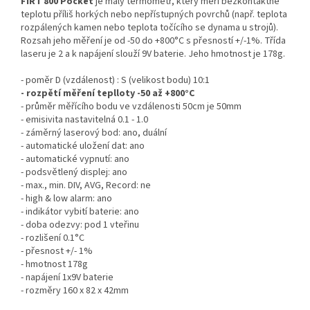
FIRT 800 Pocket
je malý termometr, který
měří bezkontaktně
teplotu příliš horkých nebo nepřístupných povrchů (např. teplota
rozpálených kamen nebo teplota točícího se dynama u strojů).
Rozsah jeho měření je od -50 do +800°C s přesností +/-1%. Třída
laseru je 2 a k napájení slouží 9V baterie. Jeho hmotnost je 178g.
- poměr D (vzdálenost) : S (velikost bodu) 10:1
- rozpětí měření teplloty -50 až +800°C
- průměr měřícího bodu ve vzdálenosti 50cm je 50mm
- emisivita nastavitelná 0.1 - 1.0
- záměrný laserový bod: ano, duální
- automatické uložení dat: ano
- automatické vypnutí: ano
- podsvětlený displej: ano
- max., min. DIV, AVG, Record: ne
- high & low alarm: ano
- indikátor vybití baterie: ano
- doba odezvy: pod 1 vteřinu
- rozlišení 0.1°C
- přesnost +/- 1%
- hmotnost 178g
- napájení 1x9V baterie
- rozměry 160 x 82 x 42mm