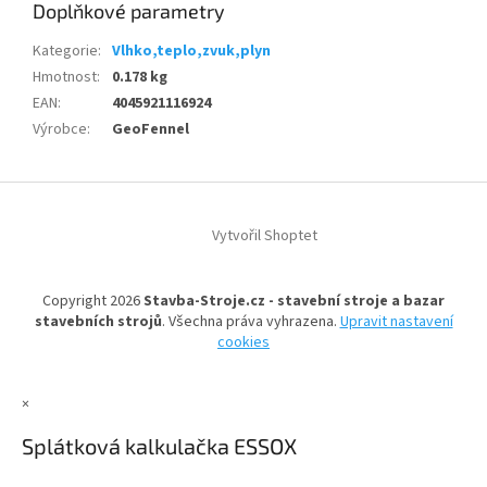
Doplňkové parametry
Kategorie
:
Vlhko,teplo,zvuk,plyn
Hmotnost
:
0.178 kg
EAN
:
4045921116924
Výrobce
:
GeoFennel
Z
á
Vytvořil Shoptet
p
a
t
Copyright 2026
Stavba-Stroje.cz - stavební stroje a bazar
í
stavebních strojů
. Všechna práva vyhrazena.
Upravit nastavení
cookies
×
Splátková kalkulačka ESSOX