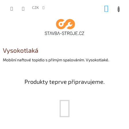
Přejít
NÁKUP
na
CZK
obsah
KOŠÍK
Vysokotlaká
Mobilní naftové topidlo s přímým spalováním. Vysokotlaké.
Produkty teprve připravujeme.