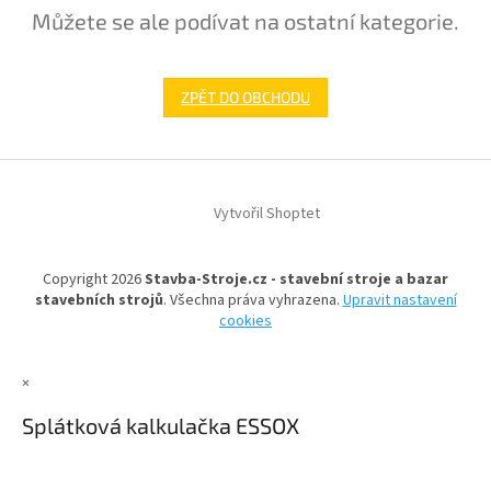
Můžete se ale podívat na ostatní kategorie.
ZPĚT DO OBCHODU
Z
á
Vytvořil Shoptet
p
a
t
Copyright 2026
Stavba-Stroje.cz - stavební stroje a bazar
í
stavebních strojů
. Všechna práva vyhrazena.
Upravit nastavení
cookies
×
Splátková kalkulačka ESSOX