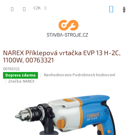
Přejít
NÁKUP
na
CZK
obsah
KOŠÍK
NAREX Příklepová vrtačka EVP 13 H-2C,
1100W, 00763321
00763321
Průměrné
Neohodnoceno
Podrobnosti hodnocení
Doprava zdarma
hodnocení
Značka:
NAREX
produktu
je
0,0
z
5
hvězdiček.