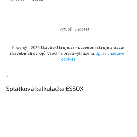
Z
á
Vytvořil Shoptet
p
a
t
Copyright 2026
Stavba-Stroje.cz - stavební stroje a bazar
í
stavebních strojů
. Všechna práva vyhrazena.
Upravit nastavení
cookies
×
Splátková kalkulačka ESSOX