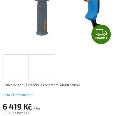
Z
ZDARMA
D
A
R
M
A
Silná příklepová vrtačka s konstantní elektronikou
Detailní informace
6 419 Kč
/ ks
5 305 Kč bez DPH