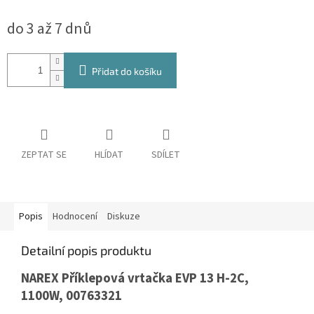
Měrná
do 3 až 7 dnů
cena:
Přidat do košíku
ZEPTAT SE
HLÍDAT
SDÍLET
Popis
Hodnocení
Diskuze
Detailní popis produktu
NAREX Příklepová vrtačka EVP 13 H-2C,
1100W, 00763321