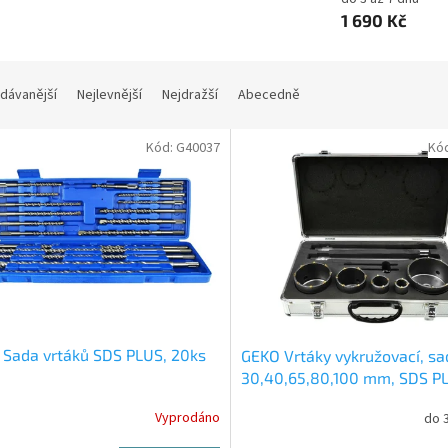
1 690 Kč
dávanější
Nejlevnější
Nejdražší
Abecedně
Kód:
G40037
Kó
Sada vrtáků SDS PLUS, 20ks
GEKO Vrtáky vykružovací, sa
30,40,65,80,100 mm, SDS P
SDS MAX, stopka 300 mm
Vyprodáno
do 3