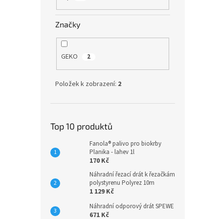
Značky
GEKO
2
Položek k zobrazení:
2
Top 10 produktů
Fanola® palivo pro biokrby
Planika - lahev 1l
170 Kč
Náhradní řezací drát k řezačkám
polystyrenu Polyrez 10m
1 129 Kč
Náhradní odporový drát SPEWE
671 Kč