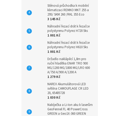
Stěnová průchodka k mobilní
klimatizaci REMKO MKT 255 a
295/ SKM 260 /RKL 355 Eco
3 145 Kč
Náhradní řezací drát k řezačce
polystyrenu Polyrez H720 5ks
1 001 Kč
Náhradní řezací drát k řezačce
polystyrenu Polyrez H610 5ks
1 001 Kč
Držadlo naklápěcí 1,8m pro
ruční hladítka ENAR TRO 900
MG/1200 MG/1800 MG/LRO 600
A/750 A/900 A/1200 A
1 279 Kč
NAREX Akumulátorová LED
svítilna CAMOUFLAGE CR LED
20, 65405728
1 030 Kč
Nabíječka a Li-Ion aku k laserům
GeoFennel FL 40 PowerCross
GREEN a Geo1X-360 GREEN