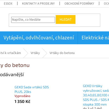
ESSOX
KONTAKTY A PRODEJNY
OBCHODNÍ PODMÍNKY
OC
HLEDAT
Vytápění, odvlhčovaní, chlazení
Elektrické n
ství k vrtačkám
Vrtáky
Vrtáky do betonu
ky do betonu
odávanější
GEKO Vrtáky
GEKO Sada vrtáků SDS
vykružovací, sad
PLUS, 20ks
30,40,65,80,100
Vyprodáno
SDS PLUS / SDS 
1 350 Kč
stopka 300 mm
do 3 až 7 dnů