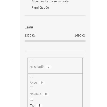
Štokovací stroj na schody
Parní čističe
Cena
1350
Kč
1690
Kč
Na skladě
0
Akce
0
Novinka
0
Tip
1