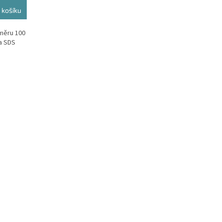
 košíku
ůměru 100
a SDS