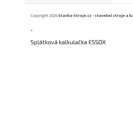
Z
á
Copyright 2026
Stavba-Stroje.cz - stavební stroje a b
p
a
×
t
í
Splátková kalkulačka ESSOX