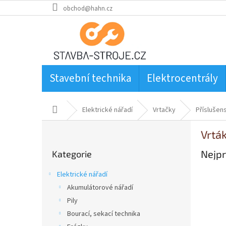
Přejít
obchod@hahn.cz
na
obsah
Stavební technika
Elektrocentrály
Domů
Elektrické nářadí
Vrtačky
Příslušen
P
Vrtá
o
Přeskočit
s
Nejpr
Kategorie
kategorie
t
r
Elektrické nářadí
a
Akumulátorové nářadí
n
Pily
n
í
Bourací, sekací technika
p