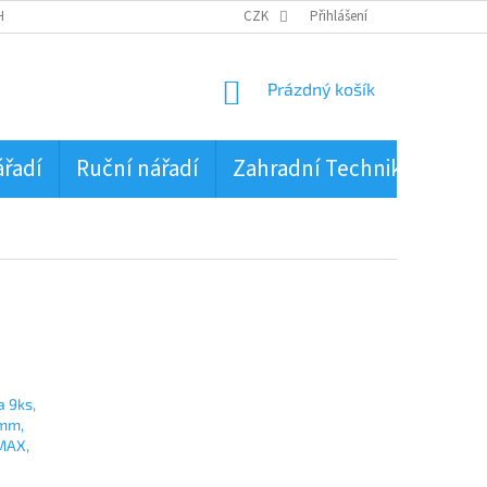
HRANA OSOBNÍCH ÚDAJŮ
CZK
Přihlášení
NÁKUPNÍ
Prázdný košík
KOŠÍK
ářadí
Ruční nářadí
Zahradní Technika
PŮJ
a 9ks,
 mm,
MAX,