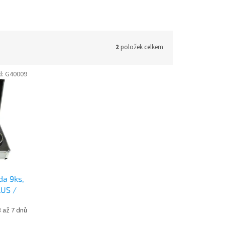
2
položek celkem
d:
G40009
da 9ks,
LUS /
 až 7 dnů