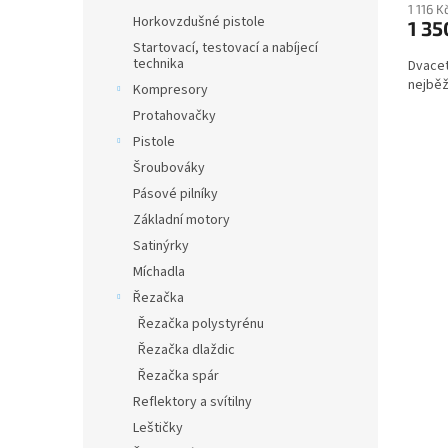
1 116 
Horkovzdušné pistole
1 35
Startovací, testovací a nabíjecí
technika
Dvacet
nejběž
Kompresory
Protahovačky
Pistole
Šroubováky
Pásové pilníky
Základní motory
Satinýrky
Míchadla
Řezačka
Řezačka polystyrénu
Řezačka dlaždic
Řezačka spár
Reflektory a svítilny
Leštičky