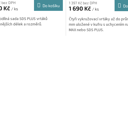
Kč bez DPH
1 397 Kč bez DPH
Do košíku
Do
0 Kč
1 690 Kč
/ ks
/ ks
idílná sada SDS PLUS vrtáků
Čtyři vykružovací vrtáky až do pr
nějších délek a rozměrů.
mm uložené v kufru s uchycením n
MAX nebo SDS PLUS.
O
v
l
á
d
a
c
í
p
r
v
k
y
v
ý
p