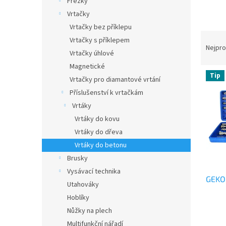
Frézky
a
Vrtačky
n
Vrtačky bez příklepu
e
Ř
Vrtačky s příklepem
l
a
Nejpro
Vrtačky úhlové
z
Magnetické
e
V
Tip
n
Vrtačky pro diamantové vrtání
ý
í
p
Příslušenství k vrtačkám
p
i
Vrtáky
r
s
Vrtáky do kovu
o
p
Vrtáky do dřeva
d
r
Vrtáky do betonu
u
o
k
d
Brusky
t
u
Vysávací technika
ů
GEKO 
k
Utahováky
t
Hoblíky
ů
Nůžky na plech
Multifunkční nářadí