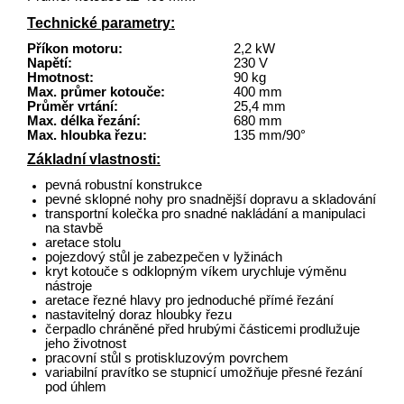
Technické parametry:
Příkon motoru:
2,2 kW
Napětí:
230 V
Hmotnost:
90 kg
Max. průmer kotouče:
400 mm
Průměr vrtání:
25,4 mm
Max. délka řezání:
680 mm
Max. hloubka řezu:
135 mm/90°
Základní vlastnosti:
pevná robustní konstrukce
pevné sklopné nohy pro snadnější dopravu a skladování
transportní kolečka pro snadné nakládání a manipulaci
na stavbě
aretace stolu
pojezdový stůl je zabezpečen v lyžinách
kryt kotouče s odklopným víkem urychluje výměnu
nástroje
aretace řezné hlavy pro jednoduché přímé řezání
nastavitelný doraz hloubky řezu
čerpadlo chráněné před hrubými částicemi prodlužuje
jeho životnost
pracovní stůl s protiskluzovým povrchem
variabilní pravítko se stupnicí umožňuje přesné řezání
pod úhlem