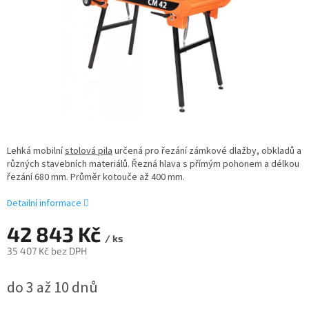
Lehká mobilní
stolová pila
určená pro řezání zámkové dlažby, obkladů a
různých stavebních materiálů. Řezná hlava s přímým pohonem a délkou
řezání 680 mm. Průměr kotouče až 400 mm.
Detailní informace
42 843 Kč
/ ks
35 407 Kč bez DPH
Měrná
do 3 až 10 dnů
cena: