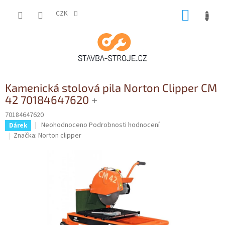
Přejít
NÁKUP
na
CZK
obsah
KOŠÍK
Kamenická stolová pila Norton Clipper CM
42 70184647620
+
70184647620
Průměrné
Neohodnoceno
Podrobnosti hodnocení
Dárek
hodnocení
Značka:
Norton clipper
produktu
je
0,0
z
5
hvězdiček.