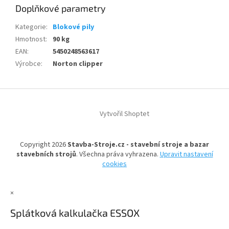
Doplňkové parametry
Kategorie
:
Blokové pily
Hmotnost
:
90 kg
EAN
:
5450248563617
Výrobce
:
Norton clipper
Z
á
Vytvořil Shoptet
p
a
t
Copyright 2026
Stavba-Stroje.cz - stavební stroje a bazar
í
stavebních strojů
. Všechna práva vyhrazena.
Upravit nastavení
cookies
×
Splátková kalkulačka ESSOX