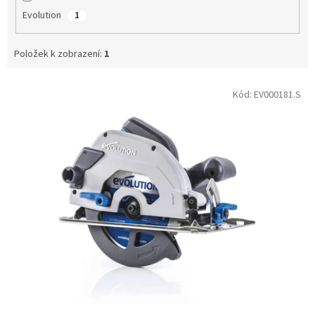
Evolution
1
Položek k zobrazení:
1
V
Kód:
EV000181.S
ý
p
i
s
p
r
o
d
u
k
t
ů