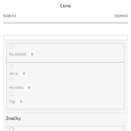
n
Cena
í
5038
Kč
5039
Kč
p
r
o
d
u
k
Na skladě
0
t
ů
Akce
0
Novinka
0
Tip
0
Značky