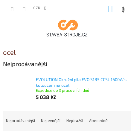
Přejít
NÁKUP
na
CZK
obsah
KOŠÍK
ocel
Nejprodávanější
EVOLUTION Okružní pila EVO S185 CCSL 1600W s
kotoučem na ocel
Expedice do 3 pracovních dnů
5 038 Kč
Ř
a
Nejprodávanější
Nejlevnější
Nejdražší
Abecedně
z
e