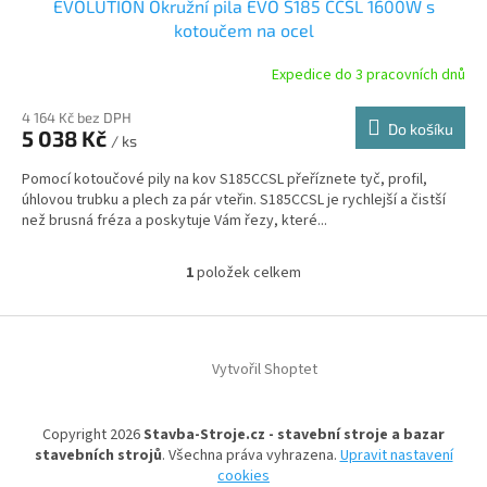
EVOLUTION Okružní pila EVO S185 CCSL 1600W s
kotoučem na ocel
Expedice do 3 pracovních dnů
4 164 Kč bez DPH
Do košíku
5 038 Kč
/ ks
Pomocí kotoučové pily na kov S185CCSL přeříznete tyč, profil,
úhlovou trubku a plech za pár vteřin. S185CCSL je rychlejší a čistší
než brusná fréza a poskytuje Vám řezy, které...
1
položek celkem
O
v
l
Z
á
á
d
Vytvořil Shoptet
p
a
a
c
t
í
Copyright 2026
Stavba-Stroje.cz - stavební stroje a bazar
í
p
stavebních strojů
. Všechna práva vyhrazena.
Upravit nastavení
r
cookies