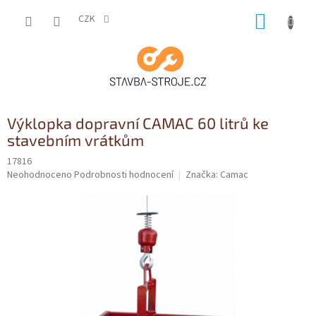
Přejít
NÁKUP
na
CZK
obsah
KOŠÍK
Výklopka dopravní CAMAC 60 litrů ke
stavebním vrátkům
17816
Průměrné
Neohodnoceno
Podrobnosti hodnocení
Značka:
Camac
hodnocení
produktu
je
0,0
z
5
hvězdiček.