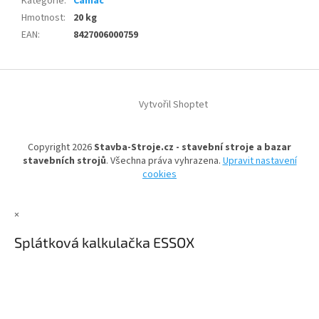
Kategorie
:
Camac
Hmotnost
:
20 kg
EAN
:
8427006000759
Z
á
Vytvořil Shoptet
p
a
t
Copyright 2026
Stavba-Stroje.cz - stavební stroje a bazar
í
stavebních strojů
. Všechna práva vyhrazena.
Upravit nastavení
cookies
×
Splátková kalkulačka ESSOX