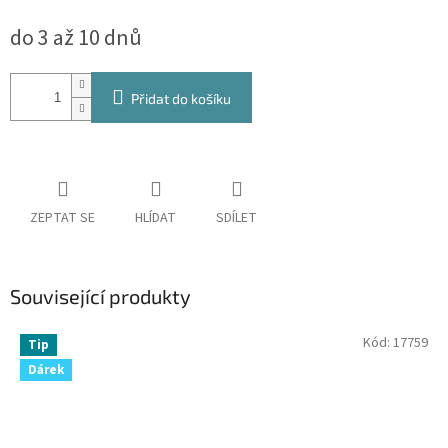
Měrná
do 3 až 10 dnů
cena:
Přidat do košíku
ZEPTAT SE
HLÍDAT
SDÍLET
Související produkty
Kód:
17759
Tip
Dárek