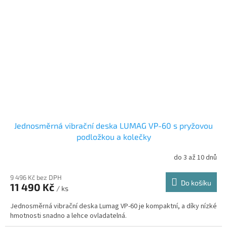
Jednosměrná vibrační deska LUMAG VP-60 s pryžovou
podložkou a kolečky
do 3 až 10 dnů
9 496 Kč bez DPH
Do košíku
11 490 Kč
/ ks
Jednosměrná vibrační deska Lumag VP-60 je kompaktní, a díky nízké
hmotnosti snadno a lehce ovladatelná.