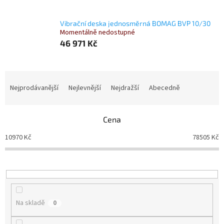
Vibrační deska jednosměrná BOMAG BVP 10/30
Momentálně nedostupné
46 971 Kč
Ř
a
Nejprodávanější
Nejlevnější
Nejdražší
Abecedně
z
e
n
Cena
í
10970
Kč
78505
Kč
p
r
o
d
u
k
Na skladě
0
t
ů