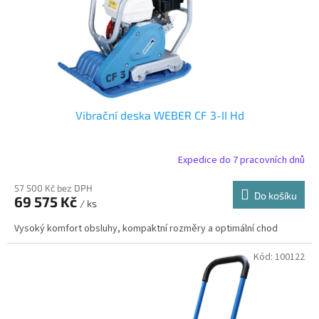
d
u
k
t
ů
Vibrační deska WEBER CF 3-II Hd
Expedice do 7 pracovních dnů
57 500 Kč bez DPH
Do košíku
69 575 Kč
/ ks
Vysoký komfort obsluhy, kompaktní rozměry a optimální chod
Kód:
100122