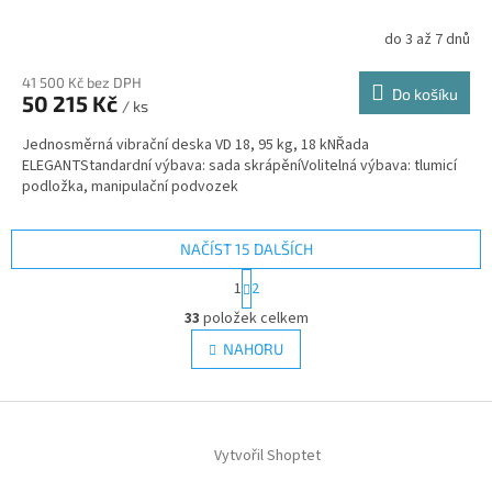
do 3 až 7 dnů
41 500 Kč bez DPH
Do košíku
50 215 Kč
/ ks
Jednosměrná vibrační deska VD 18, 95 kg, 18 kNŘada
ELEGANTStandardní výbava: sada skrápěníVolitelná výbava: tlumicí
podložka, manipulační podvozek
NAČÍST 15 DALŠÍCH
S
1
2
t
O
r
33
položek celkem
v
á
l
NAHORU
n
á
k
d
o
v
Z
a
á
c
á
n
í
Vytvořil Shoptet
p
í
p
a