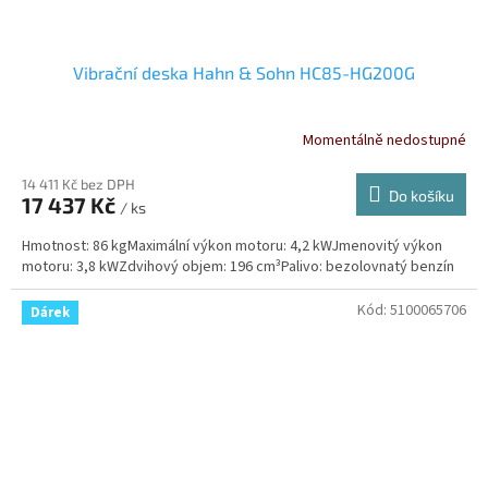
Vibrační deska Hahn & Sohn HC85-HG200G
Momentálně nedostupné
14 411 Kč bez DPH
Do košíku
17 437 Kč
/ ks
Hmotnost: 86 kgMaximální výkon motoru: 4,2 kWJmenovitý výkon
motoru: 3,8 kWZdvihový objem: 196 cm³Palivo: bezolovnatý benzín
Kód:
5100065706
Dárek