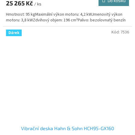
Do košíku
25 265 Kč
/ ks
Hmotnost: 95 kgMaximální výkon motoru: 4,2 kWJmenovitý výkon
motoru: 3,8 kWZdvihový objem: 196 cm³Palivo: bezolovnatý benzín
Kód:
7536
Dárek
Vibrační deska Hahn & Sohn HCH95-GX160