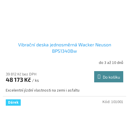
Vibrační deska jednosměrná Wacker Neuson
BPS1340Bw
do 3 až 10 dnů
39 812 Kč bez DPH
Do košíku
48 173 Kč
/ ks
Excelentní jízdní vlastnosti na zemi i asfaltu
Kód:
101001
Dárek