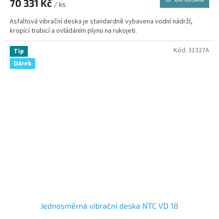
70 331 Kč
/ ks
Asfaltová vibrační deska je standardně vybavena vodní nádrží,
kropící trubicí a ovládáním plynu na rukojeti.
Kód:
31327A
Tip
Dárek
Jednosměrná vibrační deska NTC VD 18