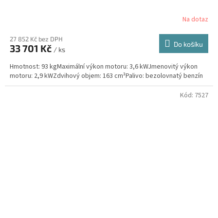
Na dotaz
27 852 Kč bez DPH
Do košíku
33 701 Kč
/ ks
Hmotnost: 93 kgMaximální výkon motoru: 3,6 kWJmenovitý výkon
motoru: 2,9 kWZdvihový objem: 163 cm³Palivo: bezolovnatý benzín
Kód:
7527