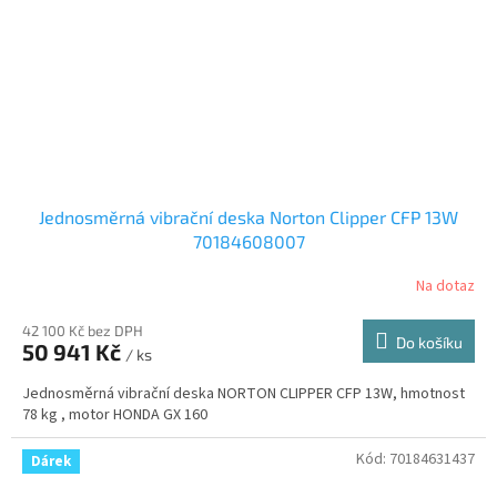
Jednosměrná vibrační deska Norton Clipper CFP 13W
70184608007
Na dotaz
42 100 Kč bez DPH
Do košíku
50 941 Kč
/ ks
Jednosměrná vibrační deska NORTON CLIPPER CFP 13W, hmotnost
78 kg , motor HONDA GX 160
Kód:
70184631437
Dárek