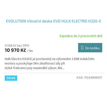
EVOLUTION Vibrační deska EVO HULK ELECTRO H320-E
Expedice do 3 pracovních dnů
9 066 Kč bez DPH
Do košíku
10 970 Kč
/ ks
Hulk Electro H320-E je postavený na výkonném 130W indukčním
motoru a poskytuje 5Kn zhutňovací síly při
nízké frekvenci prp maximální výkon. Má...
Kód:
70184608007
Dárek