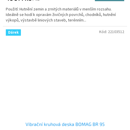
Použití: Hutnění zemin a zrnitých materiálů v menším rozsahu.
Ideálně se hodí k opravám živičných povrchů, chodníků, hutnění
výkopů, výstavbě liniových staveb, terénním...
Kód:
22103512
Dárek
Vibrační kruhová deska BOMAG BR 95