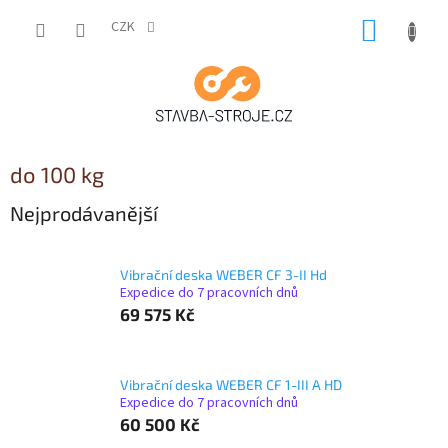
Přejít
NÁKUP
na
CZK
obsah
KOŠÍK
do 100 kg
Nejprodávanější
Vibrační deska WEBER CF 3-II Hd
Expedice do 7 pracovních dnů
69 575 Kč
Vibrační deska WEBER CF 1-III A HD
Expedice do 7 pracovních dnů
60 500 Kč