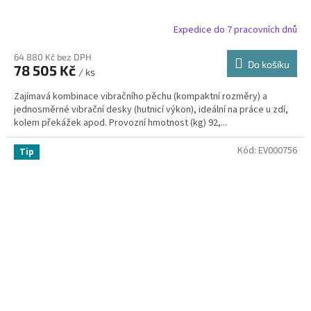
Expedice do 7 pracovních dnů
64 880 Kč bez DPH
Do košíku
78 505 Kč
/ ks
Zajímavá kombinace vibračního pěchu (kompaktní rozměry) a
jednosměrné vibrační desky (hutnicí výkon), ideální na práce u zdí,
kolem překážek apod. Provozní hmotnost (kg) 92,...
Kód:
EV000756
Tip