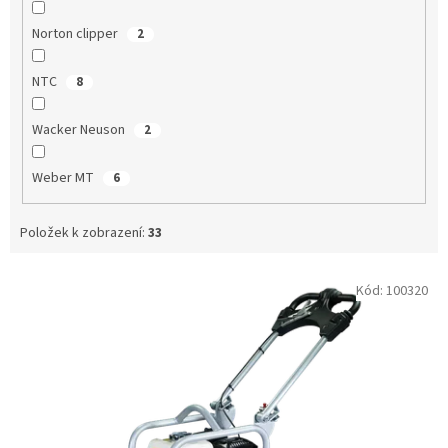
Norton clipper
2
NTC
8
Wacker Neuson
2
Weber MT
6
Položek k zobrazení:
33
V
Kód:
100320
ý
p
i
s
p
r
o