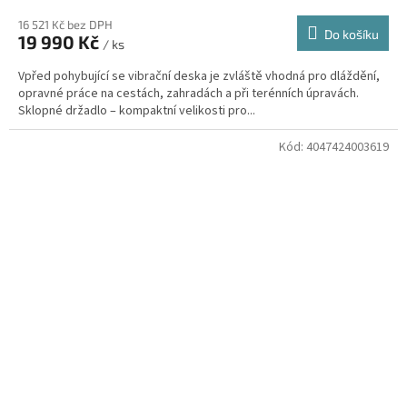
16 521 Kč bez DPH
Do košíku
19 990 Kč
/ ks
Vpřed pohybující se vibrační deska je zvláště vhodná pro dláždění,
opravné práce na cestách, zahradách a při terénních úpravách.
Sklopné držadlo – kompaktní velikosti pro...
Kód:
4047424003619