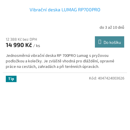
Vibrační deska LUMAG RP700PRO
do 3 až 10 dnů
12 388 Kč bez DPH
Do košíku
14 990 Kč
/ ks
Jednosměrná vibrační deska RP 700PRO Lumag s pryžovou
podložkou a kolečky. Je zvláště vhodná pro dláždění, opravné
práce na cestách, zahradách a při terénních úpravách.
Kód:
4047424003626
Tip