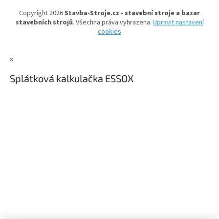
r
t
v
Copyright 2026
Stavba-Stroje.cz - stavební stroje a bazar
í
k
stavebních strojů
. Všechna práva vyhrazena.
Upravit nastavení
y
cookies
v
ý
p
×
i
s
Splátková kalkulačka ESSOX
u