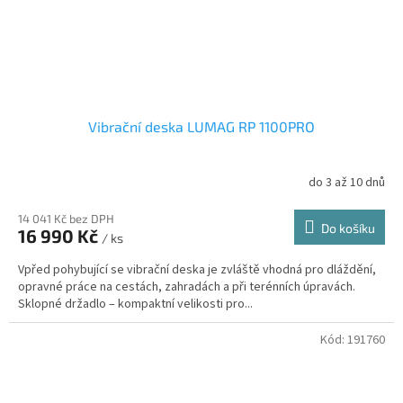
Vibrační deska LUMAG RP 1100PRO
do 3 až 10 dnů
14 041 Kč bez DPH
Do košíku
16 990 Kč
/ ks
Vpřed pohybující se vibrační deska je zvláště vhodná pro dláždění,
opravné práce na cestách, zahradách a při terénních úpravách.
Sklopné držadlo – kompaktní velikosti pro...
Kód:
191760