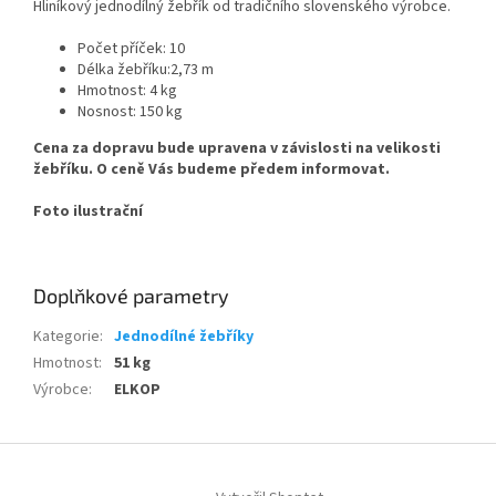
Hliníkový jednodílný žebřík od tradičního slovenského výrobce.
Počet příček:
 10
Délka žebříku:
2,73 m
Hmotnost:
 4
kg
Nosnost:
150 kg
Cena za dopravu bude upravena v závislosti na velikosti
žebříku. O ceně Vás budeme předem informovat.
Foto ilustrační
Doplňkové parametry
Kategorie
:
Jednodílné žebříky
Hmotnost
:
51 kg
Výrobce
:
ELKOP
Z
á