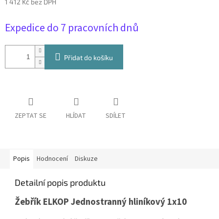
1 412 Kč bez DPH
Měrná
Expedice do 7 pracovních dnů
cena:
Přidat do košíku
ZEPTAT SE
HLÍDAT
SDÍLET
Popis
Hodnocení
Diskuze
Detailní popis produktu
Žebřík ELKOP Jednostranný hliníkový 1x10