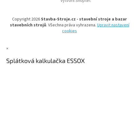
Vytvořil Shoptet
p
a
t
Copyright 2026
Stavba-Stroje.cz - stavební stroje a bazar
í
stavebních strojů
. Všechna práva vyhrazena.
Upravit nastavení
cookies
×
Splátková kalkulačka ESSOX