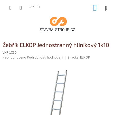
Přejít
NÁKUP
na
CZK
obsah
KOŠÍK
Žebřík ELKOP Jednostranný hliníkový 1x10
VHR 1X10
Průměrné
Neohodnoceno
Podrobnosti hodnocení
Značka:
ELKOP
hodnocení
produktu
je
0,0
z
5
hvězdiček.