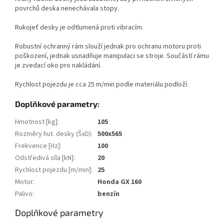
povrchů deska nenechávala stopy.
Rukojeť desky je odtlumená proti vibracím.
Robustní ochranný rám slouží jednak pro ochranu motoru proti
poškození, jednak usnadňuje manipulaci se stroje. Součástí rámu
je zvedací oko pro nakládání.
Rychlost pojezdu je cca 25 m/min podle materiálu podloží.
Doplňkové parametry:
Hmotnost [kg]
:
105
Rozměry hut. desky (ŠxD)
:
500x565
Frekvence [Hz]
:
100
Odstředivá síla [kN]
:
20
Rychlost pojezdu [m/min]
:
25
Motor
:
Honda GX 160
Palivo
:
benzín
Doplňkové parametry