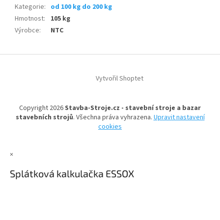
Kategorie
:
od 100 kg do 200 kg
Hmotnost
:
105 kg
Výrobce
:
NTC
Z
á
Vytvořil Shoptet
p
a
t
Copyright 2026
Stavba-Stroje.cz - stavební stroje a bazar
í
stavebních strojů
. Všechna práva vyhrazena.
Upravit nastavení
cookies
×
Splátková kalkulačka ESSOX