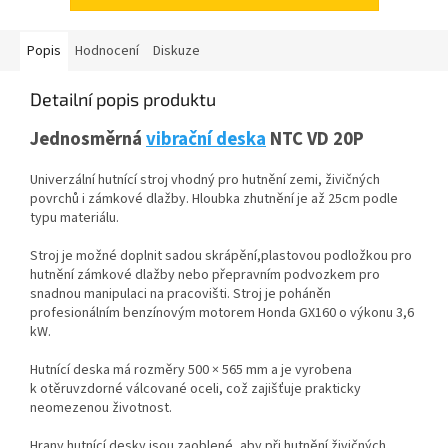
Popis
Hodnocení
Diskuze
Detailní popis produktu
Jednosměrná
vibrační deska
NTC VD 20P
Univerzální hutnící stroj vhodný pro hutnění zemi, živičných
povrchů i zámkové dlažby. Hloubka zhutnění je až 25cm podle
typu materiálu.
Stroj je možné doplnit sadou skrápění,plastovou podložkou pro
hutnění zámkové dlažby nebo přepravním podvozkem pro
snadnou manipulaci na pracovišti. Stroj je poháněn
profesionálním benzínovým motorem Honda GX160 o výkonu 3,6
kW.
Hutnící deska má rozměry 500 × 565 mm a je vyrobena
k otěruvzdorné válcované oceli, což zajišťuje prakticky
neomezenou životnost.
Hrany hutnící desky jsou zaoblené, aby při hutnění živičných