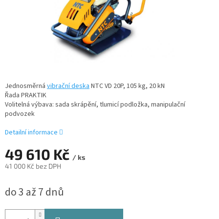
Jednosměrná
vibrační deska
NTC VD 20P, 105 kg, 20 kN
Řada PRAKTIK
Volitelná výbava: sada skrápění, tlumicí podložka, manipulační
podvozek
Detailní informace
49 610 Kč
/ ks
41 000 Kč bez DPH
Měrná
do 3 až 7 dnů
cena: