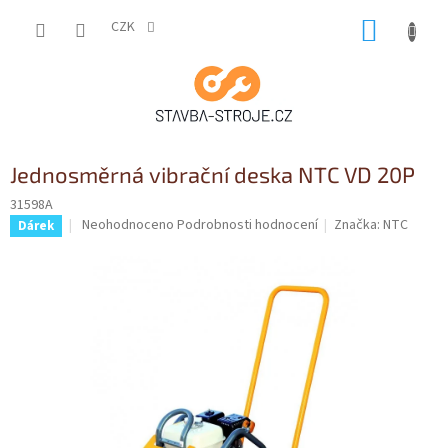
Přejít
NÁKUP
na
CZK
obsah
KOŠÍK
Jednosměrná vibrační deska NTC VD 20P
31598A
Průměrné
Neohodnoceno
Podrobnosti hodnocení
Značka:
NTC
Dárek
hodnocení
produktu
je
0,0
z
5
hvězdiček.