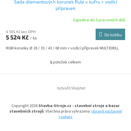
Sada diamantových korunek Rubi v kufru + vodící
přípravek
Expedice do 3 pracovních dnů
4 565 Kč bez DPH
Do košíku
5 524 Kč
/ ks
RUBI korunky Ø 28 / 35 / 43 / 68 mm + vodící přípravek MULTIDRILL
1
položek celkem
O
v
l
Z
á
á
d
Vytvořil Shoptet
p
a
a
c
t
í
Copyright 2026
Stavba-Stroje.cz - stavební stroje a bazar
í
p
stavebních strojů
. Všechna práva vyhrazena.
Upravit nastavení
r
cookies
v
k