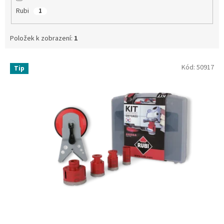
Rubi
1
Položek k zobrazení:
1
V
Kód:
50917
Tip
ý
p
i
s
p
r
o
d
u
k
t
ů