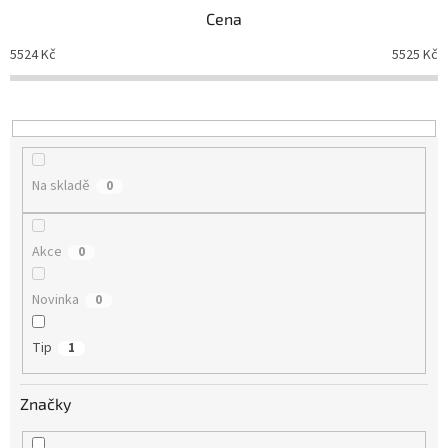
n
Cena
í
5524
Kč
5525
Kč
p
r
o
d
u
k
Na skladě
0
t
ů
Akce
0
Novinka
0
Tip
1
Značky