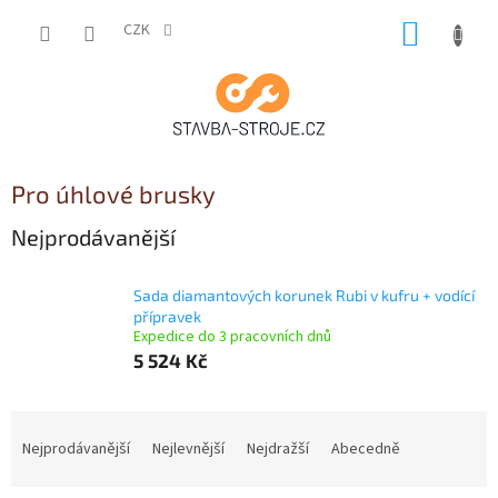
Přejít
NÁKUP
na
CZK
obsah
KOŠÍK
Pro úhlové brusky
Nejprodávanější
Sada diamantových korunek Rubi v kufru + vodící
přípravek
Expedice do 3 pracovních dnů
5 524 Kč
Ř
a
Nejprodávanější
Nejlevnější
Nejdražší
Abecedně
z
e